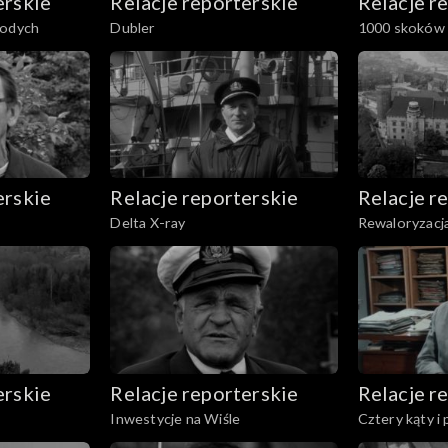
erskie
Relacje reporterskie
Relacje r
łodych
Dubler
1000 skoków 
erskie
Relacje reporterskie
Relacje r
Delta X-ray
Rewaloryzacj
erskie
Relacje reporterskie
Relacje r
Inwestycje na Wiśle
Cztery kąty i 