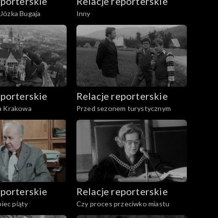
eporterskie
Relacje reporterskie
Józka Bugaja
Inny
eporterskie
Relacje reporterskie
a Krakowa
Przed sezonem turystycznym
eporterskie
Relacje reporterskie
piec piąty
Czy proces przeciwko miastu