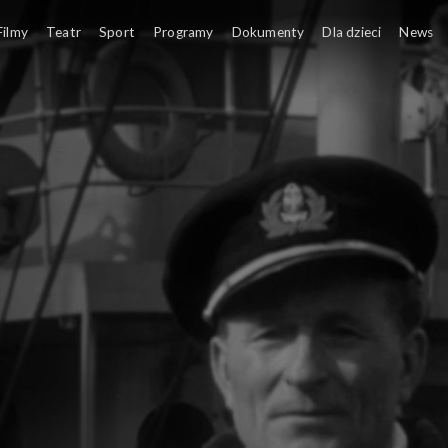
Filmy
Teatr
Sport
Programy
Dokumenty
Dla dzieci
News