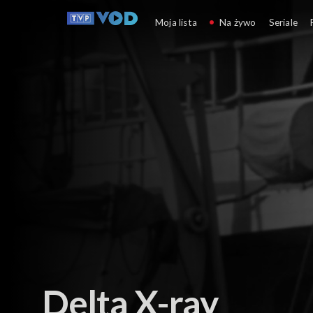
Relacje reporterskie
Moja lista
Na żywo
Seriale
Delta X-ray