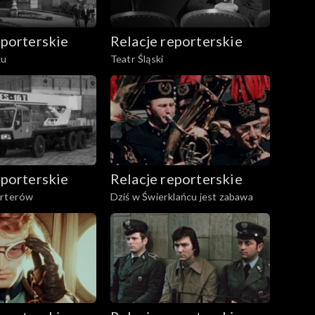
eporterskie
Relacje reporterskie
ku
Teatr Śląski
eporterskie
Relacje reporterskie
orterów
Dziś w Świerklańcu jest zabawa