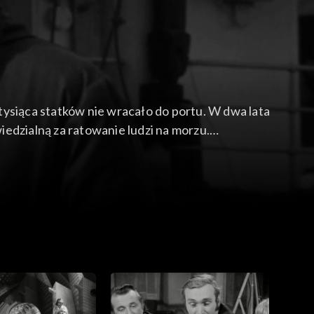
tysiąca statków nie wracało do portu. W dwa lata
dzialną za ratowanie ludzi na morzu.
glugi z całym światem. Co pół godziny, na fali
wał pomocy. Prezentacja materiału
naczają sygnały SOS i MAYDAY. Wypowiedzi