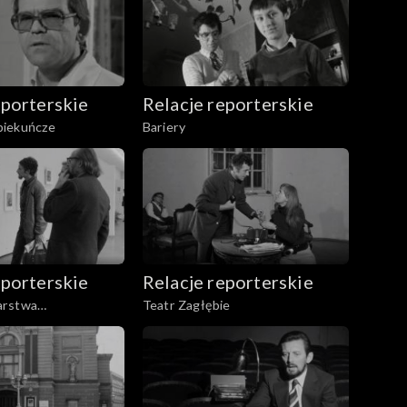
eporterskie
Relacje reporterskie
piekuńcze
Bariery
eporterskie
Relacje reporterskie
arstwa
Teatr Zagłębie
o