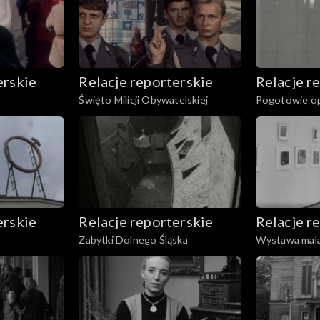
erskie
Relacje reporterskie
Relacje r
Święto Milicji Obywatelskiej
Pogotowie o
erskie
Relacje reporterskie
Relacje r
Zabytki Dolnego Śląska
Wystawa mal
Grabowskieg