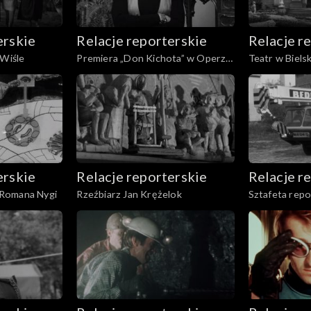
erskie
Relacje reporterskie
Relacje r
 Wiśle
Premiera „Don Kichota” w Operze
Teatr w Biels
Śląskiej
erskie
Relacje reporterskie
Relacje r
Romana Nygi
Rzeźbiarz Jan Krężelok
Sztafeta rep