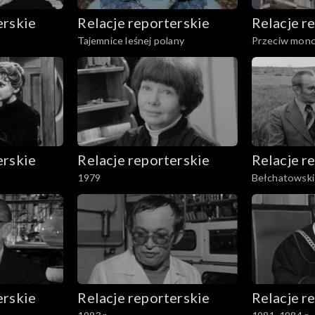
erskie
Relacje reporterskie
Relacje r
Tajemnice leśnej polany
Przeciw mono
erskie
Relacje reporterskie
Relacje r
1979
Bełchatowsk
erskie
Relacje reporterskie
Relacje r