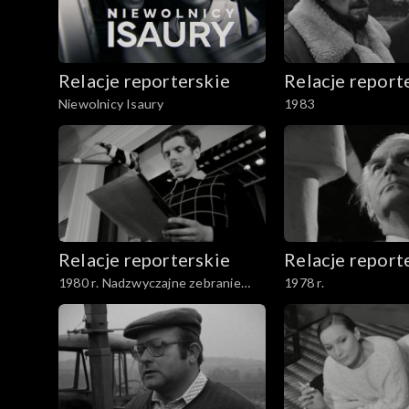
Relacje reporterskie
Relacje report
Niewolnicy Isaury
1983
Relacje reporterskie
Relacje report
1980 r. Nadzwyczajne zebranie
1978 r.
delegatów NSZZ Solidarność w
Łodzi