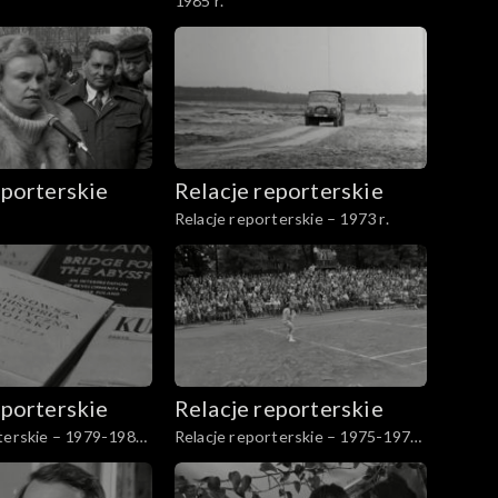
1985 r.
eporterskie
Relacje reporterskie
Relacje reporterskie – 1973 r.
eporterskie
Relacje reporterskie
terskie – 1979-1984
Relacje reporterskie – 1975-1976
r.