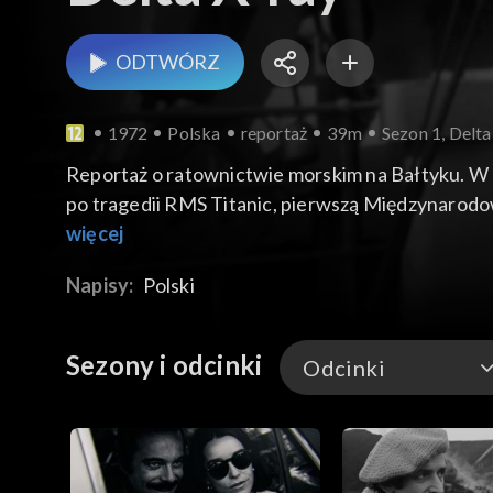
ODTWÓRZ
1972
Polska
reportaż
39m
Sezon 1, Delta
Reportaż o ratownictwie morskim na Bałtyku. W d
po tragedii RMS Titanic, pierwszą Międzynarodo
Działalność ośrodka ratowniczego w Polsce. Jeden
więcej
500 kiloherców przez trzy minuty, obowiązuje ca
Napisy:
Polski
instruktażowego, w jaki sposób wzywa się pomoc
ratowników i kapitanów na temat przeprowadzanyc
Sezony i odcinki
Odcinki
Odcinki