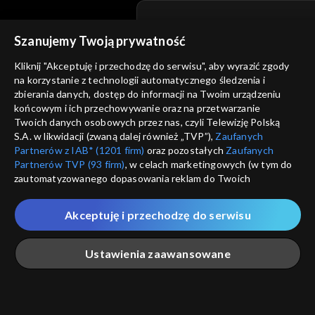
Szanujemy Twoją prywatność
© 2026 Telewizja Polska S.A. w likwidacji
Kliknij "Akceptuję i przechodzę do serwisu", aby wyrazić zgody
regulamin serwisu
na korzystanie z technologii automatycznego śledzenia i
zbierania danych, dostęp do informacji na Twoim urządzeniu
cennik
GEOLOKALIZ
końcowym i ich przechowywanie oraz na przetwarzanie
polityka prywatności
Twoich danych osobowych przez nas, czyli Telewizję Polską
ŁĄCZYSZ SIĘ SPOZA 
S.A. w likwidacji (zwaną dalej również „TVP”),
Zaufanych
moje zgody
Partnerów z IAB* (1201 firm)
oraz pozostałych
Zaufanych
Kraj, z którego się łączys
Partnerów TVP (93 firm)
, w celach marketingowych (w tym do
Zjednoczone , w związku z czy
pomoc
zautomatyzowanego dopasowania reklam do Twoich
na platformie TVP VOD
zainteresowań i mierzenia ich skuteczności) i pozostałych,
nieodstępna. Sprawdź, które m
kontakt
które wskazujemy poniżej, a także zgody na udostępnianie
obejrzeć.
Akceptuję i przechodzę do serwisu
przez nas identyfikatora PPID do Google.
voucher
Twoje dane osobowe zbierane podczas odwiedzania przez
Nie pokazuj pon
dostępność
Ustawienia zaawansowane
Ciebie naszych
poszczególnych serwisów
zwanych dalej
„Portalem”, w tym informacje zapisywane za pomocą
informacje o dostawcy usług
technologii takich jak: pliki cookie, sygnalizatory WWW lub
ANULUJ
SP
innych podobnych technologii umożliwiających świadczenie
Główna
Szukaj
Moja lista
Na żywo
Więcej
dopasowanych i bezpiecznych usług, personalizację treści