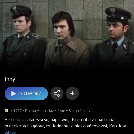
Relacje reporterskie
Inny
ODTWÓRZ
1977
Polska
reportaż
16m
Sezon 1, Inny
Historia ta zdarzyła się naprawdę. Komentarz oparto na
protokołach sądowych. Jednemu z mieszkańców wsi, Karolowi
N. notorycznie wybijano szyby w oknach domu. Cała wieś o tym
więcej