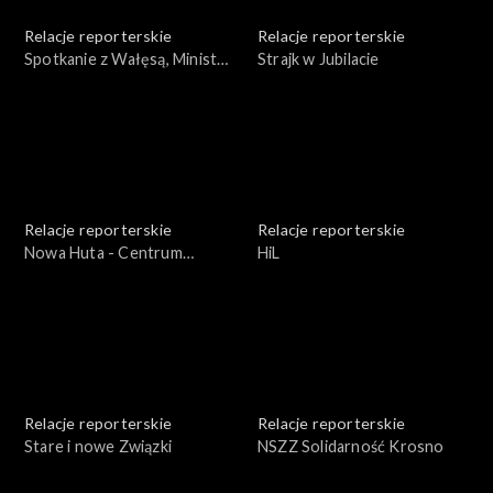
Relacje reporterskie
Relacje reporterskie
Spotkanie z Wałęsą, Minister
Strajk w Jubilacie
Kacała, Bogdan Lis.
Solidarność - strajk
okupacyjny w Rzeszowie
Relacje reporterskie
Relacje reporterskie
Nowa Huta - Centrum
HiL
Kulturalne
Relacje reporterskie
Relacje reporterskie
Stare i nowe Związki
NSZZ Solidarność Krosno