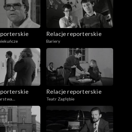
eporterskie
Relacje reporterskie
piekuńcze
Bariery
eporterskie
Relacje reporterskie
arstwa
Teatr Zagłębie
o