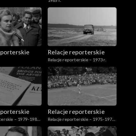
1985 r.
eporterskie
Relacje reporterskie
Relacje reporterskie – 1973 r.
eporterskie
Relacje reporterskie
terskie – 1979-1984
Relacje reporterskie – 1975-1976
r.