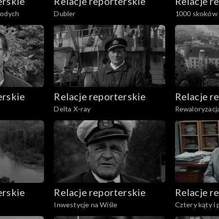
erskie
Relacje reporterskie
Relacje r
łodych
Dubler
1000 skoków 
erskie
Relacje reporterskie
Relacje r
Delta X-ray
Rewaloryzacj
erskie
Relacje reporterskie
Relacje r
Inwestycje na Wiśle
Cztery kąty i 