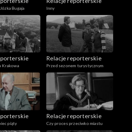
eporterskie
Relacje reporterskie
Józka Bugaja
Inny
eporterskie
Relacje reporterskie
a Krakowa
Przed sezonem turystycznym
eporterskie
Relacje reporterskie
piec piąty
Czy proces przeciwko miastu