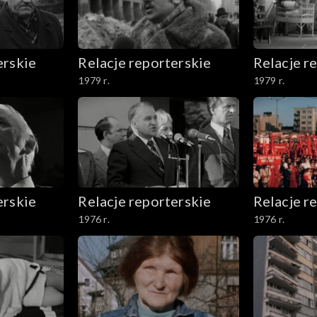
 sekcji piłki nożnej – rozmowa z trenerem Leszkiem Jezi
erskie
Relacje reporterskie
Relacje r
1979 r.
1979 r.
erskie
Relacje reporterskie
Relacje r
1976 r.
1976 r.