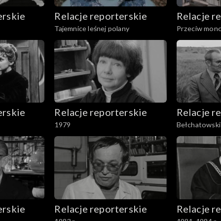
erskie
Relacje reporterskie
Relacje r
Tajemnice leśnej polany
Przeciw mono
erskie
Relacje reporterskie
Relacje r
1979
Bełchatowsk
erskie
Relacje reporterskie
Relacje r