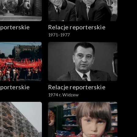
erskim i Janem Tomaszewskim.
eporterskie
Relacje reporterskie
1971-1977
eporterskie
Relacje reporterskie
1974 r. Widzew