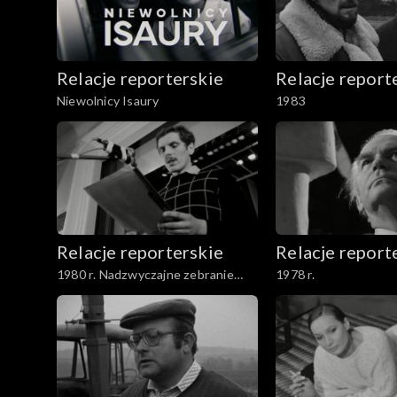
Konferencja prasowa ŁKS-u dotycząca sytuacji w
Relacje reporterskie
Relacje report
Niewolnicy Isaury
1983
Relacje reporterskie
Relacje report
1980 r. Nadzwyczajne zebranie
1978 r.
delegatów NSZZ Solidarność w
Łodzi