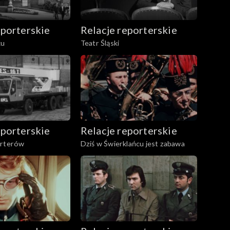
eporterskie
Relacje reporterskie
ku
Teatr Śląski
eporterskie
Relacje reporterskie
orterów
Dziś w Świerklańcu jest zabawa