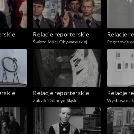
erskie
Relacje reporterskie
Relacje r
Święto Milicji Obywatelskiej
Pogotowie o
erskie
Relacje reporterskie
Relacje r
Zabytki Dolnego Śląska
Wystawa mal
Grabowskieg