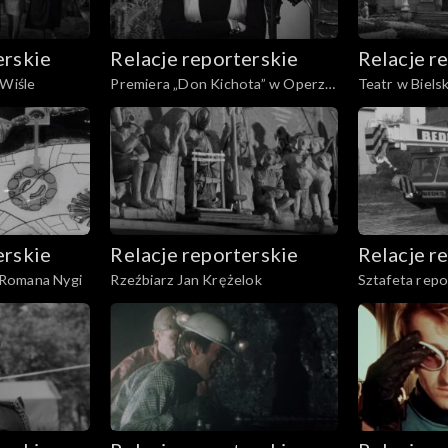
erskie
Relacje reporterskie
Relacje r
 Wiśle
Premiera „Don Kichota” w Operze
Teatr w Biels
Śląskiej
erskie
Relacje reporterskie
Relacje r
Romana Nygi
Rzeźbiarz Jan Krężelok
Sztafeta rep