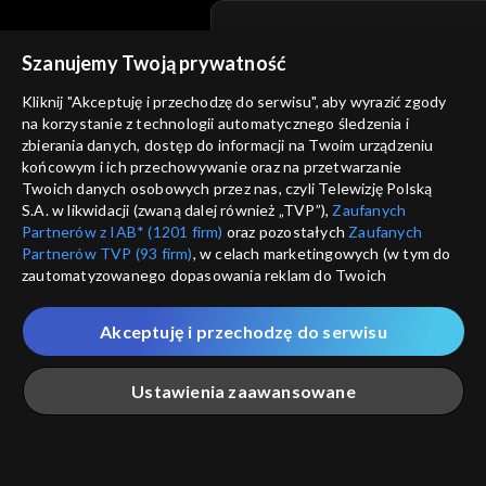
Szanujemy Twoją prywatność
© 2026 Telewizja Polska S.A. w likwidacji
Kliknij "Akceptuję i przechodzę do serwisu", aby wyrazić zgody
regulamin serwisu
na korzystanie z technologii automatycznego śledzenia i
zbierania danych, dostęp do informacji na Twoim urządzeniu
cennik
GEOLOKALIZ
końcowym i ich przechowywanie oraz na przetwarzanie
polityka prywatności
Twoich danych osobowych przez nas, czyli Telewizję Polską
ŁĄCZYSZ SIĘ SPOZA 
S.A. w likwidacji (zwaną dalej również „TVP”),
Zaufanych
moje zgody
Partnerów z IAB* (1201 firm)
oraz pozostałych
Zaufanych
Kraj, z którego się łączys
Partnerów TVP (93 firm)
, w celach marketingowych (w tym do
Zjednoczone , w związku z czy
pomoc
zautomatyzowanego dopasowania reklam do Twoich
na platformie TVP VOD
zainteresowań i mierzenia ich skuteczności) i pozostałych,
nieodstępna. Sprawdź, które m
kontakt
które wskazujemy poniżej, a także zgody na udostępnianie
obejrzeć.
Akceptuję i przechodzę do serwisu
przez nas identyfikatora PPID do Google.
voucher
Twoje dane osobowe zbierane podczas odwiedzania przez
Nie pokazuj pon
dostępność
Ustawienia zaawansowane
Ciebie naszych
poszczególnych serwisów
zwanych dalej
„Portalem”, w tym informacje zapisywane za pomocą
informacje o dostawcy usług
technologii takich jak: pliki cookie, sygnalizatory WWW lub
ANULUJ
SP
innych podobnych technologii umożliwiających świadczenie
Główna
Szukaj
Moja lista
Na żywo
Więcej
dopasowanych i bezpiecznych usług, personalizację treści