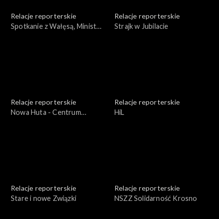
Relacje reporterskie
Relacje reporterskie
Spotkanie z Wałęsą, Minister
Strajk w Jubilacie
Kacała, Bogdan Lis.
Solidarność - strajk
okupacyjny w Rzeszowie
Relacje reporterskie
Relacje reporterskie
Nowa Huta - Centrum
HiL
Kulturalne
Relacje reporterskie
Relacje reporterskie
Stare i nowe Związki
NSZZ Solidarność Krosno