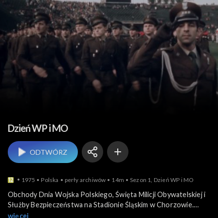
Relacje reporterskie
Dzień WP i MO
ODTWÓRZ
1975
Polska
perły archiwów
14m
Sezon 1, Dzień WP i MO
Obchody Dnia Wojska Polskiego, Święta Milicji Obywatelskiej i
Służby Bezpieczeństwa na Stadionie Śląskim w Chorzowie.
Uroczystości z udziałem: Romana Stachonia z Centralnej Rady
więcej