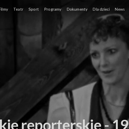
Filmy
Teatr
Sport
Programy
Dokumenty
Dla dzieci
News
kie reporterskie - 19