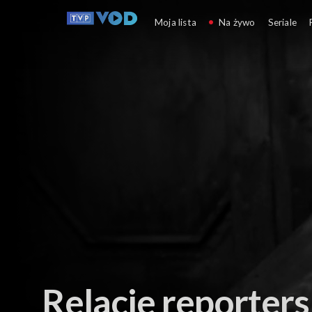
Relacje reporterskie
Moja lista
Na żywo
Seriale
Relacje reporters