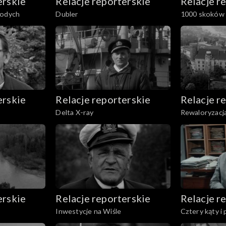
erskie
Relacje reporterskie
Relacje r
łodych
Dubler
1000 skoków 
erskie
Relacje reporterskie
Relacje r
Delta X-ray
Rewaloryzacj
erskie
Relacje reporterskie
Relacje r
Inwestycje na Wiśle
Cztery kąty i 