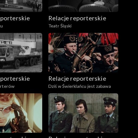
eporterskie
Relacje reporterskie
ku
Teatr Śląski
eporterskie
Relacje reporterskie
orterów
Dziś w Świerklańcu jest zabawa