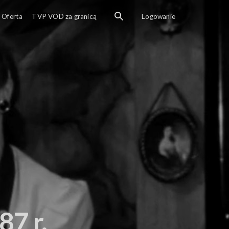
Oferta
TVP VOD za granicą
Logowanie
87 r.