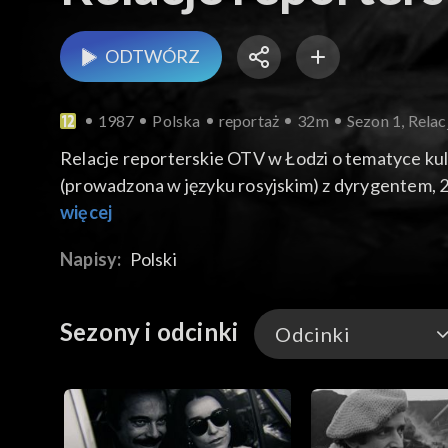
ODTWÓRZ
1987
Polska
reportaż
32m
Sezon 1, Relac
Relacje reporterskie OTV w Łodzi o tematyce kul
(prowadzona w języku rosyjskim) z dyrygentem, 
Ludwik Benoit, Piotr Krukowski, Hanna Bedryńska
więcej
Genet, reżyseria: Krzysztof Kelm) ze sceny Teat
Napisy:
Polski
Wilhelmi i Krzysztof Kolberger nagrywają posts
filmie i krajach, w których ten film był realiz
dubbingu i planach zawodowych na najbliższy sez
Sezony i odcinki
Odcinki
Węży".
Odcinki