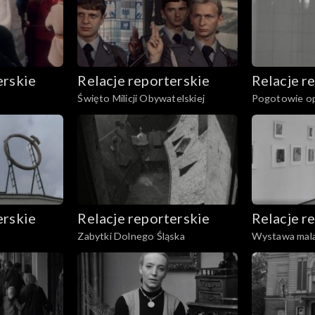
erskie
Relacje reporterskie
Relacje r
Święto Milicji Obywatelskiej
Pogotowie o
erskie
Relacje reporterskie
Relacje r
Zabytki Dolnego Śląska
Wystawa mal
Grabowskieg