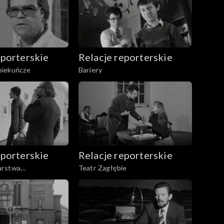
eporterskie
Relacje reporterskie
piekuńcze
Bariery
eporterskie
Relacje reporterskie
arstwa
Teatr Zagłębie
o