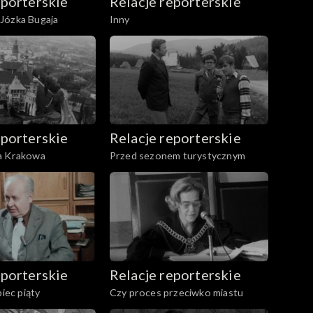
eporterskie
Relacje reporterskie
Józka Bugaja
Inny
eporterskie
Relacje reporterskie
a Krakowa
Przed sezonem turystycznym
eporterskie
Relacje reporterskie
piec piąty
Czy proces przeciwko miastu