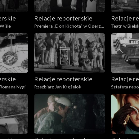
erskie
Relacje reporterskie
Relacje r
 Wiśle
Premiera „Don Kichota” w Operze
Teatr w Biels
Śląskiej
erskie
Relacje reporterskie
Relacje r
Romana Nygi
Rzeźbiarz Jan Krężelok
Sztafeta rep