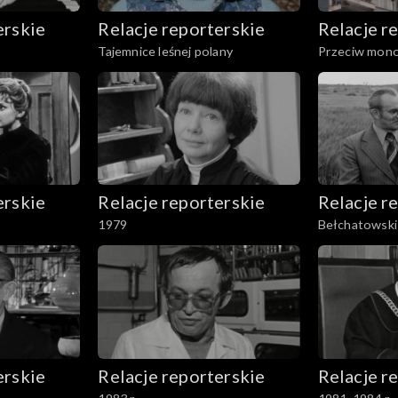
erskie
Relacje reporterskie
Relacje r
Tajemnice leśnej polany
Przeciw mono
erskie
Relacje reporterskie
Relacje r
1979
Bełchatowsk
erskie
Relacje reporterskie
Relacje r