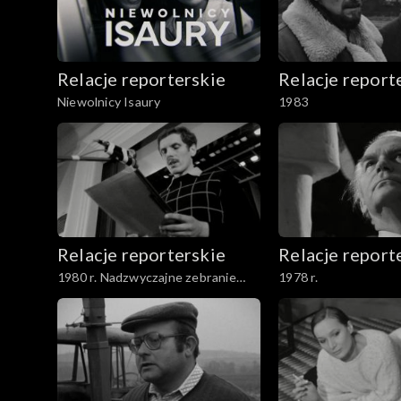
Relacje reporterskie
Relacje report
Niewolnicy Isaury
1983
Relacje reporterskie
Relacje report
1980 r. Nadzwyczajne zebranie
1978 r.
delegatów NSZZ Solidarność w
Łodzi