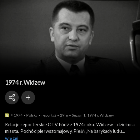
Relacje reporterskie
1974 r. Widzew
1974
Polska
reportaż
29m
Sezon 1, 1974 r. Widzew
Relacje reporterskie OTV Łódź z 1974 roku. Widzew – dzielnica
miasta. Pochód pierwszomajowy. Pieśń „Na barykady ludu
roboczy”(anonim.). Wydarzenia z początku XX wieku – strajki w
więcej