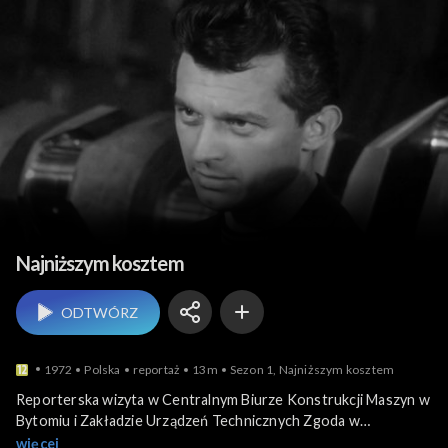
Przemysł i gospodarka
Najniższym kosztem
ODTWÓRZ
1972
Polska
reportaż
13m
Sezon 1, Najniższym kosztem
Reporterska wizyta w Centralnym Biurze Konstrukcji Maszyn w
Bytomiu i Zakładzie Urządzeń Technicznych Zgoda w
Świętochłowicach w 1972 roku. Problem gospodarowania
więcej