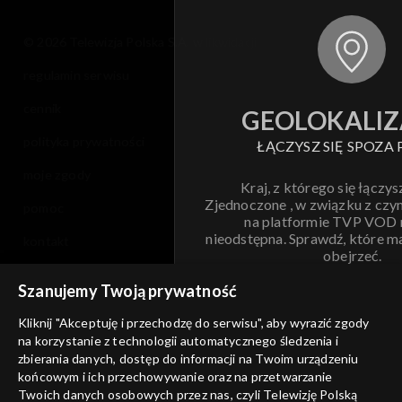
© 2026 Telewizja Polska S.A. w likwidacji
regulamin serwisu
cennik
GEOLOKALIZ
polityka prywatności
ŁĄCZYSZ SIĘ SPOZA 
moje zgody
Kraj, z którego się łączys
Zjednoczone , w związku z czy
pomoc
na platformie TVP VOD
nieodstępna. Sprawdź, które m
kontakt
obejrzeć.
voucher
Szanujemy Twoją prywatność
Nie pokazuj pon
dostępność
Kliknij "Akceptuję i przechodzę do serwisu", aby wyrazić zgody
informacje o dostawcy usług
na korzystanie z technologii automatycznego śledzenia i
ANULUJ
SP
zbierania danych, dostęp do informacji na Twoim urządzeniu
końcowym i ich przechowywanie oraz na przetwarzanie
Twoich danych osobowych przez nas, czyli Telewizję Polską