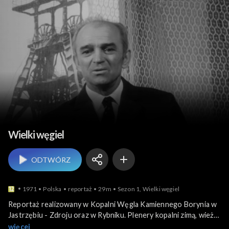
Przemysł i gospodarka
Wielki węgiel
ODTWÓRZ
1971
Polska
reportaż
29m
Sezon 1, Wielki węgiel
Reportaż realizowany w Kopalni Węgla Kamiennego Borynia w
Jastrzębiu - Zdroju oraz w Rybniku. Plenery kopalni zimą, wieża
wyciągowa, szyb górniczy. Wypowiedzi górników starszego i
więcej