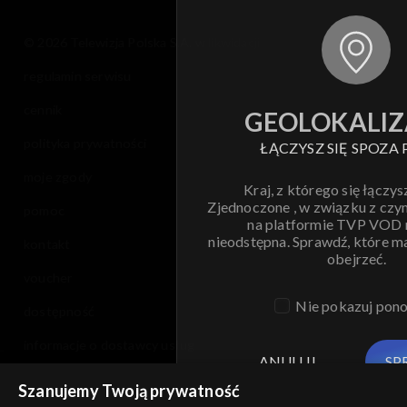
© 2026 Telewizja Polska S.A. w likwidacji
regulamin serwisu
cennik
GEOLOKALIZ
polityka prywatności
ŁĄCZYSZ SIĘ SPOZA 
moje zgody
Kraj, z którego się łączys
Zjednoczone , w związku z czy
pomoc
na platformie TVP VOD
nieodstępna. Sprawdź, które m
kontakt
obejrzeć.
voucher
Nie pokazuj pon
dostępność
informacje o dostawcy usług
ANULUJ
SP
Szanujemy Twoją prywatność