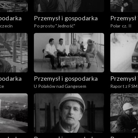
spodarka
Przemysł i gospodarka
Przemysł 
zczecin
Po prostu "Jedność"
Polar cz. II
spodarka
Przemysł i gospodarka
Przemysł 
ce
U Polaków nad Gangesem
Raport z FSM 