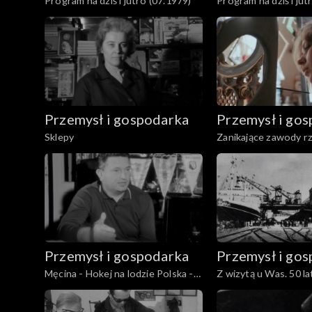
Program na dziś i jutro (07.1979)
Program na dziś i jut
Przemysł i gospodarka
Przemysł i go
Sklepy
Zanikające zawody r
Przemysł i gospodarka
Przemysł i go
Męcina - Hokej na lodzie Polska -
Z wizytą u Was. 50 l
ZSRR
Gdynia