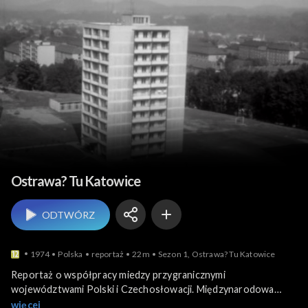
Przemysł i gospodarka
Ostrawa? Tu Katowice
ODTWÓRZ
1974
Polska
reportaż
22m
Sezon 1, Ostrawa? Tu Katowice
Reportaż o współpracy miedzy przygranicznymi
województwami Polski i Czechosłowacji. Międzynarodowa
centrala telefoniczna, połączenia między Ostrawą i Katowicami.
więcej