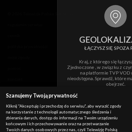
© 2026 Telewizja Polska S.A. w likwidacji
regulamin serwisu
cennik
GEOLOKALIZ
polityka prywatności
ŁĄCZYSZ SIĘ SPOZA 
moje zgody
Kraj, z którego się łączys
Zjednoczone , w związku z czy
pomoc
na platformie TVP VOD
nieodstępna. Sprawdź, które m
kontakt
obejrzeć.
voucher
Szanujemy Twoją prywatność
Nie pokazuj pon
dostępność
Kliknij "Akceptuję i przechodzę do serwisu", aby wyrazić zgody
informacje o dostawcy usług
na korzystanie z technologii automatycznego śledzenia i
ANULUJ
SP
zbierania danych, dostęp do informacji na Twoim urządzeniu
końcowym i ich przechowywanie oraz na przetwarzanie
Twoich danych osobowych przez nas, czyli Telewizję Polską