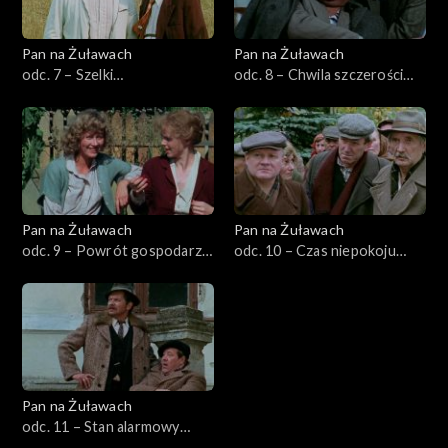
Pan na Żuławach
Pan na Żuławach
odc. 7 – Szelki
odc. 8 – Chwila szczerości
przewodniczącego (format
(format oryg.)
oryg.)
Pan na Żuławach
Pan na Żuławach
odc. 9 – Powrót gospodarza
odc. 10 – Czas niepokoju
(format oryg.)
(format oryg.)
Pan na Żuławach
odc. 11 – Stan alarmowy
(format oryg.)