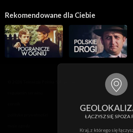
Rekomendowane dla Ciebie
© 2026 Telewizja Polska S.A. w likwidacji
regulamin serwisu
cennik
GEOLOKALIZ
polityka prywatności
ŁĄCZYSZ SIĘ SPOZA 
moje zgody
Kraj, z którego się łączys