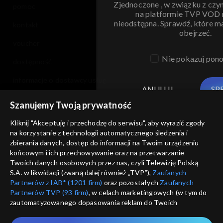
Zjednoczone , w związku z czy
pomoc
na platformie TVP VOD
nieodstępna. Sprawdź, które m
kontakt
obejrzeć.
voucher
Nie pokazuj pon
dostępność
informacje o dostawcy usług
ANULUJ
SP
Szanujemy Twoją prywatność
Kliknij "Akceptuję i przechodzę do serwisu", aby wyrazić zgody
na korzystanie z technologii automatycznego śledzenia i
zbierania danych, dostęp do informacji na Twoim urządzeniu
końcowym i ich przechowywanie oraz na przetwarzanie
Twoich danych osobowych przez nas, czyli Telewizję Polską
S.A. w likwidacji (zwaną dalej również „TVP”),
Zaufanych
Partnerów z IAB* (1201 firm)
oraz pozostałych
Zaufanych
Partnerów TVP (93 firm)
, w celach marketingowych (w tym do
zautomatyzowanego dopasowania reklam do Twoich
zainteresowań i mierzenia ich skuteczności) i pozostałych,
które wskazujemy poniżej, a także zgody na udostępnianie