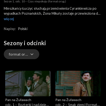
Sezon 1, odc. 10 – Czas niepokoju (format oryg.)
Mieszkańcy Łuczyc słuchają przemówienia Cyrankiewicza po
wypadkach Poznańskich, Żona Mikuły zostaje przewieziona do
szpitala. Pleszkun namawia chłopów do rozwiązania spółdzielni
więcej
i odebrania ziemi.
Napisy:
Polski
Sezony i odcinki
format oryginalny
format oryginalny
format oryginalny
Pan na Żuławach
Pan na Żuławach
odc. 1 – Rozterki i nadzieje
odc. 2 – Smak ziemi (format