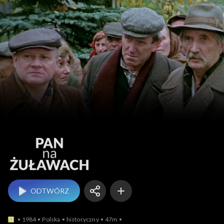
Pan na Żuławach
ODTWÓRZ
1984
Polska
historyczny
47m