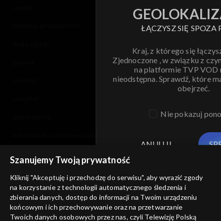
cennik
GEOLOKALIZ
polityka prywatności
ŁĄCZYSZ SIĘ SPOZA 
moje zgody
Kraj, z którego się łączys
Zjednoczone , w związku z czy
pomoc
na platformie TVP VOD
nieodstępna. Sprawdź, które m
kontakt
obejrzeć.
voucher
Nie pokazuj pon
dostępność
informacje o dostawcy usług
ANULUJ
SP
Szanujemy Twoją prywatność
Kliknij "Akceptuję i przechodzę do serwisu", aby wyrazić zgody
na korzystanie z technologii automatycznego śledzenia i
zbierania danych, dostęp do informacji na Twoim urządzeniu
końcowym i ich przechowywanie oraz na przetwarzanie
Twoich danych osobowych przez nas, czyli Telewizję Polską