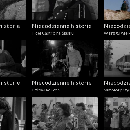
historie
Niecodzienne historie
Niecodzie
Fidel Castro na Śląsku
W kręgu wielk
w Pieruszy
historie
Niecodzienne historie
Niecodzie
Człowiek i koń
Samolot przyja