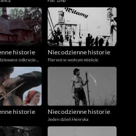
ranicą
Fiat 126p
nne historie
Niecodzienne historie
dziewane odkrycie
Pierwsi w wolnym mieście
nne historie
Niecodzienne historie
Jeden dzień Henryka