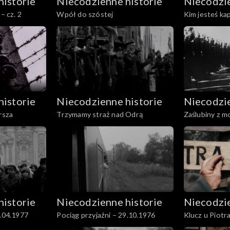
historie
Niecodzienne historie
Niecodzie
– cz. 2
Wpół do szóstej
Kim jesteś kap
historie
Niecodzienne historie
Niecodzie
rsza
Trzymamy straż nad Odrą
Zaślubiny z 
historie
Niecodzienne historie
Niecodzie
9.04.1977
Pociąg przyjaźni – 29.10.1976
Klucz u Piotr