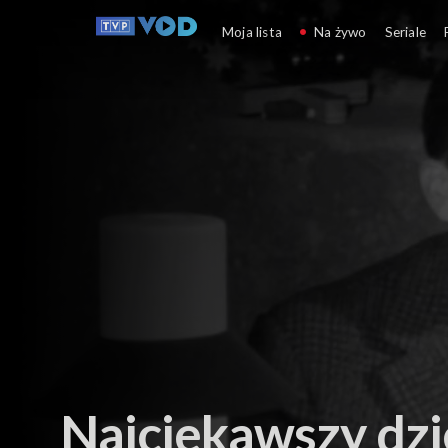
Niecodzienne historie
Moja lista
Na żywo
Seriale
Najciekawszy dzi