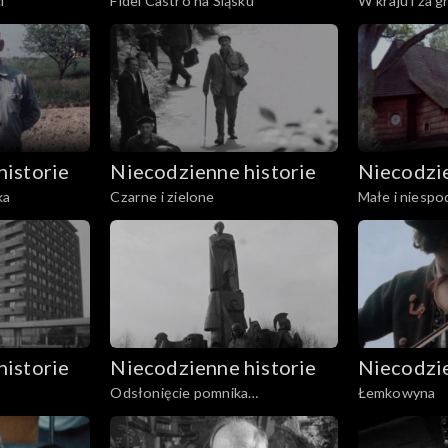
i
Fidel Castro na Śląsku
W kraju i za g
historie
Niecodzienne historie
Niecodzie
ka
Czarne i zielone
Małe i niespo
Śmierci
historie
Niecodzienne historie
Niecodzie
Odsłonięcie pomnika
Łemkowyna
Wyspiańskiego