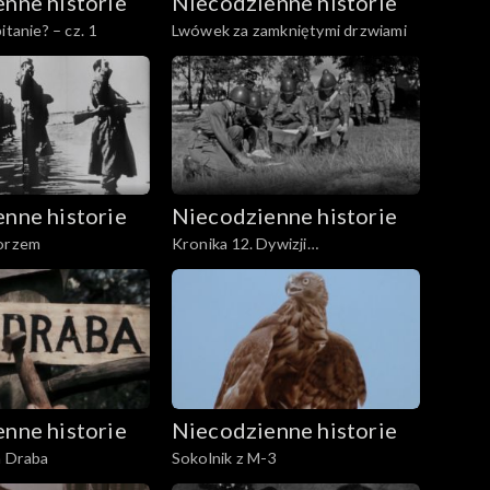
nne historie
Niecodzienne historie
itanie? – cz. 1
Lwówek za zamkniętymi drzwiami
nne historie
Niecodzienne historie
morzem
Kronika 12. Dywizji
Zmechanizowanej
nne historie
Niecodzienne historie
a Draba
Sokolnik z M-3