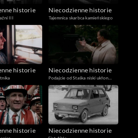
nne historie
Niecodzienne historie
źni III
Tajemnica skarbca kamieńskiego
nne historie
Niecodzienne historie
tnika
Podajcie od Staśka niski ukłon
wszystkim – czołgista kpr.
Stanisław Rzeszutek
nne historie
Niecodzienne historie