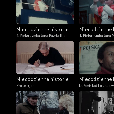
Niecodzienne historie
Niecodzienne 
1. Pielgrzymka Jana Pawła II do
1. Pielgrzymka Jana 
Polski. Wizyta Papieża w Krakowie
Polski. Wizyta Papie
- powrót ze Skałki do Pałacu
- przyjazd do Pałacu
Biskupiego
Niecodzienne historie
Niecodzienne 
Złote ręce
La Amistad to znaczy