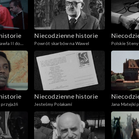
historie
Niecodzienne historie
Niecodzie
Pawła II do
Powrót skarbów na Wawel
Polskie Steny
ża w Krakowie
 Biskupiego
historie
Niecodzienne historie
Niecodzie
 przyjaźń
Jesteśmy Polakami
Jana Matejki 