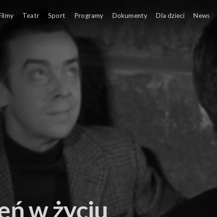
Filmy
Teatr
Sport
Programy
Dokumenty
Dla dzieci
News
eń w życiu