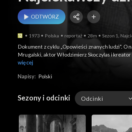
ODTWÓRZ
1973
Polska
reportaż
28m
Sezon 1, Najc
Dokument z cyklu „Opowieści znanych ludzi”. O 
Mrugalski, aktor Włodzimierz Skoczylas i kreator 
więcej
Napisy:
Polski
Sezony i odcinki
Odcinki
Odcinki