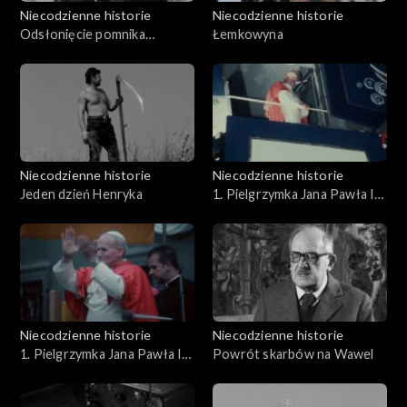
Niecodzienne historie
Niecodzienne historie
Odsłonięcie pomnika
Łemkowyna
Wyspiańskiego
Niecodzienne historie
Niecodzienne historie
Jeden dzień Henryka
1. Pielgrzymka Jana Pawła II
do Polski. Wizyta Papieża w
Krakowie - powrót ze Skałki
do Pałacu Biskupiego
Niecodzienne historie
Niecodzienne historie
1. Pielgrzymka Jana Pawła II
Powrót skarbów na Wawel
do Polski. Wizyta Papieża w
Krakowie - przyjazd do