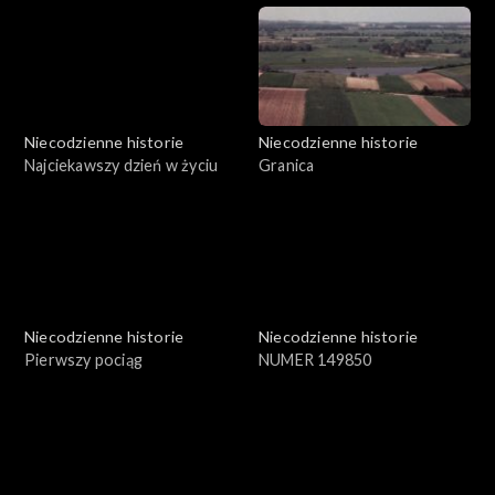
Niecodzienne historie
Niecodzienne historie
Najciekawszy dzień w życiu
Granica
Niecodzienne historie
Niecodzienne historie
Pierwszy pociąg
NUMER 149850