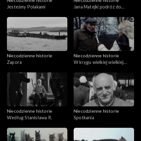
Niecodzienne historie
Niecodzienne historie
Jesteśmy Polakami
Jana Matejki podróż do
Malborka
Niecodzienne historie
Niecodzienne historie
Zapora
W kręgu wielkiej wielkiej
tajemnicy - Skarb w Pieruszy
Niecodzienne historie
Niecodzienne historie
Według Stanisława R.
Spotkania