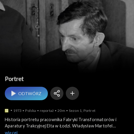
Niecodzienne historie
Portret
ODTWÓRZ
1973
Polska
reportaż
20m
Sezon 1, Portret
Historia portretu pracownika Fabryki Transformatorów i
Aparatury Trakcyjnej Elta w Łodzi. Władysław Martofel
przepracował w zakładzie 50 lat. Odchodzącemu na emeryturę
więcej