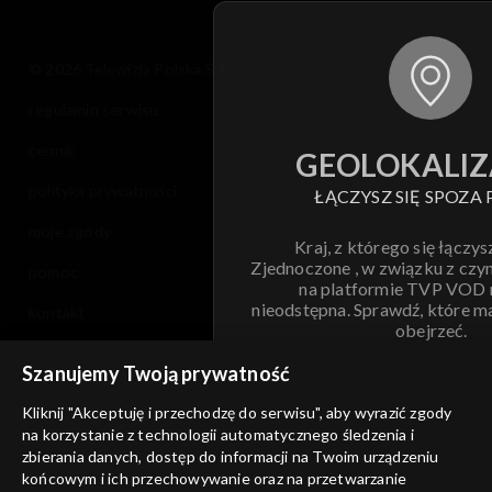
© 2026 Telewizja Polska S.A. w likwidacji
regulamin serwisu
cennik
GEOLOKALIZ
polityka prywatności
ŁĄCZYSZ SIĘ SPOZA 
moje zgody
Kraj, z którego się łączys
Zjednoczone , w związku z czy
pomoc
na platformie TVP VOD
nieodstępna. Sprawdź, które m
kontakt
obejrzeć.
voucher
Szanujemy Twoją prywatność
Nie pokazuj pon
dostępność
Kliknij "Akceptuję i przechodzę do serwisu", aby wyrazić zgody
informacje o dostawcy usług
na korzystanie z technologii automatycznego śledzenia i
ANULUJ
SP
zbierania danych, dostęp do informacji na Twoim urządzeniu
końcowym i ich przechowywanie oraz na przetwarzanie