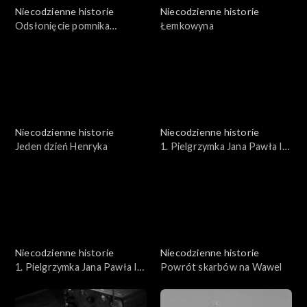
Niecodzienne historie
Niecodzienne historie
Odsłonięcie pomnika
Łemkowyna
Wyspiańskiego
Niecodzienne historie
Niecodzienne historie
Jeden dzień Henryka
1. Pielgrzymka Jana Pawła II
do Polski. Wizyta Papieża w
Krakowie - powrót ze Skałki
do Pałacu Biskupiego
Niecodzienne historie
Niecodzienne historie
1. Pielgrzymka Jana Pawła II
Powrót skarbów na Wawel
do Polski. Wizyta Papieża w
Krakowie - przyjazd do