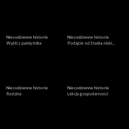
Niecodzienne historie
Niecodzienne historie
Wątki z pamiętnika
Podajcie od Staśka niski
ukłon wszystkim – czołgista
kpr. Stanisław Rzeszutek
Niecodzienne historie
Niecodzienne historie
Rodzina
Lekcja gospodarności