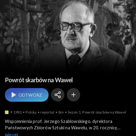
Niecodzienne historie
Powrót skarbów na Wawel
ODTWÓRZ
1981
Polska
reportaż
8m
Sezon 1, Powrót skarbów na Wawel
Wspomnienia prof. Jerzego Szablowskiego, dyrektora
Państwowych Zbiorów Sztuki na Wawelu, w 20. rocznicę
powrotu do Polski wawelskich arrasów. Wawelskie skarby
więcej