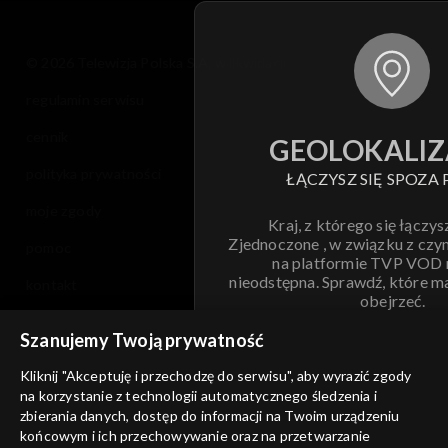
© 2026 Telewizja Polska S.A. w likwidacji
regulamin serwisu
cennik
GEOLOKALIZ
polityka prywatności
ŁĄCZYSZ SIĘ SPOZA 
moje zgody
Kraj, z którego się łączys
Zjednoczone , w związku z czy
pomoc
na platformie TVP VOD
nieodstępna. Sprawdź, które m
kontakt
obejrzeć.
voucher
Szanujemy Twoją prywatność
Nie pokazuj pon
dostępność
Kliknij "Akceptuję i przechodzę do serwisu", aby wyrazić zgody
informacje o dostawcy usług
na korzystanie z technologii automatycznego śledzenia i
ANULUJ
SP
zbierania danych, dostęp do informacji na Twoim urządzeniu
końcowym i ich przechowywanie oraz na przetwarzanie