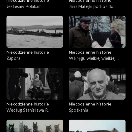
Niecodzienne historie
Niecodzienne historie
Jesteśmy Polakami
Jana Matejki podróż do
Malborka
Niecodzienne historie
Niecodzienne historie
Zapora
W kręgu wielkiej wielkiej
tajemnicy - Skarb w Pieruszy
Niecodzienne historie
Niecodzienne historie
Według Stanisława R.
Spotkania