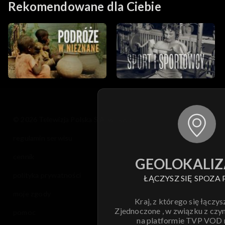
Rekomendowane dla Ciebie
© 2026 Telewizja Polska S.A. w likwidacji
regulamin serwisu
cennik
GEOLOKALIZ
polityka prywatności
ŁĄCZYSZ SIĘ SPOZA 
moje zgody
Kraj, z którego się łączys
Zjednoczone , w związku z czy
pomoc
na platformie TVP VOD