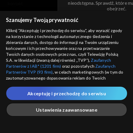
nieodstępna. Sprawdź, które m
kontakt
obejrzeć.
voucher
Szanujemy Twoją prywatność
Nie pokazuj pon
dostępność
Kliknij "Akceptuję i przechodzę do serwisu", aby wyrazić zgody
na korzystanie z technologii automatycznego śledzenia i
informacje o dostawcy usług
ANULUJ
SP
zbierania danych, dostęp do informacji na Twoim urządzeniu
końcowym i ich przechowywanie oraz na przetwarzanie
Twoich danych osobowych przez nas, czyli Telewizję Polską
S.A. w likwidacji (zwaną dalej również „TVP”),
Zaufanych
Partnerów z IAB* (1201 firm)
oraz pozostałych
Zaufanych
Partnerów TVP (93 firm)
, w celach marketingowych (w tym do
zautomatyzowanego dopasowania reklam do Twoich
zainteresowań i mierzenia ich skuteczności) i pozostałych,
które wskazujemy poniżej, a także zgody na udostępnianie
Akceptuję i przechodzę do serwisu
przez nas identyfikatora PPID do Google.
Twoje dane osobowe zbierane podczas odwiedzania przez
Ustawienia zaawansowane
Ciebie naszych
poszczególnych serwisów
zwanych dalej
„Portalem”, w tym informacje zapisywane za pomocą
technologii takich jak: pliki cookie, sygnalizatory WWW lub
innych podobnych technologii umożliwiających świadczenie
Główna
Szukaj
Moja lista
Na żywo
Więcej