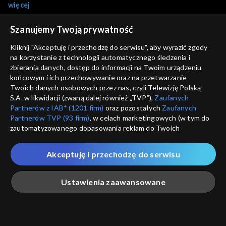
ale jej studenci podejmują oryginalne inicjatywy, które daleko
więcej
wykraczają poza mury tej uczelni. Występy na ulicach, zbiórki
pieniędzy na szczytne cele. Program artystyczny studenckiego
Napisy:
Polski
Szanujemy Twoją prywatność
Zespołu Pieśni i Tańca Katowice oraz Chóru filii Uniwersytetu
Śląskiego w Cieszynie Harmonia jest odbiciem upodobań ludzi
Kliknij "Akceptuję i przechodzę do serwisu", aby wyrazić zgody
Sezony i odcinki
tego regionu. To także forma wypoczynku i zabawy studentów.
na korzystanie z technologii automatycznego śledzenia i
Fragmenty występów zespołu w regionalnych strojach poza
zbierania danych, dostęp do informacji na Twoim urządzeniu
końcowym i ich przechowywanie oraz na przetwarzanie
murami uczelni oraz występ chóru w regionalnym repertuarze
Wybierz
Twoich danych osobowych przez nas, czyli Telewizję Polską
ludowym. Na koniec spektakularne przejście studentów ulicami
S.A. w likwidacji (zwaną dalej również „TVP”),
Zaufanych
Katowic i występ zespołu wraz z zespołem wokalno -
Partnerów z IAB* (1201 firm)
oraz pozostałych
Zaufanych
Odcinki
instrumentalnym PWSM Chorus na placu przed Spodkiem.
Partnerów TVP (93 firm)
, w celach marketingowych (w tym do
zautomatyzowanego dopasowania reklam do Twoich
Rekomendowane dla Ciebie
zainteresowań i mierzenia ich skuteczności) i pozostałych,
które wskazujemy poniżej, a także zgody na udostępnianie
Akceptuję i przechodzę do serwisu
przez nas identyfikatora PPID do Google.
Twoje dane osobowe zbierane podczas odwiedzania przez
Ustawienia zaawansowane
Ciebie naszych
poszczególnych serwisów
zwanych dalej
„Portalem”, w tym informacje zapisywane za pomocą
technologii takich jak: pliki cookie, sygnalizatory WWW lub
innych podobnych technologii umożliwiających świadczenie
Główna
Szukaj
Moja lista
Na żywo
Więcej
dopasowanych i bezpiecznych usług, personalizację treści