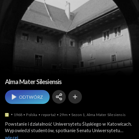
Nauka, szkoły i uczelnie
Alma Mater Silesiensis
ODTWÓRZ
1968
Polska
reportaż
29m
Sezon 1, Alma Mater Silesiensis
Powstanie i działalność Uniwersytetu Śląskiego w Katowicach.
Wypowiedzi studentów, spotkanie Senatu Uniwersytetu
Śląskiego, wypowiedź profesora Konstantego Grzybowskiego
więcej