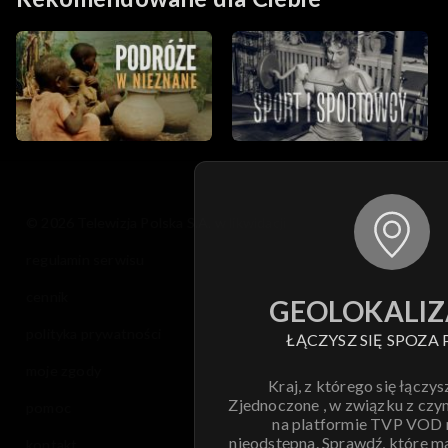
© 2026 Telewizja Polska S.A. w likwidacji
regulamin serwisu
cennik
GEOLOKALIZ
polityka prywatności
ŁĄCZYSZ SIĘ SPOZA 
moje zgody
Kraj, z którego się łączys
Zjednoczone , w związku z czy
pomoc
na platformie TVP VOD
nieodstępna. Sprawdź, które m
kontakt