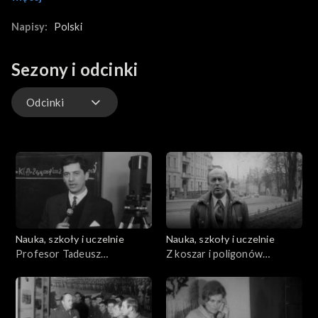
na temat powstania uczelni. Rynek w Katowicach, ulica
Bankowa, rozmowa z Kazimierzem Popiołkiem, pierwszym
Napisy:
Polski
rektorem uniwersytetu. Budowa akademików w Katowicach
Ligocie, ulica Studencka. Wywiad z architektem, Wacławem
Sezony i odcinki
Lipińskim, jednym z projektantów Uniwersytetu. Wypowiedzi
osób z różnych środowisk na temat powstania uczelni.
Odcinki
Odcinki
Nauka, szkoły i uczelnie
Nauka, szkoły i uczelnie
Profesor Tadeusz
Z koszar i poligonów
Kochmański
(08.04.1976)