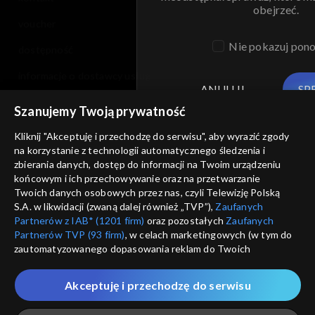
obejrzeć.
voucher
Nie pokazuj pon
dostępność
informacje o dostawcy usług
ANULUJ
SP
Szanujemy Twoją prywatność
Kliknij "Akceptuję i przechodzę do serwisu", aby wyrazić zgody
na korzystanie z technologii automatycznego śledzenia i
zbierania danych, dostęp do informacji na Twoim urządzeniu
końcowym i ich przechowywanie oraz na przetwarzanie
Twoich danych osobowych przez nas, czyli Telewizję Polską
S.A. w likwidacji (zwaną dalej również „TVP”),
Zaufanych
Partnerów z IAB* (1201 firm)
oraz pozostałych
Zaufanych
Partnerów TVP (93 firm)
, w celach marketingowych (w tym do
zautomatyzowanego dopasowania reklam do Twoich
zainteresowań i mierzenia ich skuteczności) i pozostałych,
które wskazujemy poniżej, a także zgody na udostępnianie
Akceptuję i przechodzę do serwisu
przez nas identyfikatora PPID do Google.
Twoje dane osobowe zbierane podczas odwiedzania przez