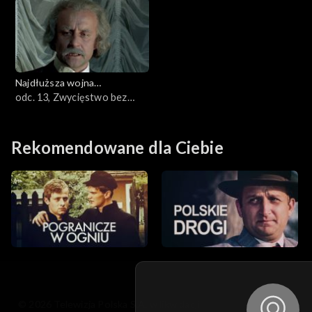
Najdłuższa wojna
nowoczesnej Europy
odc. 13, Zwycięstwo bez
wodzów
Rekomendowane dla Ciebie
© 2026 Telewizja Polska S.A. w likwidacji