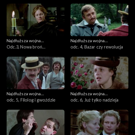
Najdłuższa wojna
Najdłuższa wojna
nowoczesnej Europy
Odc.3, Nowa broń
nowoczesnej Europy
odc. 4, Bazar czy rewolucja
szwoleżerów
Najdłuższa wojna
Najdłuższa wojna
nowoczesnej Europy
odc. 5, Filolog i gwoździe
nowoczesnej Europy
odc. 6, Już tylko nadzieja