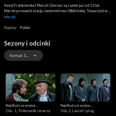
Kasia Frankowska i Marcin Gierusz są razem już od 13 lat.
Marcin prowadzi stację nasiennictwa i Bibliotekę Towarzystwa
Czytelni Ludowych. Kasia tajnie naucza języka polskiego. Dzieci
więcej
Kasi i Marcina uczęszczają do szkoły w Poturzycach. Uczniowie,
którzy nie chcą odmawiać pacierza po niemiecku, są bici.
Napisy:
Polski
Szykanowani są również ich rodzice.
Sezony i odcinki
format 16x9
format oryginalny 4x3
format 16x9
Najdłuższa wojna
Najdłuższa wojna
nowoczesnej Europy
Odc. 1, Pułkownik cesarza
nowoczesnej Europy
Odc.2, Lancet i pług