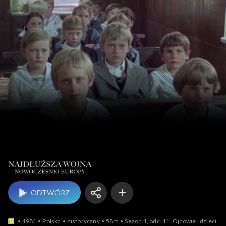
Najdłuższ
ODTWÓRZ
1981
Polska
historyczny
58m
Sezon 1, odc. 11, Ojcowie i dzieci