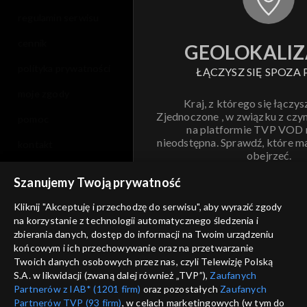
regulamin serwisu
cennik
GEOLOKALIZ
polityka prywatności
ŁĄCZYSZ SIĘ SPOZA 
moje zgody
Kraj, z którego się łączys
Zjednoczone , w związku z czy
pomoc
na platformie TVP VOD
nieodstępna. Sprawdź, które m
kontakt
obejrzeć.
voucher
Szanujemy Twoją prywatność
Nie pokazuj pon
dostępność
Kliknij "Akceptuję i przechodzę do serwisu", aby wyrazić zgody
informacje o dostawcy usług
na korzystanie z technologii automatycznego śledzenia i
ANULUJ
SP
zbierania danych, dostęp do informacji na Twoim urządzeniu
końcowym i ich przechowywanie oraz na przetwarzanie
Twoich danych osobowych przez nas, czyli Telewizję Polską
S.A. w likwidacji (zwaną dalej również „TVP”),
Zaufanych
Partnerów z IAB* (1201 firm)
oraz pozostałych
Zaufanych
Partnerów TVP (93 firm)
, w celach marketingowych (w tym do