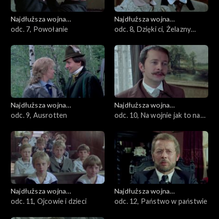
Najdłuższa wojna
Najdłuższa wojna
nowoczesnej Europy
odc. 7, Powołanie
nowoczesnej Europy
odc. 8, Dzięki ci, Żelazny
Kanclerzu
Najdłuższa wojna
Najdłuższa wojna
nowoczesnej Europy
odc. 9, Ausrotten
nowoczesnej Europy
odc. 10, Na wojnie jak to na
wojnie
Najdłuższa wojna
Najdłuższa wojna
nowoczesnej Europy
odc. 11, Ojcowie i dzieci
nowoczesnej Europy
odc. 12, Państwo w państwie