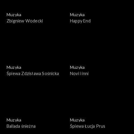
Muzyka
Muzyka
Zbigniew Wodecki
Happy End
Muzyka
Muzyka
Śpiewa Zdzisława Sośnicka
Novi i inni
Muzyka
Muzyka
Ballada śnieżna
Śpiewa Łucja Prus