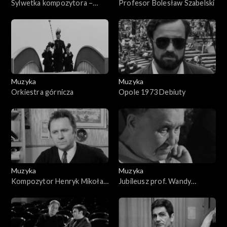
Sylwetka kompozytora –
Profesor Bolesław Szabelski
Wojciech Kilar
Muzyka
Muzyka
Orkiestra górnicza
Opole 1973 Debiuty
Muzyka
Muzyka
Kompozytor Henryk Mikołaj
Jubileusz prof. Wandy
Górecki
Chmielowskiej