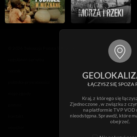
© 2026 Telewizja Polska S.A. w likwidacji
regulamin serwisu
cennik
GEOLOKALIZ
polityka prywatności
ŁĄCZYSZ SIĘ SPOZA 
moje zgody
Kraj, z którego się łączys
Zjednoczone , w związku z czy
pomoc
na platformie TVP VOD
nieodstępna. Sprawdź, które m
kontakt
obejrzeć.
voucher