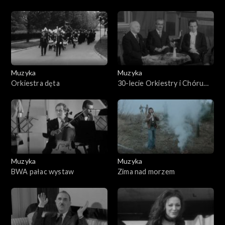
Muzyka
Muzyka
Orkiestra dęta
30-lecie Orkiestry i Chóru
PR i TV
Muzyka
Muzyka
BWA pałac wystaw
Zima nad morzem