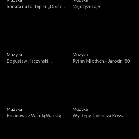
Sonata na fortepian „Dixi” i
Międzyzdroje
„Białe koty” opus 13 nr 17
Muzyka
Muzyka
Bogusław Kaczyński
Rytmy Młodych - Jarocin '80
prezentuje - Spotkanie z
Teresą Żylis-Garą
Muzyka
Muzyka
Rozmowa z Wandą Warską
Występy Tadeusza Rossa i
Ryszarda Markowskiego