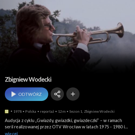
Muzyka
Zbigniew Wodecki
ODTWÓRZ
1978
Polska
reportaż
12m
Sezon 1, Zbigniew Wodecki
Audycja z cyklu „Gwiazdy, gwiazdki, gwiazdeczki” – w ramach
serii realizowanej przez OTV Wrocław w latach 1975 - 1980 i
1984 – 1986. Do wrocławskiej telewizji zapraszano polskich i
więcej