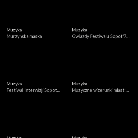
Muzyka
Muzyka
Murzyńska maska
Gwiazdy Festiwalu Sopot'76
- Weronika Fischer
Muzyka
Muzyka
Festiwal Interwizji Sopot
Muzyczne wizerunki miast:
1977
Wejherowo
Muzyka
Muzyka