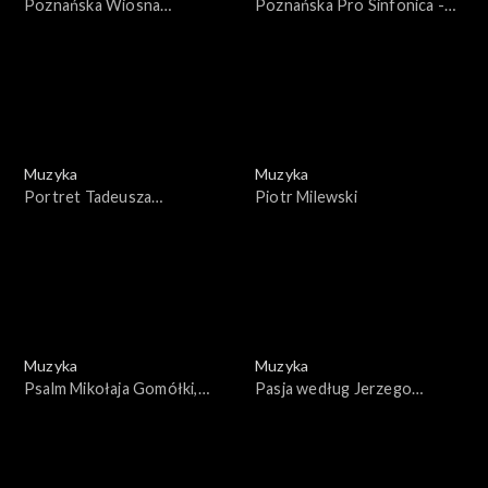
Poznańska Wiosna
Poznańska Pro Sinfonica -
Muzyczna
Szlachetne hobby
Muzyka
Muzyka
Portret Tadeusza
Piotr Milewski
Szeligowskiego
Muzyka
Muzyka
Psalm Mikołaja Gomółki,
Pasja według Jerzego
śpiewa Chór Stefana
Kurczewskiego
Stuligrosza