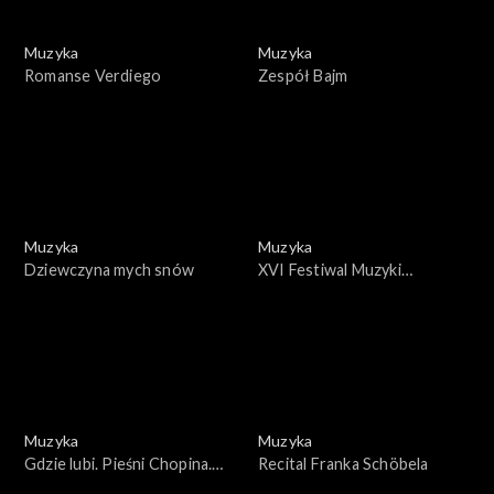
Muzyka
Muzyka
Romanse Verdiego
Zespół Bajm
Muzyka
Muzyka
Dziewczyna mych snów
XVI Festiwal Muzyki
Współczesnej
Muzyka
Muzyka
Gdzie lubi. Pieśni Chopina.
Recital Franka Schöbela
Śpiewa Danuta Paziukówna