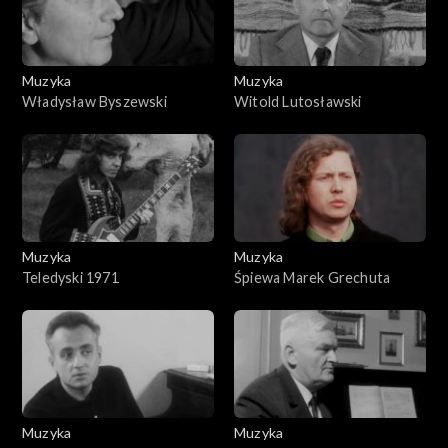
Muzyka
Muzyka
Władysław Byszewski
Witold Lutosławski
Muzyka
Muzyka
Teledyski 1971
Śpiewa Marek Grechuta
Muzyka
Muzyka