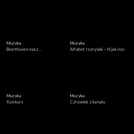
Kurczewskiego
Muzyka
Muzyka
Beethoven nasz
Alfabet rozrywki – N jak noc
współczesny
Muzyka
Muzyka
Konkurs
Człowiek z kanału