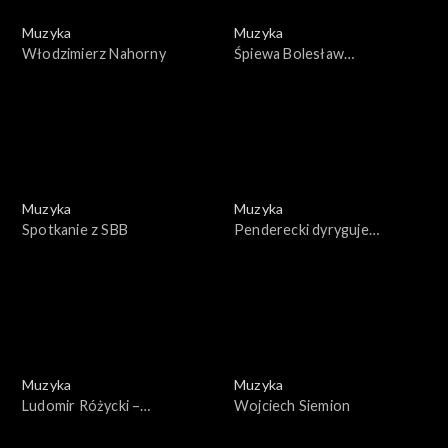
Muzyka
Muzyka
Włodzimierz Nahorny
Śpiewa Bolesław
Mierzejewski
Muzyka
Muzyka
Spotkanie z SBB
Penderecki dyryguje
Pendereckiego
Muzyka
Muzyka
Ludomir Różycki –
Wojciech Siemion
kompozytor