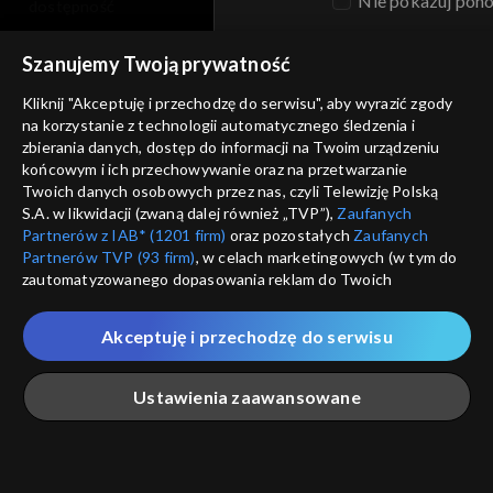
Nie pokazuj pon
dostępność
informacje o dostawcy usług
Szanujemy Twoją prywatność
ANULUJ
SP
Kliknij "Akceptuję i przechodzę do serwisu", aby wyrazić zgody
na korzystanie z technologii automatycznego śledzenia i
zbierania danych, dostęp do informacji na Twoim urządzeniu
końcowym i ich przechowywanie oraz na przetwarzanie
Twoich danych osobowych przez nas, czyli Telewizję Polską
S.A. w likwidacji (zwaną dalej również „TVP”),
Zaufanych
Partnerów z IAB* (1201 firm)
oraz pozostałych
Zaufanych
Partnerów TVP (93 firm)
, w celach marketingowych (w tym do
zautomatyzowanego dopasowania reklam do Twoich
zainteresowań i mierzenia ich skuteczności) i pozostałych,
które wskazujemy poniżej, a także zgody na udostępnianie
Akceptuję i przechodzę do serwisu
przez nas identyfikatora PPID do Google.
Twoje dane osobowe zbierane podczas odwiedzania przez
Ustawienia zaawansowane
Ciebie naszych
poszczególnych serwisów
zwanych dalej
„Portalem”, w tym informacje zapisywane za pomocą
technologii takich jak: pliki cookie, sygnalizatory WWW lub
innych podobnych technologii umożliwiających świadczenie
Główna
Szukaj
Moja lista
Na żywo
Więcej
dopasowanych i bezpiecznych usług, personalizację treści