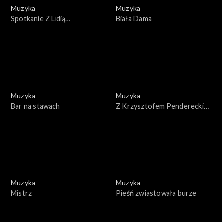
Muzyka
Muzyka
Spotkanie Z Lidią
Biała Dama
Korsakówną
Muzyka
Muzyka
Bar na stawach
Z Krzysztofem Pendereckim
w 50. rocznicę urodzin
Muzyka
Muzyka
Mistrz
Pieśń zwiastowała burze