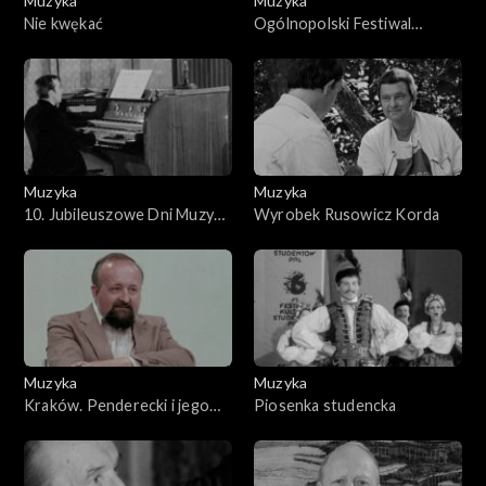
Muzyka
Muzyka
Nie kwękać
Ogólnopolski Festiwal
Piosenki Studenckiej
Muzyka
Muzyka
10. Jubileuszowe Dni Muzyki
Wyrobek Rusowicz Korda
Organowej
Muzyka
Muzyka
Kraków. Penderecki i jego
Piosenka studencka
muzyka