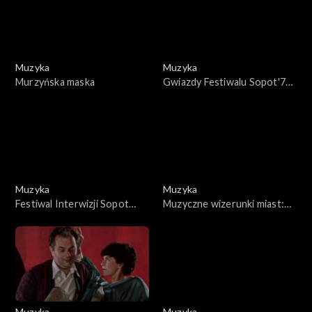
Muzyka
Muzyka
Murzyńska maska
Gwiazdy Festiwalu Sopot'76
- Weronika Fischer
Muzyka
Muzyka
Festiwal Interwizji Sopot
Muzyczne wizerunki miast:
1977
Wejherowo
Muzyka
Muzyka