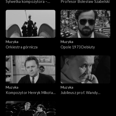
Sylwetka kompozytora –
Profesor Bolesław Szabelski
Wojciech Kilar
Muzyka
Muzyka
Orkiestra górnicza
Opole 1973 Debiuty
Muzyka
Muzyka
Kompozytor Henryk Mikołaj
Jubileusz prof. Wandy
Górecki
Chmielowskiej