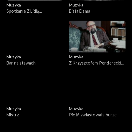
Muzyka
Muzyka
Spotkanie Z Lidią
Biała Dama
Korsakówną
Muzyka
Muzyka
Bar na stawach
Z Krzysztofem Pendereckim
w 50. rocznicę urodzin
Muzyka
Muzyka
Mistrz
Pieśń zwiastowała burze