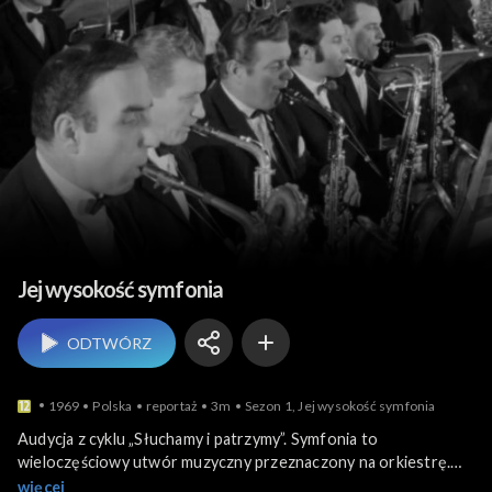
Muzyka
Jej wysokość symfonia
ODTWÓRZ
1969
Polska
reportaż
3m
Sezon 1, Jej wysokość symfonia
Audycja z cyklu „Słuchamy i patrzymy”. Symfonia to
wieloczęściowy utwór muzyczny przeznaczony na orkiestrę.
Symfonia jest to reprezentatywny gatunek muzyki
więcej