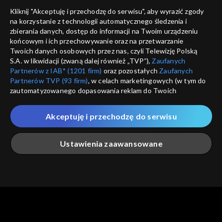
Nie pokazuj pon
dostępność
Kliknij "Akceptuję i przechodzę do serwisu", aby wyrazić zgody
na korzystanie z technologii automatycznego śledzenia i
informacje o dostawcy usług
ANULUJ
SP
zbierania danych, dostęp do informacji na Twoim urządzeniu
końcowym i ich przechowywanie oraz na przetwarzanie
Twoich danych osobowych przez nas, czyli Telewizję Polską
S.A. w likwidacji (zwaną dalej również „TVP”),
Zaufanych
Partnerów z IAB* (1201 firm)
oraz pozostałych
Zaufanych
Partnerów TVP (93 firm)
, w celach marketingowych (w tym do
zautomatyzowanego dopasowania reklam do Twoich
zainteresowań i mierzenia ich skuteczności) i pozostałych,
które wskazujemy poniżej, a także zgody na udostępnianie
Akceptuję i przechodzę do serwisu
przez nas identyfikatora PPID do Google.
Twoje dane osobowe zbierane podczas odwiedzania przez
Ustawienia zaawansowane
Ciebie naszych
poszczególnych serwisów
zwanych dalej
„Portalem”, w tym informacje zapisywane za pomocą
technologii takich jak: pliki cookie, sygnalizatory WWW lub
innych podobnych technologii umożliwiających świadczenie
Główna
Szukaj
Moja lista
Na żywo
Więcej
dopasowanych i bezpiecznych usług, personalizację treści
oraz reklam, udostępnianie funkcji mediów społecznościowych
oraz analizowanie ruchu w Internecie.
Twoje dane osobowe zbierane podczas odwiedzania przez