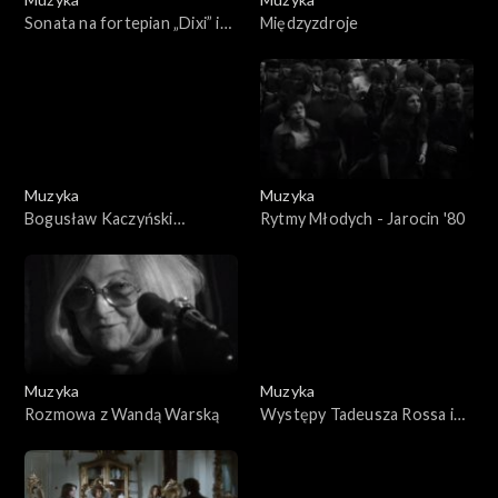
Sonata na fortepian „Dixi” i
Międzyzdroje
„Białe koty” opus 13 nr 17
Muzyka
Muzyka
Bogusław Kaczyński
Rytmy Młodych - Jarocin '80
prezentuje - Spotkanie z
Teresą Żylis-Garą
Muzyka
Muzyka
Rozmowa z Wandą Warską
Występy Tadeusza Rossa i
Ryszarda Markowskiego