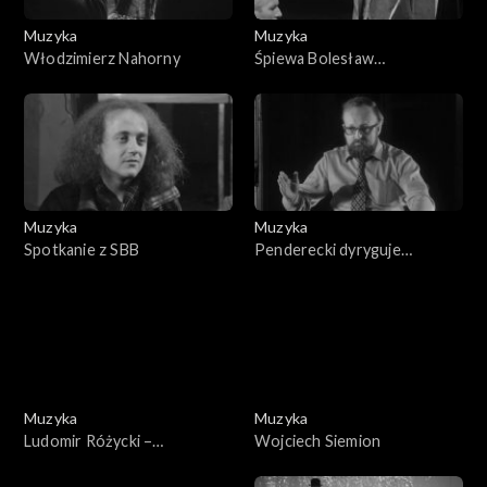
Muzyka
Muzyka
Włodzimierz Nahorny
Śpiewa Bolesław
Mierzejewski
Muzyka
Muzyka
Spotkanie z SBB
Penderecki dyryguje
Pendereckiego
Muzyka
Muzyka
Ludomir Różycki –
Wojciech Siemion
kompozytor