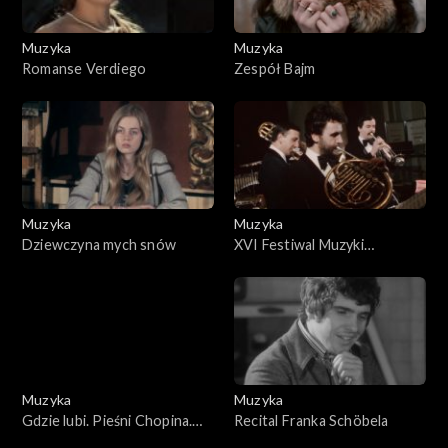
Muzyka
Muzyka
Romanse Verdiego
Zespół Bajm
Muzyka
Muzyka
Dziewczyna mych snów
XVI Festiwal Muzyki
Współczesnej
Muzyka
Muzyka
Gdzie lubi. Pieśni Chopina.
Recital Franka Schöbela
Śpiewa Danuta Paziukówna