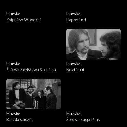
Muzyka
Muzyka
Zbigniew Wodecki
Happy End
Muzyka
Muzyka
Śpiewa Zdzisława Sośnicka
Novi i inni
Muzyka
Muzyka
Ballada śnieżna
Śpiewa Łucja Prus