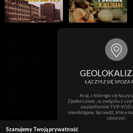
© 2026 Telewizja Polska S.A. w likwidacji
regulamin serwisu
cennik
GEOLOKALIZ
polityka prywatności
ŁĄCZYSZ SIĘ SPOZA 
moje zgody
Kraj, z którego się łączys
Zjednoczone , w związku z czy
pomoc
na platformie TVP VOD
nieodstępna. Sprawdź, które m
kontakt
obejrzeć.
voucher
Szanujemy Twoją prywatność