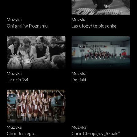
Muzyka
Muzyka
Oni grali w Poznaniu
Las ułożył tę piosenkę
Muzyka
Muzyka
Jarocin '84
Dęciaki
Muzyka
Muzyka
Chór Jerzego
Chór Chłopięcy „Szpaki”