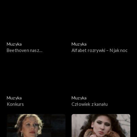
Kurczewskiego
Muzyka
Muzyka
Beethoven nasz
Alfabet rozrywki – N jak noc
współczesny
Muzyka
Muzyka
Konkurs
Człowiek z kanału