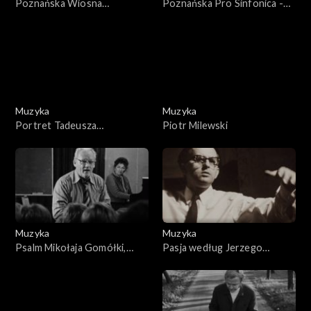
Poznańska Wiosna
Poznańska Pro Sinfonica -
Muzyczna
Szlachetne hobby
Muzyka
Muzyka
Portret Tadeusza
Piotr Milewski
Szeligowskiego
Muzyka
Muzyka
Psalm Mikołaja Gomółki,
Pasja według Jerzego
śpiewa Chór Stefana
Kurczewskiego
Stuligrosza