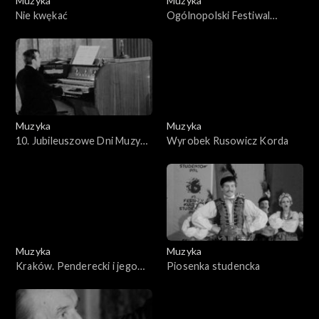
Muzyka
Muzyka
Nie kwękać
Ogólnopolski Festiwal
Piosenki Studenckiej
Muzyka
Muzyka
10. Jubileuszowe Dni Muzyki
Wyrobek Rusowicz Korda
Organowej
Muzyka
Muzyka
Kraków. Penderecki i jego
Piosenka studencka
muzyka