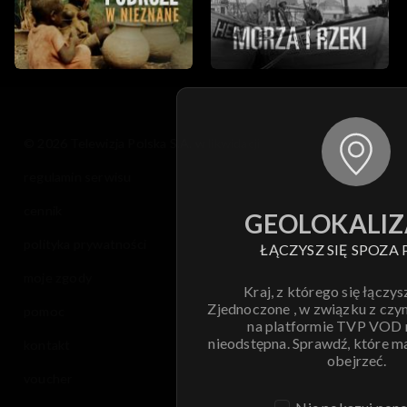
© 2026 Telewizja Polska S.A. w likwidacji
regulamin serwisu
cennik
GEOLOKALIZ
polityka prywatności
ŁĄCZYSZ SIĘ SPOZA 
moje zgody
Kraj, z którego się łączys
Zjednoczone , w związku z czy
pomoc
na platformie TVP VOD
nieodstępna. Sprawdź, które m
kontakt
obejrzeć.
voucher