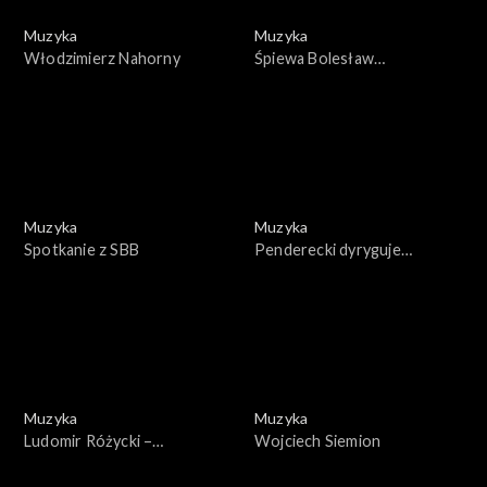
Muzyka
Muzyka
Włodzimierz Nahorny
Śpiewa Bolesław
Mierzejewski
Muzyka
Muzyka
Spotkanie z SBB
Penderecki dyryguje
Pendereckiego
Muzyka
Muzyka
Ludomir Różycki –
Wojciech Siemion
kompozytor