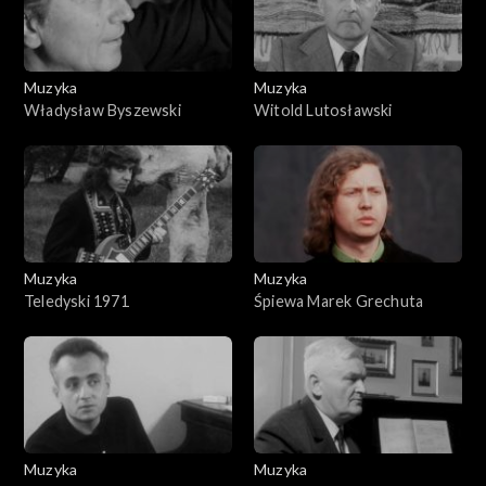
Muzyka
Muzyka
Władysław Byszewski
Witold Lutosławski
Muzyka
Muzyka
Teledyski 1971
Śpiewa Marek Grechuta
Muzyka
Muzyka