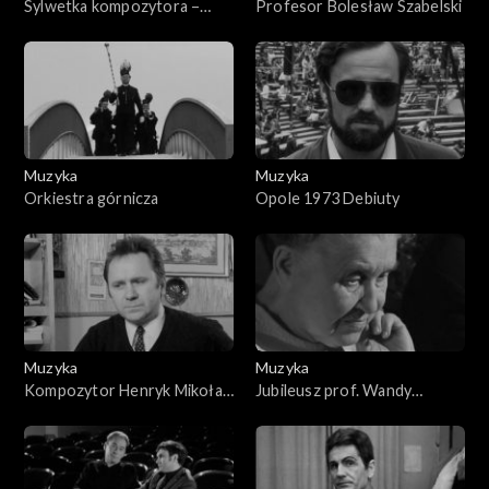
Sylwetka kompozytora –
Profesor Bolesław Szabelski
Wojciech Kilar
Muzyka
Muzyka
Orkiestra górnicza
Opole 1973 Debiuty
Muzyka
Muzyka
Kompozytor Henryk Mikołaj
Jubileusz prof. Wandy
Górecki
Chmielowskiej