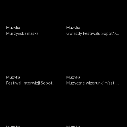
Muzyka
Muzyka
Murzyńska maska
Gwiazdy Festiwalu Sopot'76
- Weronika Fischer
Muzyka
Muzyka
Festiwal Interwizji Sopot
Muzyczne wizerunki miast:
1977
Wejherowo
Muzyka
Muzyka