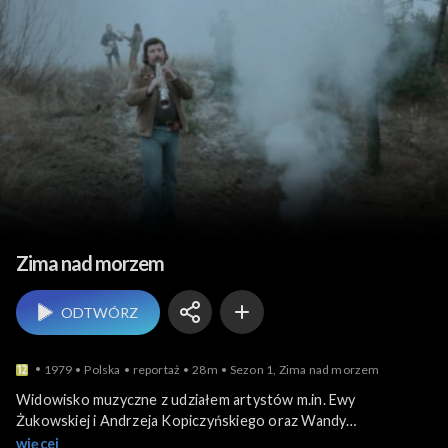
Muzyka
Zima nad morzem
ODTWÓRZ
1979
Polska
reportaż
28m
Sezon 1, Zima nad morzem
Widowisko muzyczne z udziałem artystów m.in. Ewy
Żukowskiej i Andrzeja Kopiczyńskiego oraz Wandy
Staroniewicz i zespołu Alibabki. Scenerią do wykonania
więcej