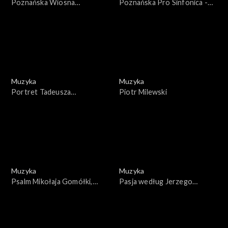
Poznańska Wiosna
Poznańska Pro Sinfonica -
Muzyczna
Szlachetne hobby
Muzyka
Muzyka
Portret Tadeusza
Piotr Milewski
Szeligowskiego
Muzyka
Muzyka
Psalm Mikołaja Gomółki,
Pasja według Jerzego
śpiewa Chór Stefana
Kurczewskiego
Stuligrosza