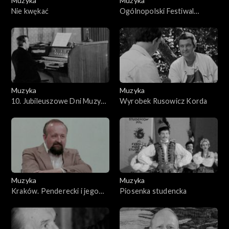
Muzyka
Muzyka
Nie kwękać
Ogólnopolski Festiwal
Piosenki Studenckiej
Muzyka
Muzyka
10. Jubileuszowe Dni Muzyki
Wyrobek Rusowicz Korda
Organowej
Muzyka
Muzyka
Kraków. Penderecki i jego
Piosenka studencka
muzyka