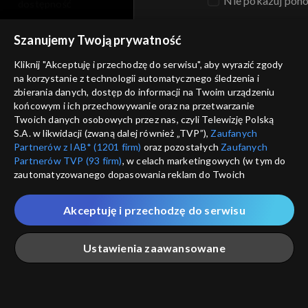
Nie pokazuj pon
dostępność
informacje o dostawcy usług
Szanujemy Twoją prywatność
ANULUJ
SP
Kliknij "Akceptuję i przechodzę do serwisu", aby wyrazić zgody
na korzystanie z technologii automatycznego śledzenia i
zbierania danych, dostęp do informacji na Twoim urządzeniu
końcowym i ich przechowywanie oraz na przetwarzanie
Twoich danych osobowych przez nas, czyli Telewizję Polską
S.A. w likwidacji (zwaną dalej również „TVP”),
Zaufanych
Partnerów z IAB* (1201 firm)
oraz pozostałych
Zaufanych
Partnerów TVP (93 firm)
, w celach marketingowych (w tym do
zautomatyzowanego dopasowania reklam do Twoich
zainteresowań i mierzenia ich skuteczności) i pozostałych,
które wskazujemy poniżej, a także zgody na udostępnianie
Akceptuję i przechodzę do serwisu
przez nas identyfikatora PPID do Google.
Twoje dane osobowe zbierane podczas odwiedzania przez
Ustawienia zaawansowane
Ciebie naszych
poszczególnych serwisów
zwanych dalej
„Portalem”, w tym informacje zapisywane za pomocą
technologii takich jak: pliki cookie, sygnalizatory WWW lub
innych podobnych technologii umożliwiających świadczenie
Główna
Szukaj
Moja lista
Na żywo
Więcej
dopasowanych i bezpiecznych usług, personalizację treści