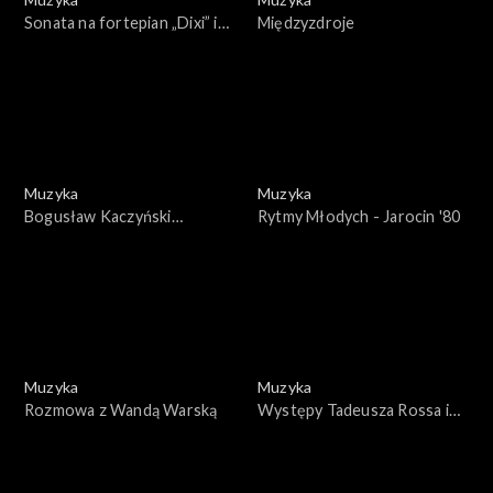
Sonata na fortepian „Dixi” i
Międzyzdroje
„Białe koty” opus 13 nr 17
Muzyka
Muzyka
Bogusław Kaczyński
Rytmy Młodych - Jarocin '80
prezentuje - Spotkanie z
Teresą Żylis-Garą
Muzyka
Muzyka
Rozmowa z Wandą Warską
Występy Tadeusza Rossa i
Ryszarda Markowskiego