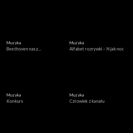
Kurczewskiego
Muzyka
Muzyka
Beethoven nasz
Alfabet rozrywki – N jak noc
współczesny
Muzyka
Muzyka
Konkurs
Człowiek z kanału