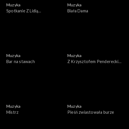
Muzyka
Muzyka
Spotkanie Z Lidią
Biała Dama
Korsakówną
Muzyka
Muzyka
Bar na stawach
Z Krzysztofem Pendereckim
w 50. rocznicę urodzin
Muzyka
Muzyka
Mistrz
Pieśń zwiastowała burze