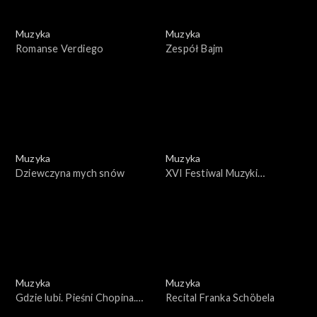
Muzyka
Muzyka
Romanse Verdiego
Zespół Bajm
Muzyka
Muzyka
Dziewczyna mych snów
XVI Festiwal Muzyki
Współczesnej
Muzyka
Muzyka
Gdzie lubi. Pieśni Chopina.
Recital Franka Schöbela
Śpiewa Danuta Paziukówna