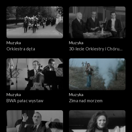
Muzyka
Muzyka
Orkiestra dęta
30-lecie Orkiestry i Chóru
PR i TV
Muzyka
Muzyka
BWA pałac wystaw
Zima nad morzem