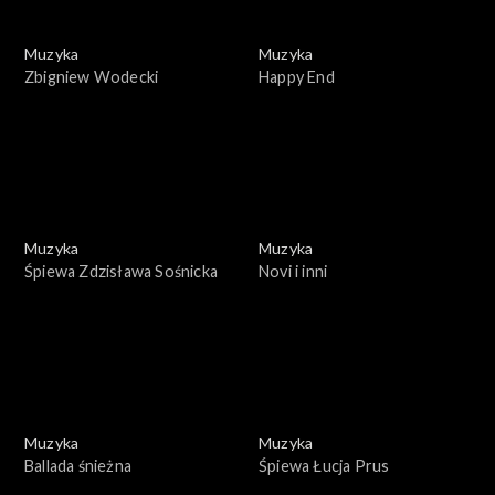
Muzyka
Muzyka
Zbigniew Wodecki
Happy End
Muzyka
Muzyka
Śpiewa Zdzisława Sośnicka
Novi i inni
Muzyka
Muzyka
Ballada śnieżna
Śpiewa Łucja Prus