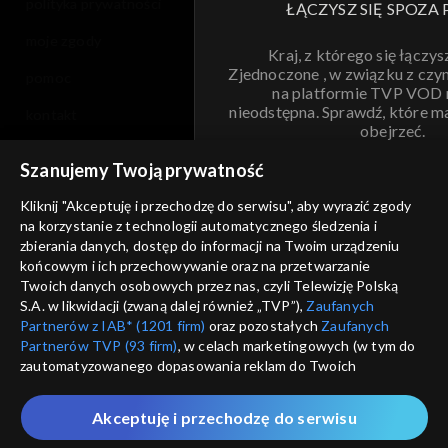
polityka prywatności
ŁĄCZYSZ SIĘ SPOZA 
moje zgody
Kraj, z którego się łączys
Zjednoczone , w związku z czy
pomoc
na platformie TVP VOD
nieodstępna. Sprawdź, które m
kontakt
obejrzeć.
voucher
Szanujemy Twoją prywatność
Nie pokazuj pon
dostępność
Kliknij "Akceptuję i przechodzę do serwisu", aby wyrazić zgody
informacje o dostawcy usług
na korzystanie z technologii automatycznego śledzenia i
ANULUJ
SP
zbierania danych, dostęp do informacji na Twoim urządzeniu
końcowym i ich przechowywanie oraz na przetwarzanie
Twoich danych osobowych przez nas, czyli Telewizję Polską
S.A. w likwidacji (zwaną dalej również „TVP”),
Zaufanych
Partnerów z IAB* (1201 firm)
oraz pozostałych
Zaufanych
Partnerów TVP (93 firm)
, w celach marketingowych (w tym do
zautomatyzowanego dopasowania reklam do Twoich
zainteresowań i mierzenia ich skuteczności) i pozostałych,
które wskazujemy poniżej, a także zgody na udostępnianie
Akceptuję i przechodzę do serwisu
przez nas identyfikatora PPID do Google.