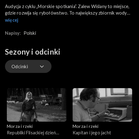
Audycja z cyklu „Morskie spotkania”. Zalew Wiślany to miejsce,
gdzie rozwija się rybołówstwo. To największy zbiornik wody
słodko - słonawej, a od kwietnia do stycznia trwa tu sezon
więcej
połowowy. Port w Tolkmicku to ważny port na Zalewie
Wiślanym, który powstał w latach 50. XX wieku. Stacjonują tu
Napisy:
Polski
dwie główne spółdzielnie zrzeszające rybaków i
przetwarzające ryby, złowione w Zalewie. Rybacy łowią
Sezony i odcinki
głównie sandacze, leszcze, węgorze, czasem inne ryby. W
reportażu pokazano pracę rybaków, połowy oraz koordynację
przetwórstwa rybnego w Polsce. Wypowiedzi rybaków o
Odcinki
wykonywanej przez nich pracy. Prezesi spółdzielni zwracają
uwagę na działania związane z rozwojem terenu i ochroną
Odcinki
środowiska.
Morza i rzeki
Morza i rzeki
Republiki Flisackiej dzień
Kapitan i jego jacht