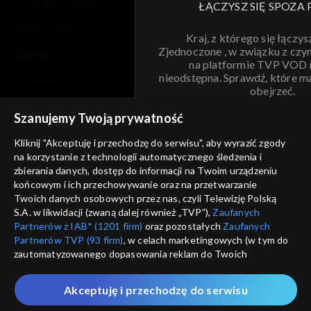
polityka prywatności
ŁĄCZYSZ SIĘ SPOZA 
moje zgody
Kraj, z którego się łączys
Zjednoczone , w związku z czy
pomoc
na platformie TVP VOD
nieodstępna. Sprawdź, które m
kontakt
obejrzeć.
voucher
Szanujemy Twoją prywatność
Nie pokazuj pon
dostępność
Kliknij "Akceptuję i przechodzę do serwisu", aby wyrazić zgody
informacje o dostawcy usług
na korzystanie z technologii automatycznego śledzenia i
ANULUJ
SP
zbierania danych, dostęp do informacji na Twoim urządzeniu
końcowym i ich przechowywanie oraz na przetwarzanie
Twoich danych osobowych przez nas, czyli Telewizję Polską
S.A. w likwidacji (zwaną dalej również „TVP”),
Zaufanych
Partnerów z IAB* (1201 firm)
oraz pozostałych
Zaufanych
Partnerów TVP (93 firm)
, w celach marketingowych (w tym do
zautomatyzowanego dopasowania reklam do Twoich
zainteresowań i mierzenia ich skuteczności) i pozostałych,
które wskazujemy poniżej, a także zgody na udostępnianie
Akceptuję i przechodzę do serwisu
przez nas identyfikatora PPID do Google.