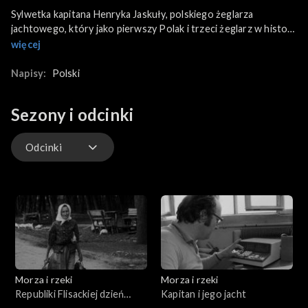
Sylwetka kapitana Henryka Jaskuły, polskiego żeglarza
jachtowego, który jako pierwszy Polak i trzeci żeglarz w historii
samotnie, bez zawijania do portów, okrążył Ziemię na jachcie
więcej
„Dar Przemyśla”. Historia jego samotnego rejsu dookoła świata,
począwszy od przygotowań, poprzez wypłynięcie w rejs i w
Napisy:
Polski
końcu uroczysty powrót. Wypowiedzi żeglarki, Teresy
Remiszewskiej oraz spotkanie z kapitanem Jaskułą i jego
Sezony i odcinki
rodziną.
Odcinki
Odcinki
Morza i rzeki
Morza i rzeki
Republiki Flisackiej dzień
Kapitan i jego jacht