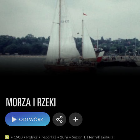
Morza i rzeki
ODTWÓRZ
1980
Polska
reportaż
20m
Sezon 1, Henryk Jaskuła