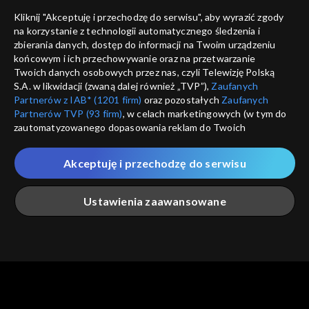
Nie pokazuj pon
dostępność
Kliknij "Akceptuję i przechodzę do serwisu", aby wyrazić zgody
na korzystanie z technologii automatycznego śledzenia i
informacje o dostawcy usług
ANULUJ
SP
zbierania danych, dostęp do informacji na Twoim urządzeniu
końcowym i ich przechowywanie oraz na przetwarzanie
Twoich danych osobowych przez nas, czyli Telewizję Polską
S.A. w likwidacji (zwaną dalej również „TVP”),
Zaufanych
Partnerów z IAB* (1201 firm)
oraz pozostałych
Zaufanych
Partnerów TVP (93 firm)
, w celach marketingowych (w tym do
zautomatyzowanego dopasowania reklam do Twoich
zainteresowań i mierzenia ich skuteczności) i pozostałych,
które wskazujemy poniżej, a także zgody na udostępnianie
Akceptuję i przechodzę do serwisu
przez nas identyfikatora PPID do Google.
Twoje dane osobowe zbierane podczas odwiedzania przez
Ustawienia zaawansowane
Ciebie naszych
poszczególnych serwisów
zwanych dalej
„Portalem”, w tym informacje zapisywane za pomocą
technologii takich jak: pliki cookie, sygnalizatory WWW lub
innych podobnych technologii umożliwiających świadczenie
Główna
Szukaj
Moja lista
Na żywo
Więcej
dopasowanych i bezpiecznych usług, personalizację treści
oraz reklam, udostępnianie funkcji mediów społecznościowych
oraz analizowanie ruchu w Internecie.
Twoje dane osobowe zbierane podczas odwiedzania przez