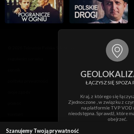
© 2026 Telewizja Polska S.A. w likwidacji
regulamin serwisu
cennik
GEOLOKALIZ
polityka prywatności
ŁĄCZYSZ SIĘ SPOZA 
moje zgody
Kraj, z którego się łączys
Zjednoczone , w związku z czy
pomoc
na platformie TVP VOD
nieodstępna. Sprawdź, które m
kontakt
obejrzeć.
voucher
Szanujemy Twoją prywatność