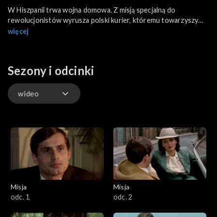
W Hiszpanii trwa wojna domowa. Z misją specjalną do
rewolucjonistów wyrusza polski kurier, któremu towarzyszy
agent Abwehry.
więcej
Sezony i odcinki
wideo
wideo
Misja
Misja
odc. 1
odc. 2