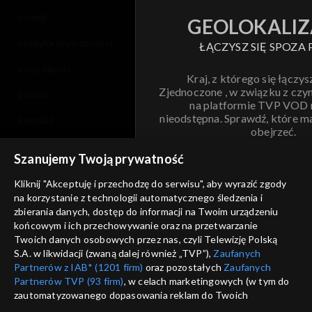
cennik
GEOLOKALIZ
polityka prywatności
ŁĄCZYSZ SIĘ SPOZA 
moje zgody
Kraj, z którego się łączys
Zjednoczone , w związku z czy
pomoc
na platformie TVP VOD
nieodstępna. Sprawdź, które m
kontakt
obejrzeć.
voucher
Szanujemy Twoją prywatność
Nie pokazuj pon
dostępność
Kliknij "Akceptuję i przechodzę do serwisu", aby wyrazić zgody
na korzystanie z technologii automatycznego śledzenia i
informacje o dostawcy usług
ANULUJ
SP
zbierania danych, dostęp do informacji na Twoim urządzeniu
końcowym i ich przechowywanie oraz na przetwarzanie
Twoich danych osobowych przez nas, czyli Telewizję Polską
S.A. w likwidacji (zwaną dalej również „TVP”),
Zaufanych
Partnerów z IAB* (1201 firm)
oraz pozostałych
Zaufanych
Partnerów TVP (93 firm)
, w celach marketingowych (w tym do
zautomatyzowanego dopasowania reklam do Twoich
zainteresowań i mierzenia ich skuteczności) i pozostałych,