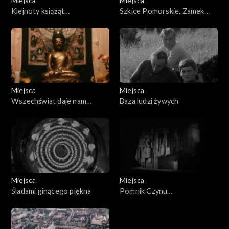
Miejsca
Miejsca
Klejnoty książąt
Szkice Pomorskie. Zamek
szczecińskich
książąt szczecińskich
Miejsca
Miejsca
Wszechświat daje nam
Baza ludzi żywych
wszystko
Miejsca
Miejsca
Śladami ginącego piękna
Pomnik Czynu
Rewolucyjnego symbol
Zwycięskiej Walki