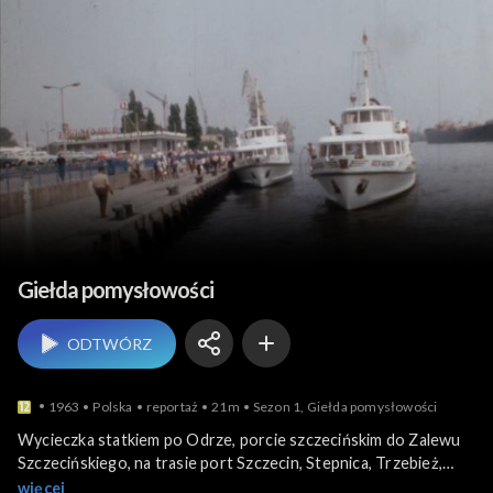
Miejsca
Giełda pomysłowości
ODTWÓRZ
1963
Polska
reportaż
21m
Sezon 1, Giełda pomysłowości
Wycieczka statkiem po Odrze, porcie szczecińskim do Zalewu
Szczecińskiego, na trasie port Szczecin, Stepnica, Trzebież,
jezioro Dąbie. Atrakcyjne ujęcia portu, statków oraz przyrody
więcej