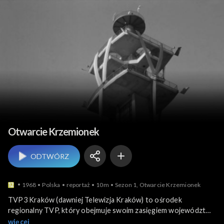
Miejsca
Otwarcie Krzemionek
ODTWÓRZ
1968
Polska
reportaż
10m
Sezon 1, Otwarcie Krzemionek
TVP3 Kraków (dawniej Telewizja Kraków) to ośrodek
regionalny TVP, który obejmuje swoim zasięgiem województwo
małopolskie z siedzibą główną w Krakowie oraz redakcjami
więcej