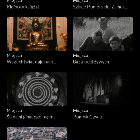
Miejsca
Miejsca
Klejnoty książąt
Szkice Pomorskie. Zamek
szczecińskich
książąt szczecińskich
Miejsca
Miejsca
Wszechświat daje nam
Baza ludzi żywych
wszystko
Miejsca
Miejsca
Śladami ginącego piękna
Pomnik Czynu
Rewolucyjnego symbol
Zwycięskiej Walki