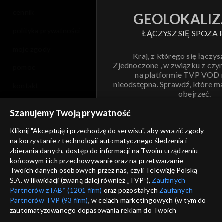
cennik
GEOLOKALIZ
polityka prywatności
ŁĄCZYSZ SIĘ SPOZA 
moje zgody
Kraj, z którego się łączys
Zjednoczone , w związku z czy
pomoc
na platformie TVP VOD
nieodstępna. Sprawdź, które m
kontakt
obejrzeć.
voucher
Szanujemy Twoją prywatność
Nie pokazuj pon
dostępność
Kliknij "Akceptuję i przechodzę do serwisu", aby wyrazić zgody
na korzystanie z technologii automatycznego śledzenia i
informacje o dostawcy usług
ANULUJ
SP
zbierania danych, dostęp do informacji na Twoim urządzeniu
końcowym i ich przechowywanie oraz na przetwarzanie
Twoich danych osobowych przez nas, czyli Telewizję Polską
S.A. w likwidacji (zwaną dalej również „TVP”),
Zaufanych
Partnerów z IAB* (1201 firm)
oraz pozostałych
Zaufanych
Partnerów TVP (93 firm)
, w celach marketingowych (w tym do
zautomatyzowanego dopasowania reklam do Twoich
zainteresowań i mierzenia ich skuteczności) i pozostałych,