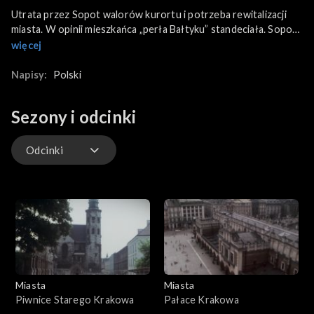
Utrata przez Sopot walorów kurortu i potrzeba rewitalizacji
miasta. W opinii mieszkańca „perła Bałtyku” standeciała. Sopot
jest zaniedbany, woda w Zatoce Gdańskiej brudna, a nadmorski
więcej
bulwar stracił dawny urok. Widać to zwłaszcza w okresie
letnim. Janusz Kowalski - architekt, autor projektu m.in.
Napisy:
Polski
Łazienek Północnych, mówi o nieprawidłowościach w
zagospodarowaniu przestrzennym pasa nadmorskiego. Adam
Sezony i odcinki
Smolana - rzeźbiarz, wskazuje na walory urbanistyczne Sopotu.
Jego opowieść o miłorzębie japońskim przy zabytkowej willi
Bergera koresponduje z niepokojącą tendencją do wycinania
Odcinki
drzew w mieście.
Odcinki
Miasta
Miasta
Piwnice Starego Krakowa
Pałace Krakowa