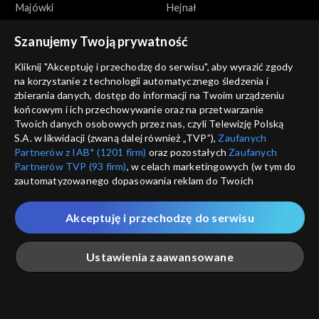
Majówki
Hejnał
Szanujemy Twoją prywatność
Kliknij "Akceptuję i przechodzę do serwisu", aby wyrazić zgody
na korzystanie z technologii automatycznego śledzenia i
zbierania danych, dostęp do informacji na Twoim urządzeniu
końcowym i ich przechowywanie oraz na przetwarzanie
Miasta
Miasta
Twoich danych osobowych przez nas, czyli Telewizję Polską
Arrasy i gobeliny
Miasto Kazimierz pod
S.A. w likwidacji (zwaną dalej również „TVP”),
Zaufanych
Krakowem
Partnerów z IAB* (1201 firm)
oraz pozostałych
Zaufanych
Partnerów TVP (93 firm)
, w celach marketingowych (w tym do
zautomatyzowanego dopasowania reklam do Twoich
zainteresowań i mierzenia ich skuteczności) i pozostałych,
które wskazujemy poniżej, a także zgody na udostępnianie
Akceptuję i przechodzę do serwisu
przez nas identyfikatora PPID do Google.
Miasta
Miasta
Twoje dane osobowe zbierane podczas odwiedzania przez
Ustawienia zaawansowane
Miasto na fundamencie z
Andrychów
Ciebie naszych
poszczególnych serwisów
zwanych dalej
węgla
„Portalem”, w tym informacje zapisywane za pomocą
technologii takich jak: pliki cookie, sygnalizatory WWW lub
innych podobnych technologii umożliwiających świadczenie
Główna
Szukaj
Moja lista
Na żywo
Więcej
dopasowanych i bezpiecznych usług, personalizację treści