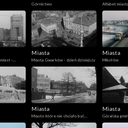
Górnictwo
Alfabet miast
Miasta
Miasta
miast -
Miasta Gwarków - dzień dzisiejszy
Mikołów
Miasta
Miasta
Miasto które nie chciało być
Góralska gmi
sypialnią