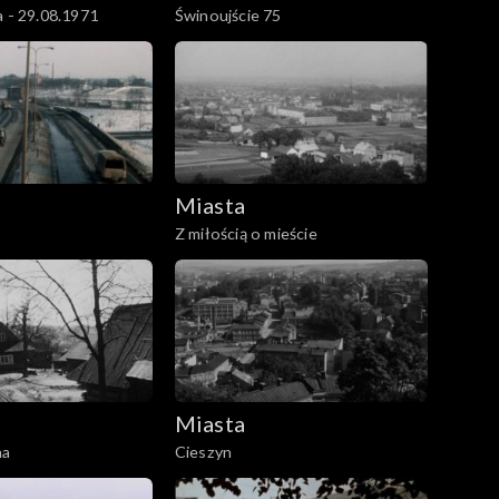
a - 29.08.1971
Świnoujście 75
Miasta
Z miłością o mieście
Miasta
na
Cieszyn