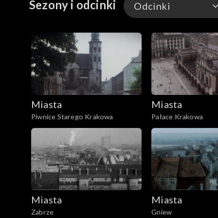
Sezony i odcinki
Odcinki
Odcinki
Miasta
Miasta
Piwnice Starego Krakowa
Pałace Krakowa
Miasta
Miasta
Zabrze
Gniew