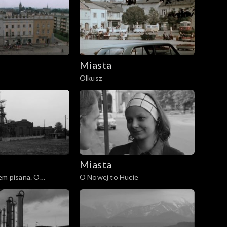
Miasta
Olkusz
Miasta
em pisana. O
O Nowej to Hucie
wo