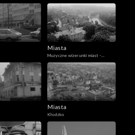
Miasta
Muzyczne wizerunki miast -
Cieszyn
Miasta
Kłodzko