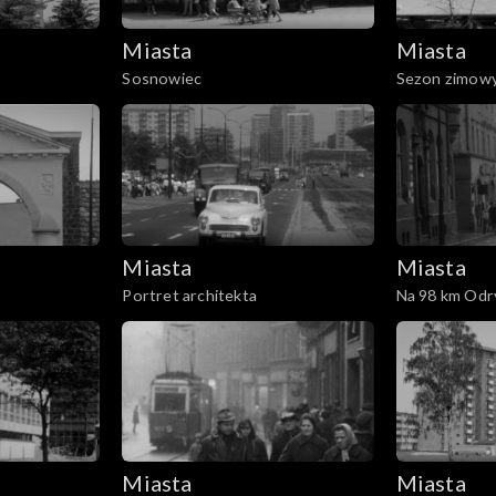
Miasta
Miasta
Sosnowiec
Sezon zimowy
Miasta
Miasta
Portret architekta
Na 98 km Odr
Miasta
Miasta