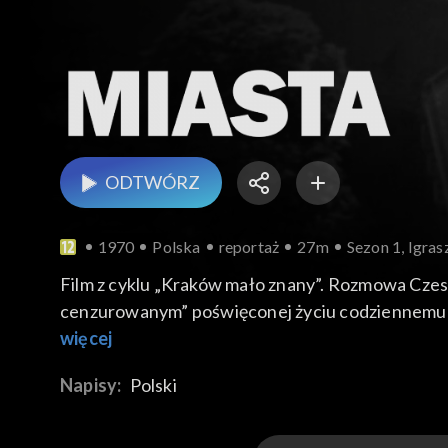
ODTWÓRZ
1970
Polska
reportaż
27m
Sezon 1, Igras
Film z cyklu „Kraków mało znany”. Rozmowa Czesł
cenzurowanym” poświęconej życiu codziennemu w 
tym, co kryje stary sekretarzyk babuni, zakamark
więcej
czasów z piosenki o niezabudkach, zbieranych p
Napisy:
Polski
fotografie z rodzinnego albumu pokazuje nam p
kąpielisko na Dębnikach. Wspomina teścia, Rober
nad zakładem introligatorskim.