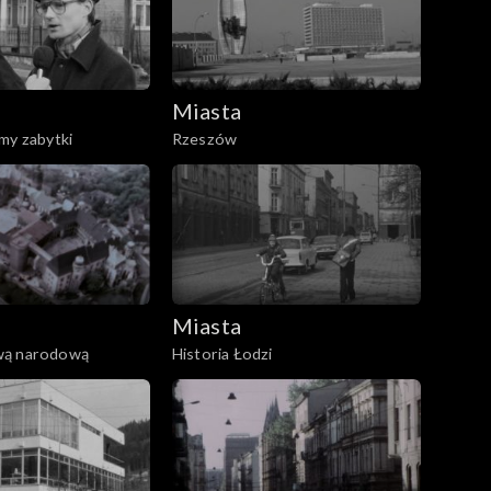
Miasta
my zabytki
Rzeszów
Miasta
wą narodową
Historia Łodzi