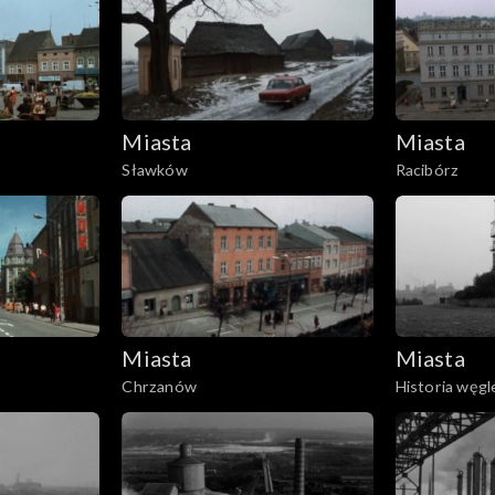
Miasta
Miasta
Sławków
Racibórz
Miasta
Miasta
Chrzanów
Historia węgl
górnicze pra