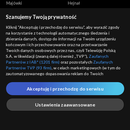
Majówki
Hejnał
Szanujemy Twoją prywatność
Kliknij "Akceptuję i przechodzę do serwisu", aby wyrazić zgody
na korzystanie z technologii automatycznego śledzenia i
zbierania danych, dostęp do informacji na Twoim urządzeniu
końcowym i ich przechowywanie oraz na przetwarzanie
Miasta
Miasta
Twoich danych osobowych przez nas, czyli Telewizję Polską
Arrasy i gobeliny
Miasto Kazimierz pod
S.A. w likwidacji (zwaną dalej również „TVP”),
Zaufanych
Krakowem
Partnerów z IAB* (1201 firm)
oraz pozostałych
Zaufanych
Partnerów TVP (93 firm)
, w celach marketingowych (w tym do
zautomatyzowanego dopasowania reklam do Twoich
zainteresowań i mierzenia ich skuteczności) i pozostałych,
które wskazujemy poniżej, a także zgody na udostępnianie
Akceptuję i przechodzę do serwisu
przez nas identyfikatora PPID do Google.
Miasta
Miasta
Twoje dane osobowe zbierane podczas odwiedzania przez
Ustawienia zaawansowane
Miasto na fundamencie z
Andrychów
Ciebie naszych
poszczególnych serwisów
zwanych dalej
węgla
„Portalem”, w tym informacje zapisywane za pomocą
technologii takich jak: pliki cookie, sygnalizatory WWW lub
innych podobnych technologii umożliwiających świadczenie
Główna
Szukaj
Moja lista
Na żywo
Więcej
dopasowanych i bezpiecznych usług, personalizację treści