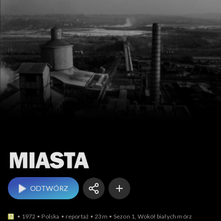
Miasta
ODTWÓRZ
1972
Polska
reportaż
23m
Sezon 1, Wokół białych mórz