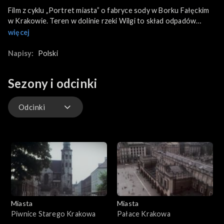
Film z cyklu „Portret miasta” o fabryce sody w Borku Fałęckim
w Krakowie. Teren w dolinie rzeki Wilgi to skład odpadów
poprodukcyjnych powstały na ponad siedemdziesięciu
więcej
hektarach, tzw. białe morza. Mieszkańcy okolicznych terenów
podnoszą kwestię związaną z uciążliwą działalnością zakładu dla
Napisy:
Polski
otaczającego środowiska. Zarząd zakładu jest świadomy
problemów i przedstawia koncepcję rozwiązań polegających na
Sezony i odcinki
wdrożeniu procesu utylizacji odpadów posodowych.
Zakładowe laboratorium opracowało, jako pierwsze w kraju,
technologię utylizacji odpadów. W wyniku tego procesu
Odcinki
powstaną produkty mające zastosowanie w rolnictwie i
przemyśle. Największym beneficjentem będzie środowisko
Odcinki
naturalne, między innymi rzeka Wisła.
Miasta
Miasta
Piwnice Starego Krakowa
Pałace Krakowa