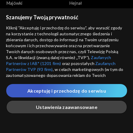
Majówki
Hejnał
Szanujemy Twoją prywatność
Kliknij "Akceptuję i przechodzę do serwisu", aby wyrazić zgody
na korzystanie z technologii automatycznego śledzenia i
zbierania danych, dostęp do informacji na Twoim urządzeniu
końcowym i ich przechowywanie oraz na przetwarzanie
Miasta
Miasta
Twoich danych osobowych przez nas, czyli Telewizję Polską
Arrasy i gobeliny
Miasto Kazimierz pod
S.A. w likwidacji (zwaną dalej również „TVP”),
Zaufanych
Krakowem
Partnerów z IAB* (1201 firm)
oraz pozostałych
Zaufanych
Partnerów TVP (93 firm)
, w celach marketingowych (w tym do
zautomatyzowanego dopasowania reklam do Twoich
zainteresowań i mierzenia ich skuteczności) i pozostałych,
które wskazujemy poniżej, a także zgody na udostępnianie
Akceptuję i przechodzę do serwisu
przez nas identyfikatora PPID do Google.
Miasta
Miasta
Twoje dane osobowe zbierane podczas odwiedzania przez
Ustawienia zaawansowane
Miasto na fundamencie z
Andrychów
Ciebie naszych
poszczególnych serwisów
zwanych dalej
węgla
„Portalem”, w tym informacje zapisywane za pomocą
technologii takich jak: pliki cookie, sygnalizatory WWW lub
innych podobnych technologii umożliwiających świadczenie
Główna
Szukaj
Moja lista
Na żywo
Więcej
dopasowanych i bezpiecznych usług, personalizację treści