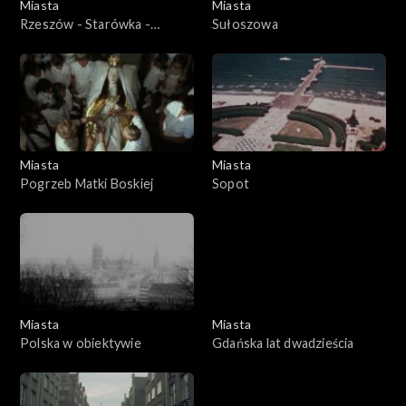
Miasta
Miasta
Rzeszów - Starówka -
Sułoszowa
wywiad z prezydentem
Rzeszowa
Miasta
Miasta
Pogrzeb Matki Boskiej
Sopot
Miasta
Miasta
Polska w obiektywie
Gdańska lat dwadzieścia