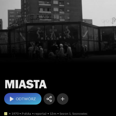
Miasta
ODTWÓRZ
1970
Polska
reportaż
13m
Sezon 1, Sosnowiec