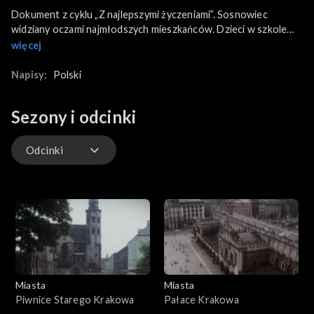
Dokument z cyklu „Z najlepszymi życzeniami”. Sosnowiec
widziany oczami najmłodszych mieszkańców. Dzieci w szkole
podstawowej opowiadają jak wygląda ich miasto, przedstawiają
więcej
swoje ulubione miejsca, mówią o zakładach pracy swych
rodziców. Okiem kamery możemy śledzić centrum miasta,
Napisy:
Polski
główne ulice, osiedla, park i wypoczywających ludzi, miejską
pływalnię. Obserwujemy ludzi spieszących się do pracy,
Sezony i odcinki
przechodniów tych którzy w codziennym trudzie
przekształcają Sosnowiec na jedno z dużych ośrodków
przemysłowych, w którym dynamicznie rozwija się górnictwo,
Odcinki
hutnictwo jak i budownictwo mieszkaniowe.
Odcinki
Miasta
Miasta
Piwnice Starego Krakowa
Pałace Krakowa