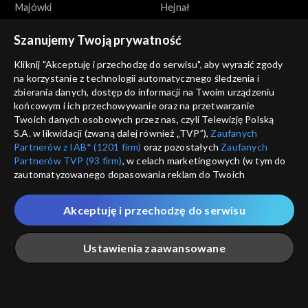
Majówki
Hejnał
Szanujemy Twoją prywatność
Kliknij "Akceptuję i przechodzę do serwisu", aby wyrazić zgody
na korzystanie z technologii automatycznego śledzenia i
zbierania danych, dostęp do informacji na Twoim urządzeniu
końcowym i ich przechowywanie oraz na przetwarzanie
Miasta
Miasta
Twoich danych osobowych przez nas, czyli Telewizję Polską
Arrasy i gobeliny
Miasto Kazimierz pod
S.A. w likwidacji (zwaną dalej również „TVP”),
Zaufanych
Krakowem
Partnerów z IAB* (1201 firm)
oraz pozostałych
Zaufanych
Partnerów TVP (93 firm)
, w celach marketingowych (w tym do
zautomatyzowanego dopasowania reklam do Twoich
zainteresowań i mierzenia ich skuteczności) i pozostałych,
które wskazujemy poniżej, a także zgody na udostępnianie
Akceptuję i przechodzę do serwisu
przez nas identyfikatora PPID do Google.
Miasta
Miasta
Twoje dane osobowe zbierane podczas odwiedzania przez
Ustawienia zaawansowane
Miasto na fundamencie z
Andrychów
Ciebie naszych
poszczególnych serwisów
zwanych dalej
węgla
„Portalem”, w tym informacje zapisywane za pomocą
technologii takich jak: pliki cookie, sygnalizatory WWW lub
innych podobnych technologii umożliwiających świadczenie
Główna
Szukaj
Moja lista
Na żywo
Więcej
dopasowanych i bezpiecznych usług, personalizację treści