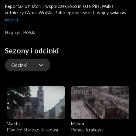
Reportaż o historii i współczesności miasta Piła. Walka
żołnierzy I Armii Wojska Polskiego w czasie II wojny światowej
w wyzwoleniu Piły oraz podczas fortyfikacji Wału
więcej
Pomorskiego. Muzeum Wyzwolenia Miasta Piły. Stolica
województwa, budowa osiedla, zdjęcia współczesne miasta.
Napisy:
Polski
Pomnik na cmentarzu w Siekierkach. Opowieść kombatanta o
jego udziale w walce o odzyskanie ziem zachodnich.
Sezony i odcinki
Współczesność Piły. Uroczyste pasowanie na oficerów
Ludowego Wojska Polskiego.
Odcinki
Odcinki
Miasta
Miasta
Piwnice Starego Krakowa
Pałace Krakowa