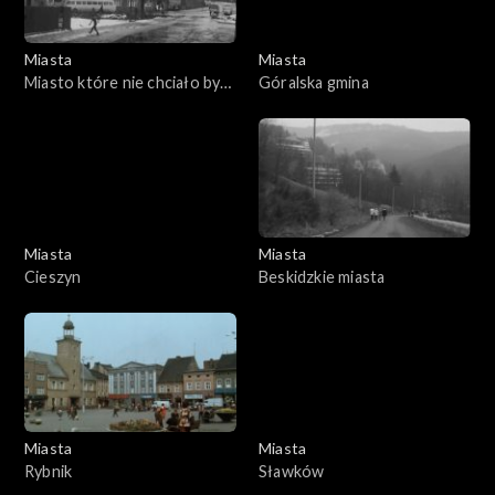
Miasta
Miasta
Miasto które nie chciało być
Góralska gmina
sypialnią
Miasta
Miasta
Cieszyn
Beskidzkie miasta
Miasta
Miasta
Rybnik
Sławków