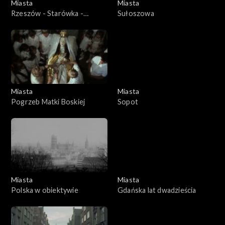
Miasta
Miasta
Rzeszów - Starówka -
Sułoszowa
wywiad z prezydentem
Rzeszowa
Miasta
Miasta
Pogrzeb Matki Boskiej
Sopot
Miasta
Miasta
Polska w obiektywie
Gdańska lat dwadzieścia