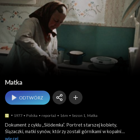
Ludzie i ich historie
Matka
ODTWÓRZ
1977
Polska
reportaż
16m
Sezon 1, Matka
Dokument z cyklu „Siódemka”. Portret starszej kobiety,
Ślązaczki, matki synów, którzy zostali górnikami w kopalni
„Powstańców Śląskich” w Radzionkowie. Obraz życia jej i męża
więcej