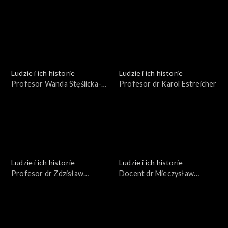
Kazimierz Porębski
Ludzie i ich historie
Ludzie i ich historie
Profesor Wanda Stęślicka-
Profesor dr Karol Estreicher
Mydlarska
Ludzie i ich historie
Ludzie i ich historie
Profesor dr Zdzisław
Docent dr Mieczysław
Bubnicki
Kucharski