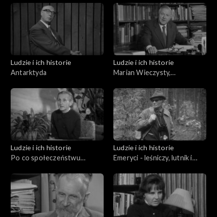
Ludzie i ich historie
Ludzie i ich historie
Antarktyda
Marian Wieczysty,
Mieczysław Klimaszewski,
Andrzej Bolewski Orest
Lenczyk
Ludzie i ich historie
Ludzie i ich historie
Po co społeczeństwu
Emeryci - leśniczy, lutnik i
emeryci?
miłośnik Przemyśla