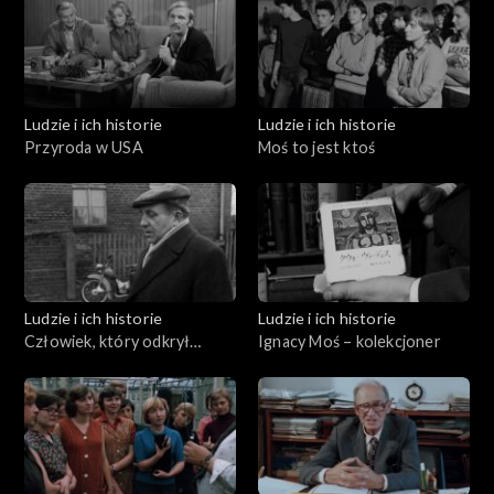
Ludzie i ich historie
Ludzie i ich historie
Przyroda w USA
Moś to jest ktoś
Ludzie i ich historie
Ludzie i ich historie
Człowiek, który odkrył
Ignacy Moś – kolekcjoner
Biskupin