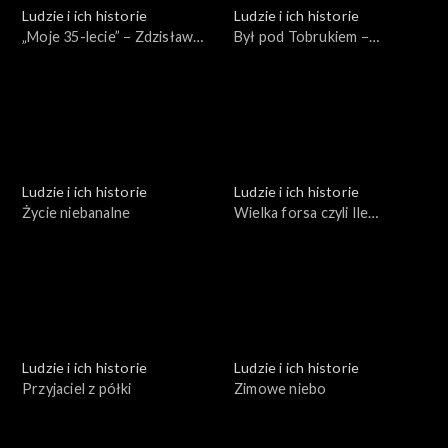
Ludzie i ich historie
Ludzie i ich historie
„Moje 35-lecie” − Zdzisław
Był pod Tobrukiem −
Domagalski
spotkanie z Bogumiłem
Andrzejewskim
Ludzie i ich historie
Ludzie i ich historie
Życie niebanalne
Wielka forsa czyli Ile
kosztują pieniądze
Ludzie i ich historie
Ludzie i ich historie
Przyjaciel z półki
Zimowe niebo