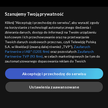
Szanujemy Twoją prywatność
Kliknij "Akceptuję i przechodzę do serwisu", aby wyrazić zgody
Ludzie i ich historie
Ludzie i ich historie
na korzystanie z technologii automatycznego śledzenia i
Gdy mowa polska znaczyła
Tajemnica willi „Bolko”
zbierania danych, dostęp do informacji na Twoim urządzeniu
przetrwanie
końcowym i ich przechowywanie oraz na przetwarzanie
Twoich danych osobowych przez nas, czyli Telewizję Polską
S.A. w likwidacji (zwaną dalej również „TVP”),
Zaufanych
Partnerów z IAB* (1201 firm)
oraz pozostałych
Zaufanych
Partnerów TVP (93 firm)
, w celach marketingowych (w tym do
zautomatyzowanego dopasowania reklam do Twoich
Ludzie i ich historie
Ludzie i ich historie
zainteresowań i mierzenia ich skuteczności) i pozostałych,
Pojanie
Przekazać potomnym
które wskazujemy poniżej, a także zgody na udostępnianie
Akceptuję i przechodzę do serwisu
przez nas identyfikatora PPID do Google.
Twoje dane osobowe zbierane podczas odwiedzania przez
Ustawienia zaawansowane
Ciebie naszych
poszczególnych serwisów
zwanych dalej
„Portalem”, w tym informacje zapisywane za pomocą
technologii takich jak: pliki cookie, sygnalizatory WWW lub
innych podobnych technologii umożliwiających świadczenie
Główna
Szukaj
Moja lista
Na żywo
Więcej
dopasowanych i bezpiecznych usług, personalizację treści
Ludzie i ich historie
Ludzie i ich historie