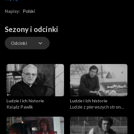
w jednym z familoków, przeplatany jest obrazami z życia jej
synów w czasie pracy w kopalni.
Napisy:
Polski
Sezony i odcinki
Odcinki
Odcinki
Ludzie i ich historie
Ludzie i ich historie
Ksiądz Pawlik
Ludzie z pierwszych stron
gazet (01.08.1975)