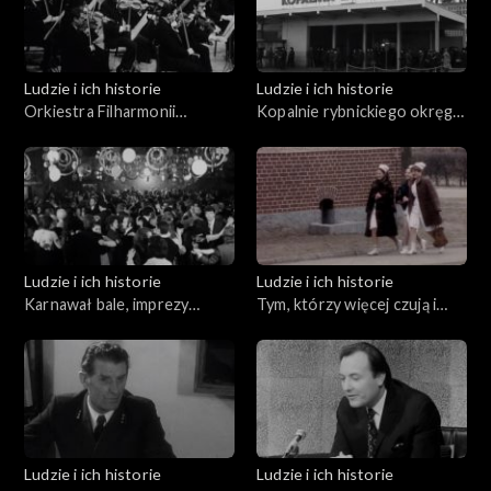
Ludzie i ich historie
Ludzie i ich historie
Orkiestra Filharmonii
Kopalnie rybnickiego okręgu
Rybnickiej
węglowego
Ludzie i ich historie
Ludzie i ich historie
Karnawał bale, imprezy
Tym, którzy więcej czują i
towarzyszące
inaczej rozmawiają
Ludzie i ich historie
Ludzie i ich historie