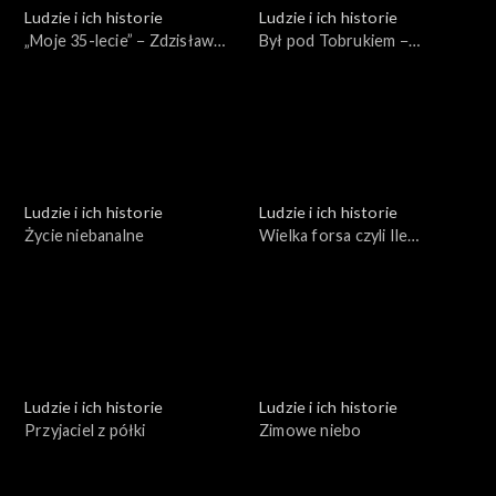
Ludzie i ich historie
Ludzie i ich historie
„Moje 35-lecie” − Zdzisław
Był pod Tobrukiem −
Domagalski
spotkanie z Bogumiłem
Andrzejewskim
Ludzie i ich historie
Ludzie i ich historie
Życie niebanalne
Wielka forsa czyli Ile
kosztują pieniądze
Ludzie i ich historie
Ludzie i ich historie
Przyjaciel z półki
Zimowe niebo