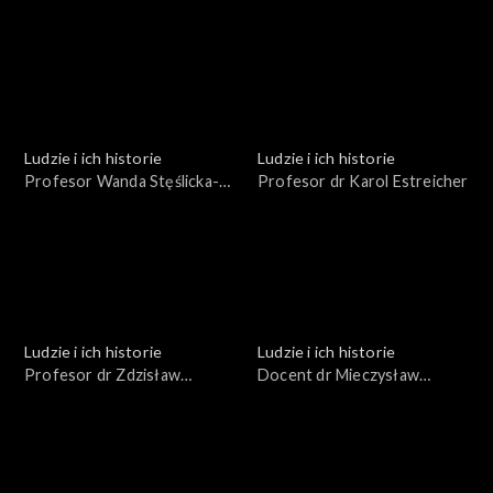
Kazimierz Porębski
Ludzie i ich historie
Ludzie i ich historie
Profesor Wanda Stęślicka-
Profesor dr Karol Estreicher
Mydlarska
Ludzie i ich historie
Ludzie i ich historie
Profesor dr Zdzisław
Docent dr Mieczysław
Bubnicki
Kucharski