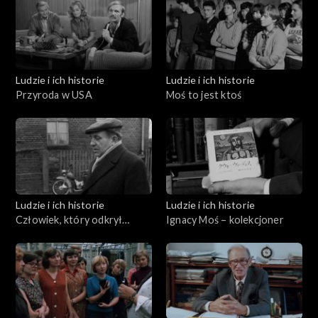
Ludzie i ich historie
Ludzie i ich historie
Przyroda w USA
Moś to jest ktoś
Ludzie i ich historie
Ludzie i ich historie
Człowiek, który odkrył
Ignacy Moś – kolekcjoner
Biskupin