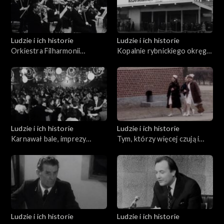
Ludzie i ich historie
Ludzie i ich historie
Orkiestra Filharmonii
Kopalnie rybnickiego okręgu
Rybnickiej
węglowego
Ludzie i ich historie
Ludzie i ich historie
Karnawał bale, imprezy
Tym, którzy więcej czują i
towarzyszące
inaczej rozmawiają
Ludzie i ich historie
Ludzie i ich historie