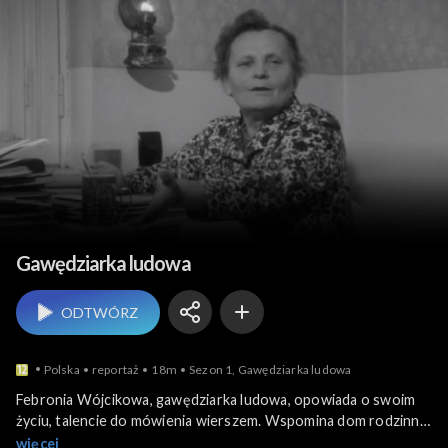
Ludzie i ich historie
Gawędziarka ludowa
ODTWÓRZ
Polska
reportaż
18m
Sezon 1, Gawędziarka ludowa
Febronia Wójcikowa, gawędziarka ludowa, opowiada o swoim
życiu, talencie do mówienia wierszem. Wspomina dom rodzinny,
przybliża początki swojej twórczości, tworzeniu humoresek..
więcej