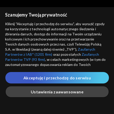
Szanujemy Twoją prywatność
Kliknij "Akceptuję i przechodzę do serwisu", aby wyrazić zgody
Ludzie i ich historie
Ludzie i ich historie
na korzystanie z technologii automatycznego śledzenia i
Gdy mowa polska znaczyła
Tajemnica willi „Bolko”
zbierania danych, dostęp do informacji na Twoim urządzeniu
przetrwanie
końcowym i ich przechowywanie oraz na przetwarzanie
Twoich danych osobowych przez nas, czyli Telewizję Polską
S.A. w likwidacji (zwaną dalej również „TVP”),
Zaufanych
Partnerów z IAB* (1201 firm)
oraz pozostałych
Zaufanych
Partnerów TVP (93 firm)
, w celach marketingowych (w tym do
zautomatyzowanego dopasowania reklam do Twoich
Ludzie i ich historie
Ludzie i ich historie
zainteresowań i mierzenia ich skuteczności) i pozostałych,
Pojanie
Przekazać potomnym
które wskazujemy poniżej, a także zgody na udostępnianie
Akceptuję i przechodzę do serwisu
przez nas identyfikatora PPID do Google.
Twoje dane osobowe zbierane podczas odwiedzania przez
Ustawienia zaawansowane
Ciebie naszych
poszczególnych serwisów
zwanych dalej
„Portalem”, w tym informacje zapisywane za pomocą
technologii takich jak: pliki cookie, sygnalizatory WWW lub
innych podobnych technologii umożliwiających świadczenie
Główna
Szukaj
Moja lista
Na żywo
Więcej
dopasowanych i bezpiecznych usług, personalizację treści
Ludzie i ich historie
Ludzie i ich historie