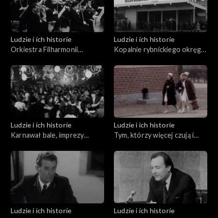
Ludzie i ich historie
Ludzie i ich historie
Orkiestra Filharmonii
Kopalnie rybnickiego okręgu
Rybnickiej
węglowego
Ludzie i ich historie
Ludzie i ich historie
Karnawał bale, imprezy
Tym, którzy więcej czują i
towarzyszące
inaczej rozmawiają
Ludzie i ich historie
Ludzie i ich historie