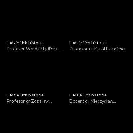
Kazimierz Porębski
Ludzie i ich historie
Ludzie i ich historie
Profesor Wanda Stęślicka-
Profesor dr Karol Estreicher
Mydlarska
Ludzie i ich historie
Ludzie i ich historie
Profesor dr Zdzisław
Docent dr Mieczysław
Bubnicki
Kucharski