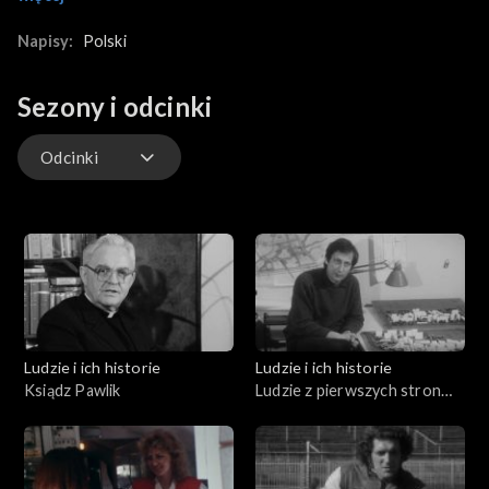
Biblioteki Jagiellońskiej. Spotkanie z Heleną Karpińską z
Cieszyna, która stara się wskrzesić sztukę introligatorstwa.
Napisy:
Polski
Doskonali ją od 40 lat. Pani Hanna jest cenioną introligatorką,
jej rękom powierzane są najwspanialsze dzieła. Prezentacja
Sezony i odcinki
okładek jej autorstwa, praca nad oprawą książki.
Odcinki
Odcinki
Ludzie i ich historie
Ludzie i ich historie
Ksiądz Pawlik
Ludzie z pierwszych stron
gazet (01.08.1975)