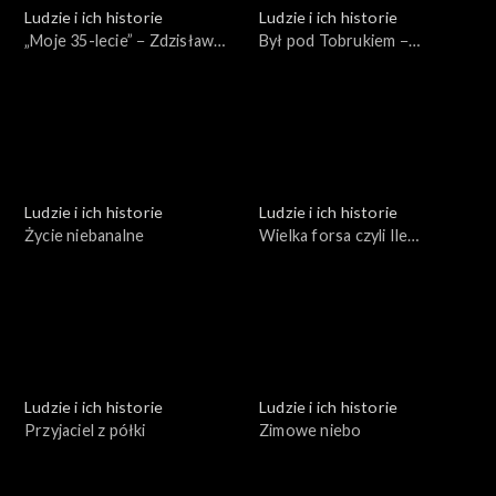
Ludzie i ich historie
Ludzie i ich historie
„Moje 35-lecie” − Zdzisław
Był pod Tobrukiem −
Domagalski
spotkanie z Bogumiłem
Andrzejewskim
Ludzie i ich historie
Ludzie i ich historie
Życie niebanalne
Wielka forsa czyli Ile
kosztują pieniądze
Ludzie i ich historie
Ludzie i ich historie
Przyjaciel z półki
Zimowe niebo