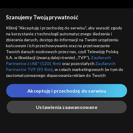
Szanujemy Twoją prywatność
Kliknij "Akceptuję i przechodzę do serwisu", aby wyrazić zgody
Ludzie i ich historie
Ludzie i ich historie
na korzystanie z technologii automatycznego śledzenia i
Gdy mowa polska znaczyła
Tajemnica willi „Bolko”
zbierania danych, dostęp do informacji na Twoim urządzeniu
przetrwanie
końcowym i ich przechowywanie oraz na przetwarzanie
Twoich danych osobowych przez nas, czyli Telewizję Polską
S.A. w likwidacji (zwaną dalej również „TVP”),
Zaufanych
Partnerów z IAB* (1201 firm)
oraz pozostałych
Zaufanych
Partnerów TVP (93 firm)
, w celach marketingowych (w tym do
zautomatyzowanego dopasowania reklam do Twoich
Ludzie i ich historie
Ludzie i ich historie
zainteresowań i mierzenia ich skuteczności) i pozostałych,
Pojanie
Przekazać potomnym
które wskazujemy poniżej, a także zgody na udostępnianie
Akceptuję i przechodzę do serwisu
przez nas identyfikatora PPID do Google.
Twoje dane osobowe zbierane podczas odwiedzania przez
Ustawienia zaawansowane
Ciebie naszych
poszczególnych serwisów
zwanych dalej
„Portalem”, w tym informacje zapisywane za pomocą
technologii takich jak: pliki cookie, sygnalizatory WWW lub
innych podobnych technologii umożliwiających świadczenie
Główna
Szukaj
Moja lista
Na żywo
Więcej
dopasowanych i bezpiecznych usług, personalizację treści
Ludzie i ich historie
Ludzie i ich historie