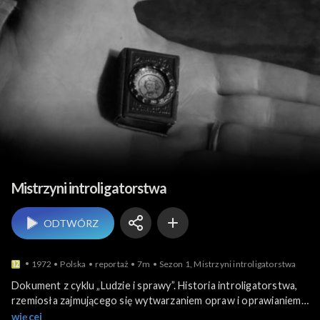
Ludzie i ich historie
Mistrzyni introligatorstwa
ODTWÓRZ
1972
Polska
reportaż
7m
Sezon 1, Mistrzyni introligatorstwa
Dokument z cyklu „Ludzie i sprawy”. Historia introligatorstwa,
rzemiosła zajmującego się wytwarzaniem opraw i oprawianiem
druków, ilustrowana zbiorami najcenniejszych starodruków
więcej