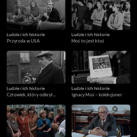
Ludzie i ich historie
Ludzie i ich historie
Przyroda w USA
Moś to jest ktoś
Ludzie i ich historie
Ludzie i ich historie
Człowiek, który odkrył
Ignacy Moś – kolekcjoner
Biskupin