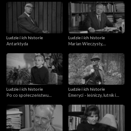
Ludzie i ich historie
Ludzie i ich historie
Antarktyda
Marian Wieczysty,
Mieczysław Klimaszewski,
Andrzej Bolewski Orest
Lenczyk
Ludzie i ich historie
Ludzie i ich historie
Po co społeczeństwu
Emeryci - leśniczy, lutnik i
emeryci?
miłośnik Przemyśla