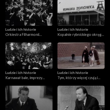
Ludzie i ich historie
Ludzie i ich historie
Orkiestra Filharmonii
Kopalnie rybnickiego okręgu
Rybnickiej
węglowego
Ludzie i ich historie
Ludzie i ich historie
Karnawał bale, imprezy
Tym, którzy więcej czują i
towarzyszące
inaczej rozmawiają