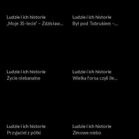
Ludzie i ich historie
Ludzie i ich historie
„Moje 35-lecie” − Zdzisław
Był pod Tobrukiem −
Domagalski
spotkanie z Bogumiłem
Andrzejewskim
Ludzie i ich historie
Ludzie i ich historie
Życie niebanalne
Wielka forsa czyli Ile
kosztują pieniądze
Ludzie i ich historie
Ludzie i ich historie
Przyjaciel z półki
Zimowe niebo