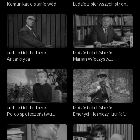
Komunikat o stanie wód
Ludzie z pierwszych stron
gazet (10.04.1976)
Ludzie i ich historie
Ludzie i ich historie
Antarktyda
Marian Wieczysty,
Mieczysław Klimaszewski,
Andrzej Bolewski Orest
Lenczyk
Ludzie i ich historie
Ludzie i ich historie
Po co społeczeństwu
Emeryci - leśniczy, lutnik i
emeryci?
miłośnik Przemyśla