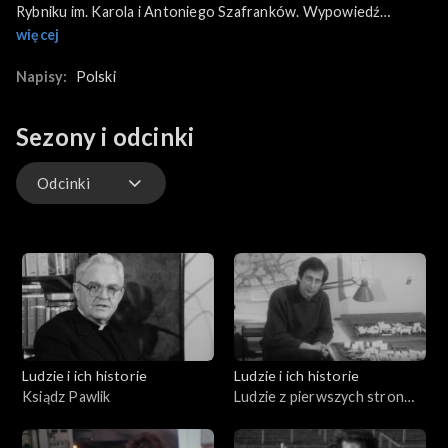
Rybniku im. Karola i Antoniego Szafranków. Wypowiedź
profesora Antoniego Szafranka na temat wielu talentów
więcej
pochodzących z tej właśnie szkoły, m.in. Piotra Palecznego, Lidii
Grychtołówny, Henryka Mikołaja Góreckiego. Fragment lekcji
Napisy:
Polski
gry na fortepianie oraz koncert skrzypcowy wykonywany przez
uczniów.
Sezony i odcinki
Odcinki
Odcinki
Ludzie i ich historie
Ludzie i ich historie
Ksiądz Pawlik
Ludzie z pierwszych stron
gazet (01.08.1975)