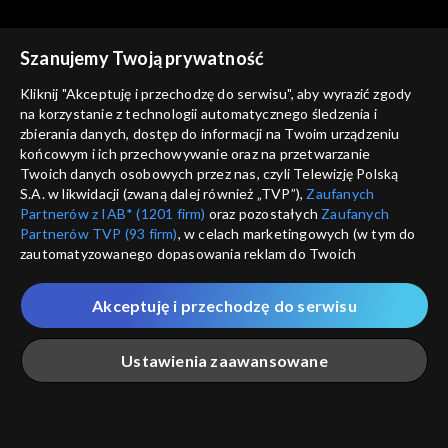
Szanujemy Twoją prywatność
Kliknij "Akceptuję i przechodzę do serwisu", aby wyrazić zgody
na korzystanie z technologii automatycznego śledzenia i
zbierania danych, dostęp do informacji na Twoim urządzeniu
Ludzie i ich historie
Ludzie i ich historie
końcowym i ich przechowywanie oraz na przetwarzanie
Gdy mowa polska znaczyła
Tajemnica willi „Bolko”
Twoich danych osobowych przez nas, czyli Telewizję Polską
przetrwanie
S.A. w likwidacji (zwaną dalej również „TVP”),
Zaufanych
Partnerów z IAB* (1201 firm)
oraz pozostałych
Zaufanych
Partnerów TVP (93 firm)
, w celach marketingowych (w tym do
zautomatyzowanego dopasowania reklam do Twoich
zainteresowań i mierzenia ich skuteczności) i pozostałych,
które wskazujemy poniżej, a także zgody na udostępnianie
Akceptuję i przechodzę do serwisu
Ludzie i ich historie
Ludzie i ich historie
przez nas identyfikatora PPID do Google.
Pojanie
Przekazać potomnym
Twoje dane osobowe zbierane podczas odwiedzania przez
Ustawienia zaawansowane
Ciebie naszych
poszczególnych serwisów
zwanych dalej
„Portalem”, w tym informacje zapisywane za pomocą
technologii takich jak: pliki cookie, sygnalizatory WWW lub
innych podobnych technologii umożliwiających świadczenie
Główna
Szukaj
Moja lista
Na żywo
Więcej
dopasowanych i bezpiecznych usług, personalizację treści