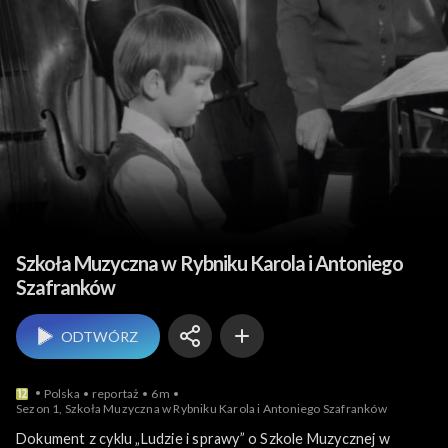
Ludzie i ich historie
Szkoła Muzyczna w Rybniku Karola i Antoniego
Szafranków
ODTWÓRZ
Polska
reportaż
6m
Sezon 1, Szkoła Muzyczna w Rybniku Karola i Antoniego Szafranków
Dokument z cyklu „Ludzie i sprawy” o Szkole Muzycznej w