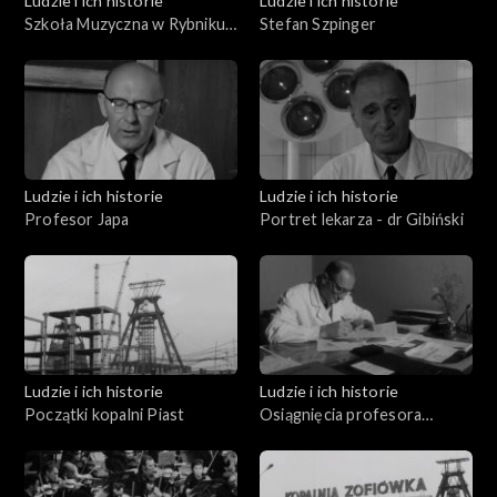
Ludzie i ich historie
Ludzie i ich historie
Szkoła Muzyczna w Rybniku
Stefan Szpinger
Karola i Antoniego
Szafranków
Ludzie i ich historie
Ludzie i ich historie
Profesor Japa
Portret lekarza - dr Gibiński
Ludzie i ich historie
Ludzie i ich historie
Początki kopalni Piast
Osiągnięcia profesora
Gibińskiego