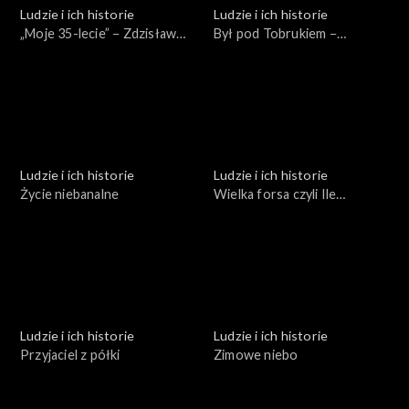
Ludzie i ich historie
Ludzie i ich historie
„Moje 35-lecie” − Zdzisław
Był pod Tobrukiem −
Domagalski
spotkanie z Bogumiłem
Andrzejewskim
Ludzie i ich historie
Ludzie i ich historie
Życie niebanalne
Wielka forsa czyli Ile
kosztują pieniądze
Ludzie i ich historie
Ludzie i ich historie
Przyjaciel z półki
Zimowe niebo