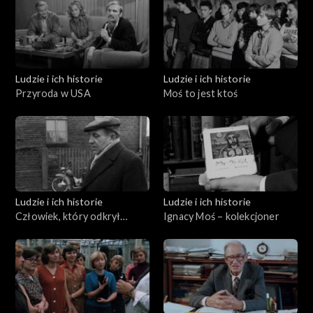
Ludzie i ich historie
Ludzie i ich historie
Przyroda w USA
Moś to jest ktoś
Ludzie i ich historie
Ludzie i ich historie
Człowiek, który odkrył
Ignacy Moś – kolekcjoner
Biskupin