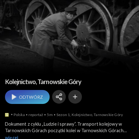
Ludzie i ich historie
Kolejnictwo, Tarnowskie Góry
ODTWÓRZ
Polska
reportaż
5m
Sezon 1, Kolejnictwo, Tarnowskie Góry
Dokument z cyklu „Ludzie i sprawy”. Transport kolejowy w
Tarnowskich Górach początki kolei w Tarnowskich Górach
sięgają 1847 roku, natomiast Tarnogórski węzeł kolejowy jest
więcej