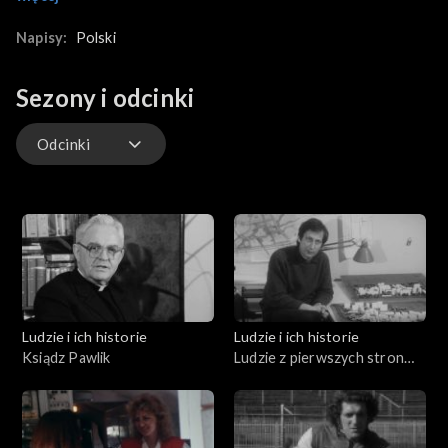
największą stacją rozrządową w Polsce W Tarnowskich Górach
trudno znaleźć kogoś, kto nie miałby choć jednego kolejarza w
Napisy:
Polski
rodzinie. Tutejszy węzeł kolejowy ma 8, 5 km długości i
codziennie przyjmuje około 271 pociągów.
Sezony i odcinki
Odcinki
Odcinki
Ludzie i ich historie
Ludzie i ich historie
Ksiądz Pawlik
Ludzie z pierwszych stron
gazet (01.08.1975)