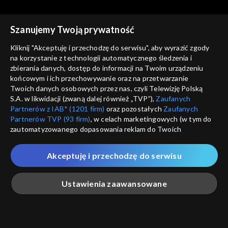
Szanujemy Twoją prywatność
Kliknij "Akceptuję i przechodzę do serwisu", aby wyrazić zgody
Ludzie i ich historie
Ludzie i ich historie
na korzystanie z technologii automatycznego śledzenia i
Gdy mowa polska znaczyła
Tajemnica willi „Bolko”
zbierania danych, dostęp do informacji na Twoim urządzeniu
przetrwanie
końcowym i ich przechowywanie oraz na przetwarzanie
Twoich danych osobowych przez nas, czyli Telewizję Polską
S.A. w likwidacji (zwaną dalej również „TVP”),
Zaufanych
Partnerów z IAB* (1201 firm)
oraz pozostałych
Zaufanych
Partnerów TVP (93 firm)
, w celach marketingowych (w tym do
zautomatyzowanego dopasowania reklam do Twoich
Ludzie i ich historie
Ludzie i ich historie
zainteresowań i mierzenia ich skuteczności) i pozostałych,
Pojanie
Przekazać potomnym
które wskazujemy poniżej, a także zgody na udostępnianie
Akceptuję i przechodzę do serwisu
przez nas identyfikatora PPID do Google.
Twoje dane osobowe zbierane podczas odwiedzania przez
Ustawienia zaawansowane
Ciebie naszych
poszczególnych serwisów
zwanych dalej
„Portalem”, w tym informacje zapisywane za pomocą
technologii takich jak: pliki cookie, sygnalizatory WWW lub
innych podobnych technologii umożliwiających świadczenie
Główna
Szukaj
Moja lista
Na żywo
Więcej
dopasowanych i bezpiecznych usług, personalizację treści
Ludzie i ich historie
Ludzie i ich historie