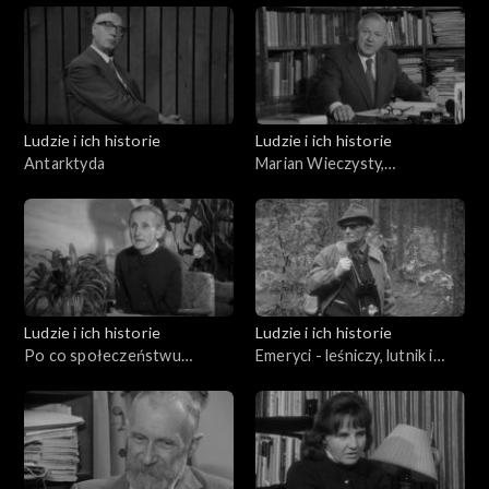
Ludzie i ich historie
Ludzie i ich historie
Antarktyda
Marian Wieczysty,
Mieczysław Klimaszewski,
Andrzej Bolewski Orest
Lenczyk
Ludzie i ich historie
Ludzie i ich historie
Po co społeczeństwu
Emeryci - leśniczy, lutnik i
emeryci?
miłośnik Przemyśla