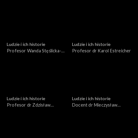
Kazimierz Porębski
Ludzie i ich historie
Ludzie i ich historie
Profesor Wanda Stęślicka-
Profesor dr Karol Estreicher
Mydlarska
Ludzie i ich historie
Ludzie i ich historie
Profesor dr Zdzisław
Docent dr Mieczysław
Bubnicki
Kucharski