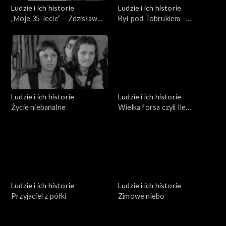
Ludzie i ich historie
Ludzie i ich historie
„Moje 35-lecie” − Zdzisław
Był pod Tobrukiem −
Domagalski
spotkanie z Bogumiłem
Andrzejewskim
Ludzie i ich historie
Ludzie i ich historie
Życie niebanalne
Wielka forsa czyli Ile
kosztują pieniądze
Ludzie i ich historie
Ludzie i ich historie
Przyjaciel z półki
Zimowe niebo