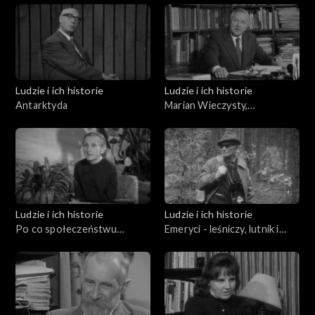
Ludzie i ich historie
Ludzie i ich historie
Antarktyda
Marian Wieczysty,
Mieczysław Klimaszewski,
Andrzej Bolewski Orest
Lenczyk
Ludzie i ich historie
Ludzie i ich historie
Po co społeczeństwu
Emeryci - leśniczy, lutnik i
emeryci?
miłośnik Przemyśla