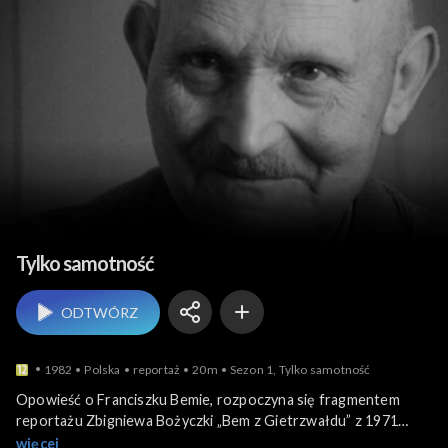
Ludzie i ich historie
Tylko samotność
ODTWÓRZ
1982
Polska
reportaż
20m
Sezon 1, Tylko samotność
Opowieść o Franciszku Bemie, rozpoczyna się fragmentem
reportażu Zbigniewa Bożyczki „Bem z Gietrzwałdu” z 1971
roku. Ciąg dalszy opowieści o człowieku, który całe życie
więcej