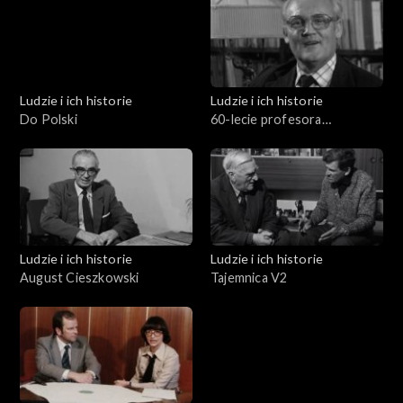
Ludzie i ich historie
Ludzie i ich historie
Do Polski
60-lecie profesora
Stuligrosza
Ludzie i ich historie
Ludzie i ich historie
August Cieszkowski
Tajemnica V2