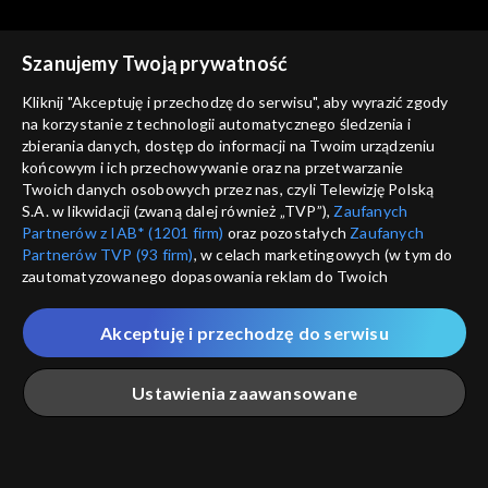
Szanujemy Twoją prywatność
Kliknij "Akceptuję i przechodzę do serwisu", aby wyrazić zgody
Ludzie i ich historie
Ludzie i ich historie
na korzystanie z technologii automatycznego śledzenia i
Gdy mowa polska znaczyła
Tajemnica willi „Bolko”
zbierania danych, dostęp do informacji na Twoim urządzeniu
przetrwanie
końcowym i ich przechowywanie oraz na przetwarzanie
Twoich danych osobowych przez nas, czyli Telewizję Polską
S.A. w likwidacji (zwaną dalej również „TVP”),
Zaufanych
Partnerów z IAB* (1201 firm)
oraz pozostałych
Zaufanych
Partnerów TVP (93 firm)
, w celach marketingowych (w tym do
zautomatyzowanego dopasowania reklam do Twoich
Ludzie i ich historie
Ludzie i ich historie
zainteresowań i mierzenia ich skuteczności) i pozostałych,
Pojanie
Przekazać potomnym
które wskazujemy poniżej, a także zgody na udostępnianie
Akceptuję i przechodzę do serwisu
przez nas identyfikatora PPID do Google.
Twoje dane osobowe zbierane podczas odwiedzania przez
Ustawienia zaawansowane
Ciebie naszych
poszczególnych serwisów
zwanych dalej
„Portalem”, w tym informacje zapisywane za pomocą
technologii takich jak: pliki cookie, sygnalizatory WWW lub
innych podobnych technologii umożliwiających świadczenie
Główna
Szukaj
Moja lista
Na żywo
Więcej
dopasowanych i bezpiecznych usług, personalizację treści
Ludzie i ich historie
Ludzie i ich historie