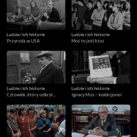
Ludzie i ich historie
Ludzie i ich historie
Przyroda w USA
Moś to jest ktoś
Ludzie i ich historie
Ludzie i ich historie
Człowiek, który odkrył
Ignacy Moś – kolekcjoner
Biskupin