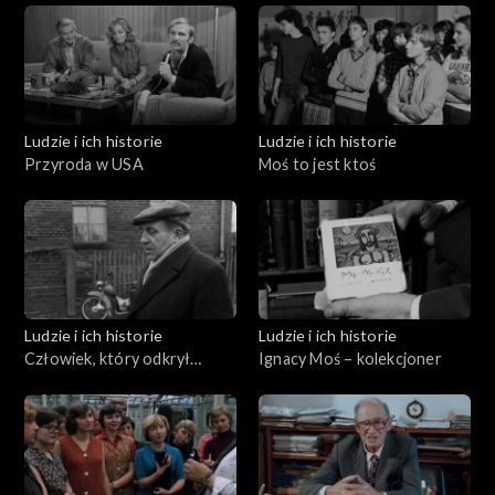
Ludzie i ich historie
Ludzie i ich historie
Przyroda w USA
Moś to jest ktoś
Ludzie i ich historie
Ludzie i ich historie
Człowiek, który odkrył
Ignacy Moś – kolekcjoner
Biskupin