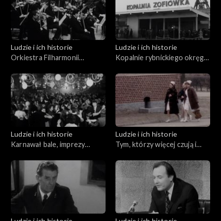
Ludzie i ich historie
Ludzie i ich historie
Orkiestra Filharmonii
Kopalnie rybnickiego okręgu
Rybnickiej
węglowego
Ludzie i ich historie
Ludzie i ich historie
Karnawał bale, imprezy
Tym, którzy więcej czują i
towarzyszące
inaczej rozmawiają
Ludzie i ich historie
Ludzie i ich historie