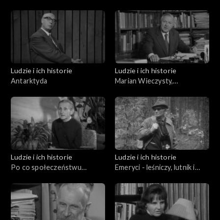
gazet (10.04.1976)
Ludzie i ich historie
Ludzie i ich historie
Antarktyda
Marian Wieczysty,
Mieczysław Klimaszewski,
Andrzej Bolewski Orest
Lenczyk
Ludzie i ich historie
Ludzie i ich historie
Po co społeczeństwu
Emeryci - leśniczy, lutnik i
emeryci?
miłośnik Przemyśla