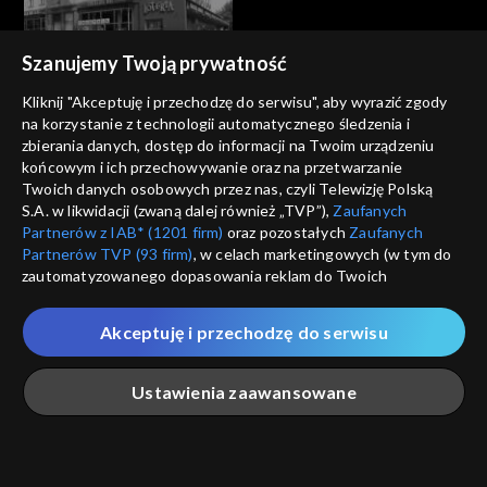
Szanujemy Twoją prywatność
Kliknij "Akceptuję i przechodzę do serwisu", aby wyrazić zgody
Ludzie i ich historie
Ludzie i ich historie
na korzystanie z technologii automatycznego śledzenia i
Gdy mowa polska znaczyła
Tajemnica willi „Bolko”
zbierania danych, dostęp do informacji na Twoim urządzeniu
przetrwanie
końcowym i ich przechowywanie oraz na przetwarzanie
Twoich danych osobowych przez nas, czyli Telewizję Polską
S.A. w likwidacji (zwaną dalej również „TVP”),
Zaufanych
Partnerów z IAB* (1201 firm)
oraz pozostałych
Zaufanych
Partnerów TVP (93 firm)
, w celach marketingowych (w tym do
zautomatyzowanego dopasowania reklam do Twoich
zainteresowań i mierzenia ich skuteczności) i pozostałych,
Ludzie i ich historie
Ludzie i ich historie
które wskazujemy poniżej, a także zgody na udostępnianie
Akceptuję i przechodzę do serwisu
Pojanie
Przekazać potomnym
przez nas identyfikatora PPID do Google.
Twoje dane osobowe zbierane podczas odwiedzania przez
Ustawienia zaawansowane
Ciebie naszych
poszczególnych serwisów
zwanych dalej
„Portalem”, w tym informacje zapisywane za pomocą
technologii takich jak: pliki cookie, sygnalizatory WWW lub
innych podobnych technologii umożliwiających świadczenie
Główna
Szukaj
Moja lista
Na żywo
Więcej
dopasowanych i bezpiecznych usług, personalizację treści