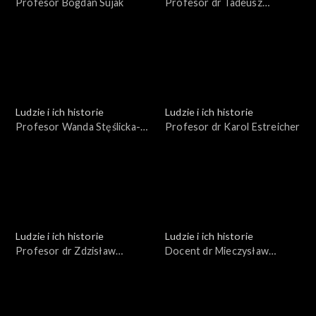
Profesor Bogdan Sujak
Profesor dr Tadeusz
Kazimierz Porębski
Ludzie i ich historie
Ludzie i ich historie
Profesor Wanda Stęślicka-
Profesor dr Karol Estreicher
Mydlarska
Ludzie i ich historie
Ludzie i ich historie
Profesor dr Zdzisław
Docent dr Mieczysław
Bubnicki
Kucharski