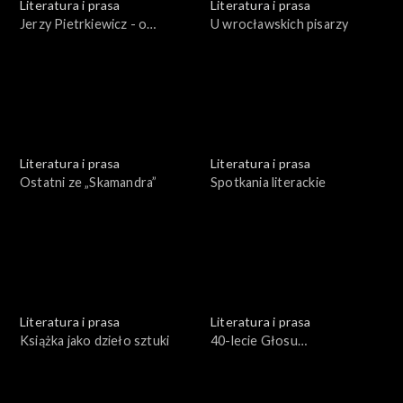
Literatura i prasa
Literatura i prasa
Jerzy Pietrkiewicz - o
U wrocławskich pisarzy
literaturze polskiej w
perspektywie europejskiej
Literatura i prasa
Literatura i prasa
Ostatni ze „Skamandra”
Spotkania literackie
Literatura i prasa
Literatura i prasa
Książka jako dzieło sztuki
40-lecie Głosu
Robotniczego