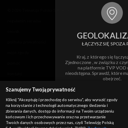
© 2026 Telewizja Polska S.A. w likwidacji
regulamin serwisu
cennik
GEOLOKALIZ
polityka prywatności
ŁĄCZYSZ SIĘ SPOZA 
moje zgody
Kraj, z którego się łączys
Zjednoczone , w związku z czy
pomoc
na platformie TVP VOD
nieodstępna. Sprawdź, które m
kontakt
obejrzeć.
voucher
Szanujemy Twoją prywatność
Nie pokazuj pon
dostępność
Kliknij "Akceptuję i przechodzę do serwisu", aby wyrazić zgody
na korzystanie z technologii automatycznego śledzenia i
informacje o dostawcy usług
ANULUJ
SP
zbierania danych, dostęp do informacji na Twoim urządzeniu
końcowym i ich przechowywanie oraz na przetwarzanie
Twoich danych osobowych przez nas, czyli Telewizję Polską