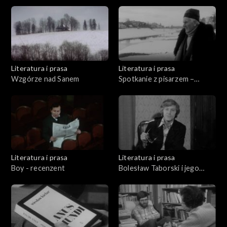
o Konstantym Ildefonsie
Gałczyńskim
Literatura i prasa
Literatura i prasa
Wzgórze nad Sanem
Spotkanie z pisarzem –
Władysław Machejek
Literatura i prasa
Literatura i prasa
Boy - recenzent
Bolesław Taborski i jego
wiersze