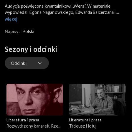
Audycja poświęcona kwartalnikowi „Wers”. W materiale
wypowiedzi: Egona Naganowskiego, Edwarda Balcerzana i
Ryszarda Przybylskiego.
więcej
Napisy:
Polski
Sezony i odcinki
Odcinki
Odcinki
Literatura i prasa
Literatura i prasa
Rozwydrzony kanarek. Rzecz
Tadeusz Hołuj