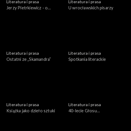
Literatura i prasa
Literatura i prasa
Jerzy Pietrkiewicz - o
U wrocławskich pisarzy
literaturze polskiej w
perspektywie europejskiej
Literatura i prasa
Literatura i prasa
Ostatni ze „Skamandra”
Spotkania literackie
Literatura i prasa
Literatura i prasa
Książka jako dzieło sztuki
40-lecie Głosu
Robotniczego