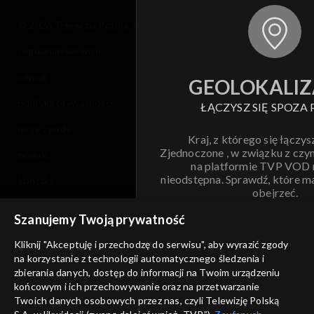
© 2026 Telewizja Polska S.A. w likwidacji
regulamin serwisu
cennik
GEOLOKALIZ
polityka prywatności
ŁĄCZYSZ SIĘ SPOZA 
moje zgody
Kraj, z którego się łączys
Zjednoczone , w związku z czy
pomoc
na platformie TVP VOD
nieodstępna. Sprawdź, które m
kontakt
obejrzeć.
voucher
Szanujemy Twoją prywatność
Nie pokazuj pon
dostępność
Kliknij "Akceptuję i przechodzę do serwisu", aby wyrazić zgody
na korzystanie z technologii automatycznego śledzenia i
informacje o dostawcy usług
ANULUJ
SP
zbierania danych, dostęp do informacji na Twoim urządzeniu
końcowym i ich przechowywanie oraz na przetwarzanie
Twoich danych osobowych przez nas, czyli Telewizję Polską