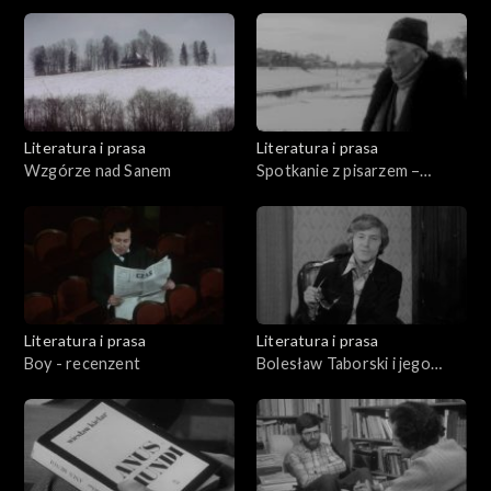
o Konstantym Ildefonsie
Gałczyńskim
Literatura i prasa
Literatura i prasa
Wzgórze nad Sanem
Spotkanie z pisarzem –
Władysław Machejek
Literatura i prasa
Literatura i prasa
Boy - recenzent
Bolesław Taborski i jego
wiersze