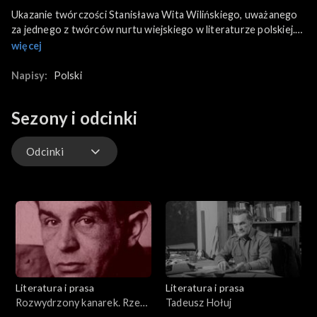
Ukazanie twórczości Stanisława Wita Wilińskiego, uważanego
za jednego z twórców nurtu wiejskiego w literaturze polskiej.
Poeta i pisarz zadebiutował w 1958 roku wierszami,
więcej
opublikowanymi w dodatku literackim Głosu Szczecińskiego. W
swojej twórczości poeta dużą wagę przykłada do zagadnień
Napisy:
Polski
ekologii, związku człowieka z naturą, a szczególną estymą darzy
drzewa. Wiliński tłumaczył na język polski poezję związanego ze
Sezony i odcinki
Szczecinem poety żydowskiego, Eliasza Rajzmana. Przełożył
także około 60 wierszy poetów łotewskich. W uznaniu zasług
na tym polu został stypendystą Związku Pisarzy Łotewskich.
Odcinki
Na koniec reportażu sonda na temat oczekiwań literackich
czytelników.
Odcinki
Literatura i prasa
Literatura i prasa
Rozwydrzony kanarek. Rzecz
Tadeusz Hołuj