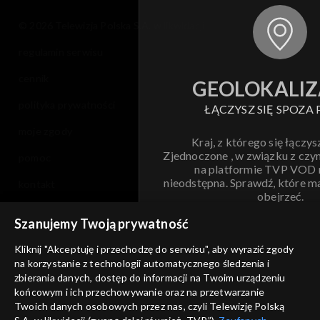
© 2026 Telewizja Polska S.A. w likwidacji
regulamin serwisu
cennik
GEOLOKALIZ
polityka prywatności
ŁĄCZYSZ SIĘ SPOZA 
moje zgody
Kraj, z którego się łączys
Zjednoczone , w związku z czy
pomoc
na platformie TVP VOD
nieodstępna. Sprawdź, które m
kontakt
obejrzeć.
voucher
Szanujemy Twoją prywatność
Nie pokazuj pon
dostępność
Kliknij "Akceptuję i przechodzę do serwisu", aby wyrazić zgody
na korzystanie z technologii automatycznego śledzenia i
informacje o dostawcy usług
ANULUJ
SP
zbierania danych, dostęp do informacji na Twoim urządzeniu
końcowym i ich przechowywanie oraz na przetwarzanie
Twoich danych osobowych przez nas, czyli Telewizję Polską