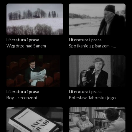
o Konstantym Ildefonsie
Gałczyńskim
Literatura i prasa
Literatura i prasa
Wzgórze nad Sanem
Spotkanie z pisarzem –
Władysław Machejek
Literatura i prasa
Literatura i prasa
Boy - recenzent
Bolesław Taborski i jego
wiersze