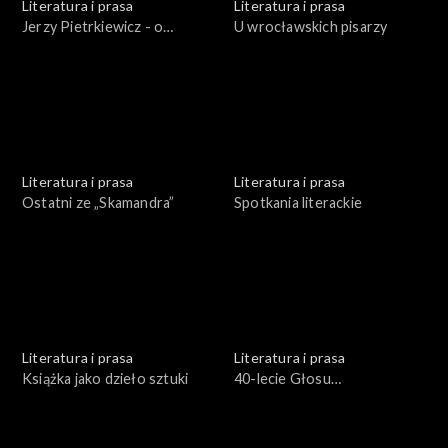
Literatura i prasa
Literatura i prasa
Jerzy Pietrkiewicz - o
U wrocławskich pisarzy
literaturze polskiej w
perspektywie europejskiej
Literatura i prasa
Literatura i prasa
Ostatni ze „Skamandra”
Spotkania literackie
Literatura i prasa
Literatura i prasa
Książka jako dzieło sztuki
40-lecie Głosu
Robotniczego