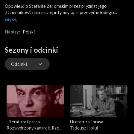
Opowieść o Stefanie Żeromskim przez pryzmat jego
„Dzienników”. najbardziej intymny opis przeżyć młodego
pisarza, a także najautentyczniejsze świadectwo kształtowania
więcej
się jego osobowości, aspiracji literackich oraz poglądów
politycznych i filozoficznych. Historię młodego Żeromskiego
Napisy:
Polski
dopełniają liczne materiały archiwalne - fotografie, obrazy,
rysunki, oryginalne zapiski dzienników (znajdujące się w
Sezony i odcinki
Bibliotece Narodowej w Warszawie) oraz ujęcia pierwszych
wydań jego największych literackich dzieł m.in. „Ludzie
bezdomni”, „Syzyfowe prace”, „Dzieje grzechu”.
Odcinki
Odcinki
Literatura i prasa
Literatura i prasa
Rozwydrzony kanarek. Rzecz
Tadeusz Hołuj