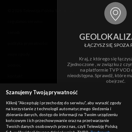
© 2026 Telewizja Polska S.A. w likwidacji
regulamin serwisu
cennik
GEOLOKALIZ
polityka prywatności
ŁĄCZYSZ SIĘ SPOZA 
moje zgody
Kraj, z którego się łączys
Zjednoczone , w związku z czy
pomoc
na platformie TVP VOD
nieodstępna. Sprawdź, które m
kontakt
obejrzeć.
voucher
Szanujemy Twoją prywatność
Nie pokazuj pon
dostępność
Kliknij "Akceptuję i przechodzę do serwisu", aby wyrazić zgody
na korzystanie z technologii automatycznego śledzenia i
informacje o dostawcy usług
ANULUJ
SP
zbierania danych, dostęp do informacji na Twoim urządzeniu
końcowym i ich przechowywanie oraz na przetwarzanie
Twoich danych osobowych przez nas, czyli Telewizję Polską