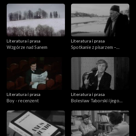
o Konstantym Ildefonsie
Gałczyńskim
Literatura i prasa
Literatura i prasa
Wzgórze nad Sanem
Spotkanie z pisarzem –
Władysław Machejek
Literatura i prasa
Literatura i prasa
Boy - recenzent
Bolesław Taborski i jego
wiersze