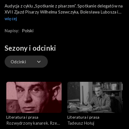
Audycja z cyklu „Spotkanie z pisarzem”. Spotkanie delegatów na
XVII Zjazd Pisarzy Wilhelma Szewczyka, Bolesława Lubosza i
Stanisława Horaka, z przedstawicielami organizacji partyjnej w
więcej
Hucie Cynku Miasteczko Śląskie. Zwiedzanie huty, powitanie
przez przedstawiciela organizacji partyjnej, spotkanie z
Napisy:
Polski
pisarzami, przedstawienie uzgodnionych pytań. Wypowiedzi
pisarzy na temat: inspiracji literackich, spotkaniach ze
Sezony i odcinki
środowiskiem pracowniczym, charakteru śląskiego środowiska
literackiego, tematyki społecznej i politycznej w literaturze,
odpowiedzialności w wyborze tematów twórczości oraz
Odcinki
zaangażowania pisarzy Śląska i Zagłębia w problemy życia
codziennego. Na koniec wręczenie pisarzom pamiątkowych
Odcinki
upominków i podpisywanie książek.
Literatura i prasa
Literatura i prasa
Rozwydrzony kanarek. Rzecz
Tadeusz Hołuj