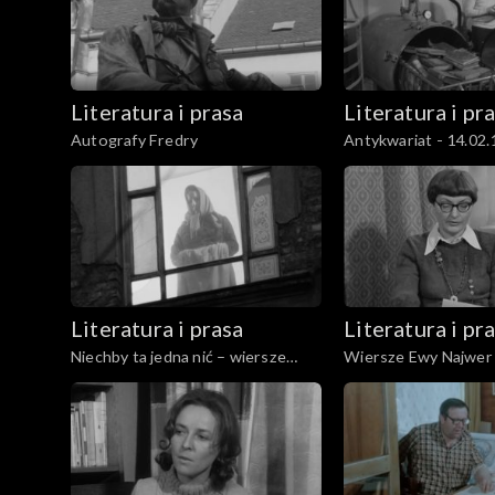
Literatura i prasa
Literatura i pr
Autografy Fredry
Antykwariat - 14.02
Literatura i prasa
Literatura i pr
Niechby ta jedna nić – wiersze
Wiersze Ewy Najwer
Kazimiery Iłłakowiczówny