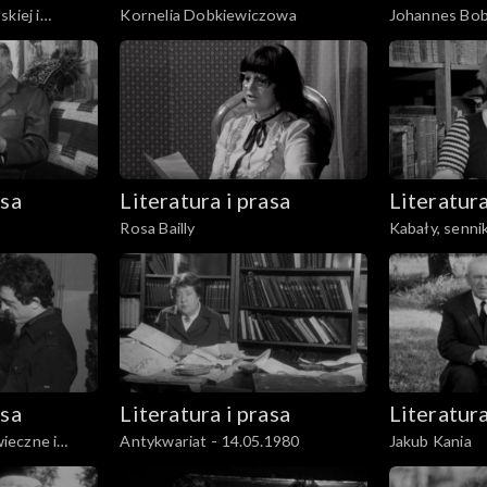
kiej i
Kornelia Dobkiewiczowa
Johannes Bob
skiego
asa
Literatura i prasa
Literatura
Rosa Bailly
Kabały, sennik
wróżbiarskie
asa
Literatura i prasa
Literatura
ieczne i
Antykwariat - 14.05.1980
Jakub Kania