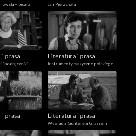
rowski – pisarz
Jan Pierzchała
 i prasa
Literatura i prasa
i i podręczniki
Instrumenty muzyczne polskiego
średniowiecza i renesansu
 i prasa
Literatura i prasa
Wywiad z Gunterem Grassem