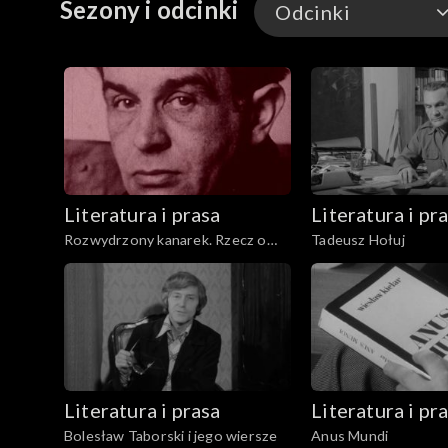
Sezony i odcinki
Odcinki
Odcinki
Literatura i prasa
Literatura i pr
Rozwydrzony kanarek. Rzecz o
Tadeusz Hołuj
Konstantym Ildefonsie
Gałczyńskim
Literatura i prasa
Literatura i pr
Bolesław Taborski i jego wiersze
Anus Mundi