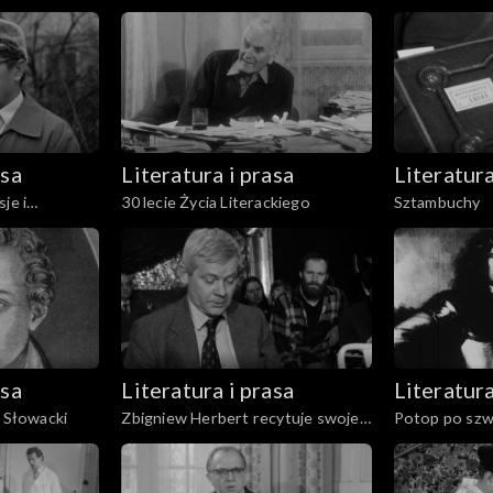
asa
Literatura i prasa
Literatura
je i
30 lecie Życia Literackiego
Sztambuchy
asa
Literatura i prasa
Literatura
z Słowacki
Zbigniew Herbert recytuje swoje
Potop po sz
utwory „Tren” i „Proces”