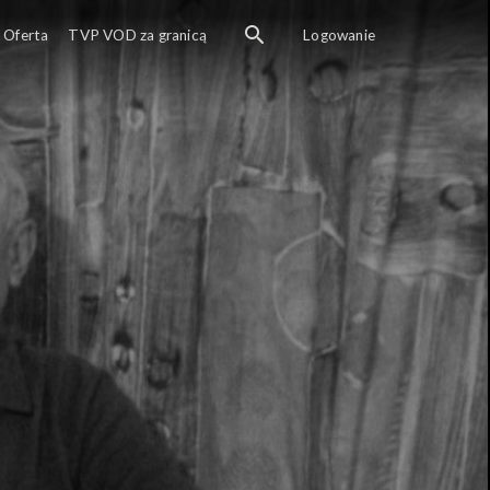
Oferta
TVP VOD za granicą
Logowanie