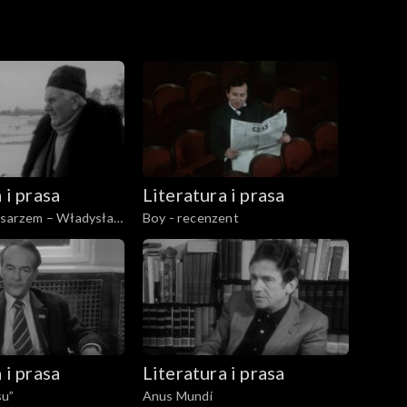
 i prasa
Literatura i prasa
pisarzem – Władysław
Boy - recenzent
 i prasa
Literatura i prasa
su”
Anus Mundi