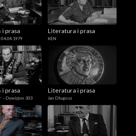
 i prasa
Literatura i prasa
 04.04.1979
KEN
 i prasa
Literatura i prasa
r – Dywizjon 303
Jan Długosz