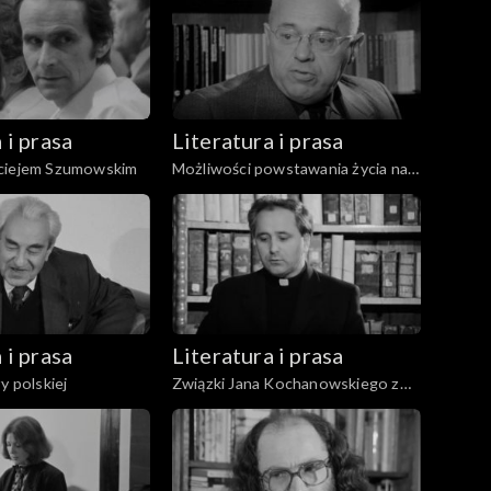
 i prasa
Literatura i prasa
ciejem Szumowskim
Możliwości powstawania życia na
innych planetach
 i prasa
Literatura i prasa
y polskiej
Związki Jana Kochanowskiego z
Poznaniem