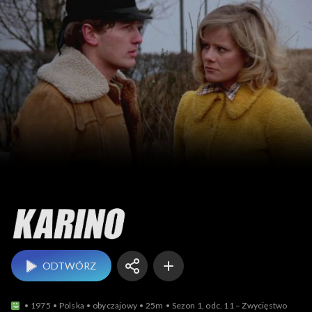
Karino
ODTWÓRZ
1975
Polska
obyczajowy
25m
Sezon 1, odc. 11 – Zwycięstwo