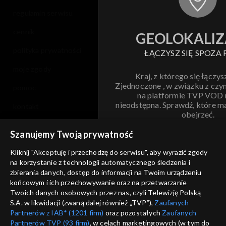
regulamin serwisu
cennik
GEOLOKALIZ
polityka prywatności
ŁĄCZYSZ SIĘ SPOZA 
moje zgody
Kraj, z którego się łączys
Zjednoczone , w związku z czy
pomoc
na platformie TVP VOD
nieodstępna. Sprawdź, które m
kontakt
obejrzeć.
voucher
Szanujemy Twoją prywatność
Nie pokazuj pon
dostępność
Kliknij "Akceptuję i przechodzę do serwisu", aby wyrazić zgody
informacje o dostawcy usług
na korzystanie z technologii automatycznego śledzenia i
ANULUJ
SP
zbierania danych, dostęp do informacji na Twoim urządzeniu
końcowym i ich przechowywanie oraz na przetwarzanie
Twoich danych osobowych przez nas, czyli Telewizję Polską
S.A. w likwidacji (zwaną dalej również „TVP”),
Zaufanych
Partnerów z IAB* (1201 firm)
oraz pozostałych
Zaufanych
Partnerów TVP (93 firm)
, w celach marketingowych (w tym do