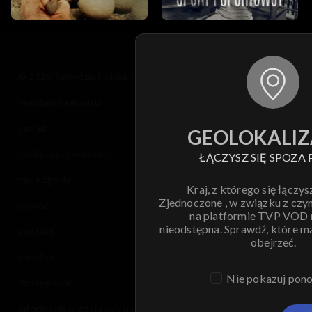
© 2026 Telewizja Polska S.A. w likwidacji
regulamin serwisu
cennik
GEOLOKALIZ
polityka prywatności
ŁĄCZYSZ SIĘ SPOZA 
moje zgody
Kraj, z którego się łączys
Zjednoczone , w związku z czy
pomoc
na platformie TVP VOD
nieodstępna. Sprawdź, które m
kontakt
obejrzeć.
voucher
Nie pokazuj pon
dostępność
informacje o dostawcy usług