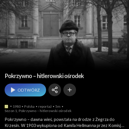
Historia współczesna
Pokrzywno – hitlerowski ośrodek
ODTWÓRZ
1980
Polska
reportaż
5m
Sezon 1, Pokrzywno – hitlerowski ośrodek
Pokrzywno – dawna wieś, powstała na drodze z Żegrza do
Krzesin. W 1903 wykupiona od Kamila Hellmanna przez Komisję