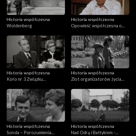
Historia współczesna
Historia współczesna
Woldenberg
Opowieść współczesna o
Leonie Pająku, najstarszym
żyjącym oficerze obrony
Westerplatte
Historia współczesna
Historia współczesna
Koło nr 3 Związku
Zlot organizatorów życia
Bojowników o Wolność i
społeczno politycznego
Demokrację
Dolnego Śląska w latach
1945-1948
Historia współczesna
Historia współczesna
Sonda – Porozumienia
Nad Odrą i Bałtykiem -