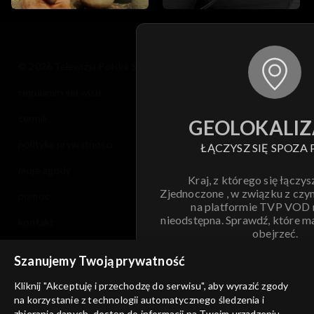
© 2026 Telewizja Polska S.A. w likwidacji
regulamin serwisu
cennik
GEOLOKALIZ
polityka prywatności
ŁĄCZYSZ SIĘ SPOZA 
moje zgody
Kraj, z którego się łączys
Zjednoczone , w związku z czy
pomoc
na platformie TVP VOD
nieodstępna. Sprawdź, które m
kontakt
obejrzeć.
voucher
Szanujemy Twoją prywatność
Nie pokazuj pon
dostępność
Kliknij "Akceptuję i przechodzę do serwisu", aby wyrazić zgody
informacje o dostawcy usług
na korzystanie z technologii automatycznego śledzenia i
ANULUJ
SP
zbierania danych, dostęp do informacji na Twoim urządzeniu