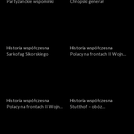
Partyzanckie wspominki
Chłopski generał
Historia współczesna
Historia współczesna
Sarkofag Sikorskiego
Polacy na frontach II Wojny
Św. 1939-1945
Historia współczesna
Historia współczesna
Polacy na frontach II Wojny
Stutthof – obóz
Św. 1939-1945
koncentracyjny