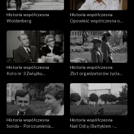
Historia współczesna
Historia współczesna
Woldenberg
Opowieść współczesna o
Leonie Pająku, najstarszym
żyjącym oficerze obrony
Westerplatte
Historia współczesna
Historia współczesna
Koło nr 3 Związku
Zlot organizatorów życia
Bojowników o Wolność i
społeczno politycznego
Demokrację
Dolnego Śląska w latach
1945-1948
Historia współczesna
Historia współczesna
Sonda – Porozumienia
Nad Odrą i Bałtykiem -
Szczecińskie
28.08.1969