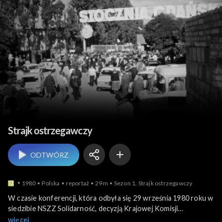
Historia współczesna
Strajk ostrzegawczy
ODTWÓRZ
1980
Polska
reportaż
29m
Sezon 1, Strajk ostrzegawczy
W czasie konferencji, która odbyła się 29 września 1980 roku w
siedzibie NSZZ Solidarność, decyzją Krajowej Komisji
Porozumiewawczej, poinformowano o planowanym
więcej