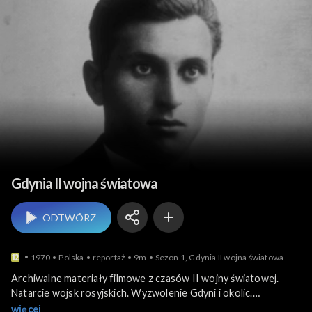
Historia współczesna
Gdynia II wojna światowa
ODTWÓRZ
1970
Polska
reportaż
9m
Sezon 1, Gdynia II wojna światowa
Archiwalne materiały filmowe z czasów II wojny światowej.
Natarcie wojsk rosyjskich. Wyzwolenie Gdyni i okolic.
Ewakuacja ludności niemieckiej, ucieczka Niemców przed
więcej