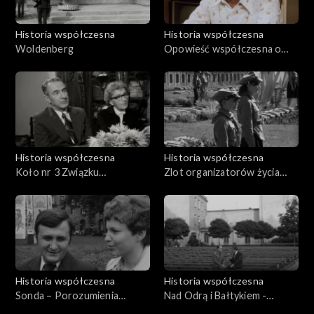
Historia współczesna
Historia współczesna
Woldenberg
Opowieść współczesna o
Leonie Pająku, najstarszym
żyjącym oficerze obrony
Westerplatte
Historia współczesna
Historia współczesna
Koło nr 3 Związku
Zlot organizatorów życia
Bojowników o Wolność i
społeczno politycznego
Demokrację
Dolnego Śląska w latach
1945-1948
Historia współczesna
Historia współczesna
Sonda – Porozumienia
Nad Odrą i Bałtykiem -
Szczecińskie
28.08.1969