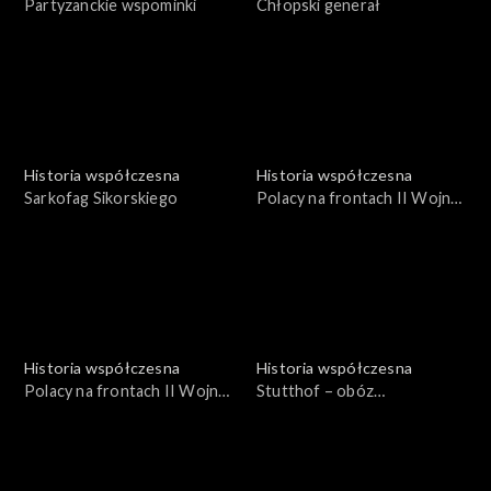
Partyzanckie wspominki
Chłopski generał
Historia współczesna
Historia współczesna
Sarkofag Sikorskiego
Polacy na frontach II Wojny
Św. 1939-1945
Historia współczesna
Historia współczesna
Polacy na frontach II Wojny
Stutthof – obóz
Św. 1939-1945
koncentracyjny