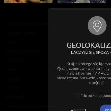
© 2026 Telewizja Polska S.A. w likwidacji
regulamin serwisu
cennik
GEOLOKALIZ
polityka prywatności
ŁĄCZYSZ SIĘ SPOZA 
moje zgody
Kraj, z którego się łączys
Zjednoczone , w związku z czy
pomoc
na platformie TVP VOD
nieodstępna. Sprawdź, które m
kontakt
obejrzeć.
voucher
Nie pokazuj pon
dostępność
informacje o dostawcy usług
ANULUJ
SP