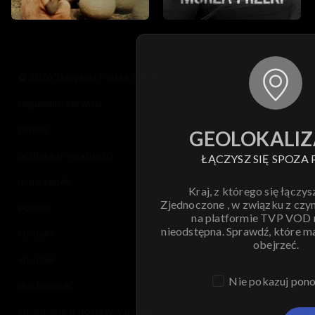
© 2026 Telewizja Polska S.A. w likwidacji
regulamin serwisu
cennik
GEOLOKALIZ
polityka prywatności
ŁĄCZYSZ SIĘ SPOZA 
moje zgody
Kraj, z którego się łączys
Zjednoczone , w związku z czy
pomoc
na platformie TVP VOD
nieodstępna. Sprawdź, które m
kontakt
obejrzeć.
voucher
Nie pokazuj pon
dostępność
informacje o dostawcy usług