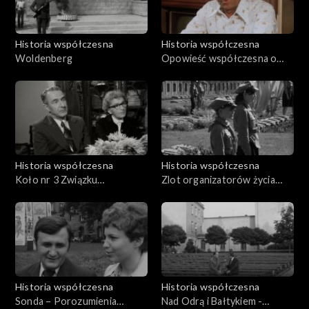
Historia współczesna
Historia współczesna
Woldenberg
Opowieść współczesna o
Leonie Pająku, najstarszym
żyjącym oficerze obrony
Westerplatte
Historia współczesna
Historia współczesna
Koło nr 3 Związku
Zlot organizatorów życia
Bojowników o Wolność i
społeczno politycznego
Demokrację
Dolnego Śląska w latach
1945-1948
Historia współczesna
Historia współczesna
Sonda – Porozumienia
Nad Odrą i Bałtykiem -