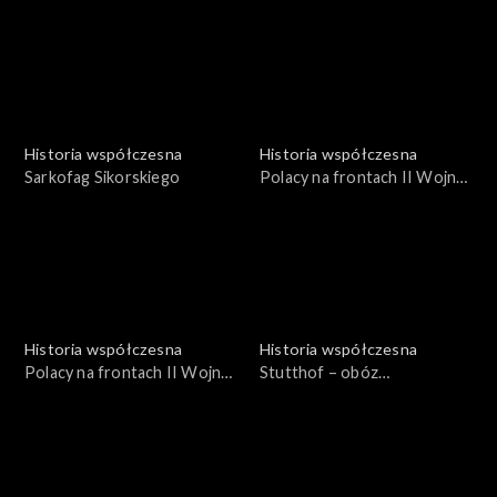
Historia współczesna
Historia współczesna
Sarkofag Sikorskiego
Polacy na frontach II Wojny
Św. 1939-1945
Historia współczesna
Historia współczesna
Polacy na frontach II Wojny
Stutthof – obóz
Św. 1939-1945
koncentracyjny