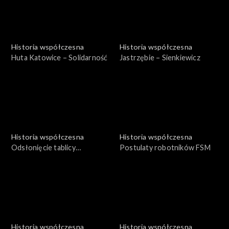
Historia współczesna
Historia współczesna
Huta Katowice – Solidarność
Jastrzębie – Sienkiewicz
Historia współczesna
Historia współczesna
Odsłonięcie tablicy
Postulaty robotników FSM
pamiątkowej – Barbórka
1980
Historia współczesna
Historia współczesna