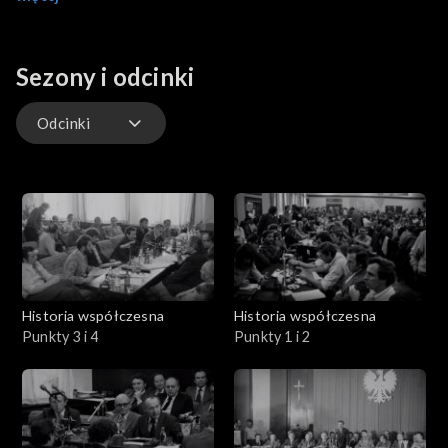
główne postulaty oraz dlaczego nie wszystkie żądania udało
się zrealizować. Związkowcy mówią o potrzebie posiadania
własnych organów prasowych i możliwości tworzenia swoich
Sezony i odcinki
programów telewizyjnych. Ich zdaniem, obecna w środkach
masowego przekazu propaganda przekroczyła już wszelkie
możliwe granice. Działacze "Solidarności" oczekują też na
Odcinki
rozsądne propozycje od rządu w kwestii poprawy sytuacji
społeczno - gospodarczej.
Odcinki
Historia współczesna
Historia współczesna
Punkty 3 i 4
Punkty 1 i 2