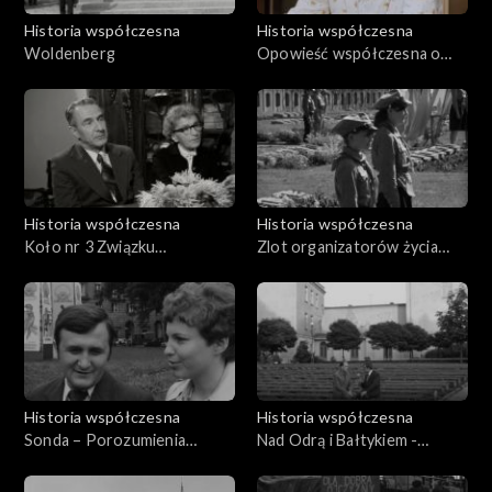
Historia współczesna
Historia współczesna
Woldenberg
Opowieść współczesna o
Leonie Pająku, najstarszym
żyjącym oficerze obrony
Westerplatte
Historia współczesna
Historia współczesna
Koło nr 3 Związku
Zlot organizatorów życia
Bojowników o Wolność i
społeczno politycznego
Demokrację
Dolnego Śląska w latach
1945-1948
Historia współczesna
Historia współczesna
Sonda – Porozumienia
Nad Odrą i Bałtykiem -
Szczecińskie
28.08.1969