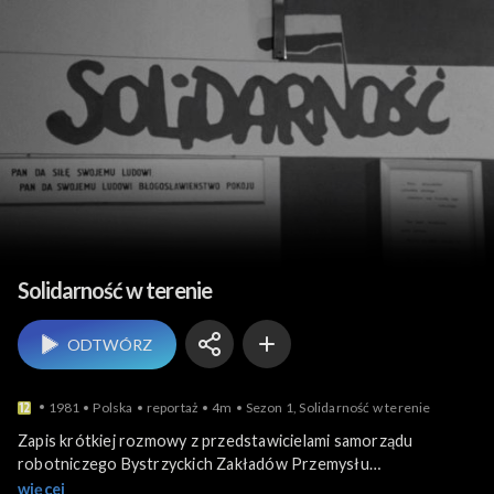
Historia współczesna
Solidarność w terenie
ODTWÓRZ
1981
Polska
reportaż
4m
Sezon 1, Solidarność w terenie
Zapis krótkiej rozmowy z przedstawicielami samorządu
robotniczego Bystrzyckich Zakładów Przemysłu
Zapałczanego. Działacze "Solidarności" wyjaśniają, jakie były ich
więcej