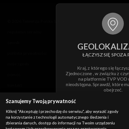
© 2026 Telewizja Polska S.A. w likwidacji
regulamin serwisu
cennik
GEOLOKALIZ
polityka prywatności
ŁĄCZYSZ SIĘ SPOZA 
moje zgody
Kraj, z którego się łączys
Zjednoczone , w związku z czy
pomoc
na platformie TVP VOD
nieodstępna. Sprawdź, które m
kontakt
obejrzeć.
voucher
Szanujemy Twoją prywatność
Nie pokazuj pon
dostępność
Kliknij "Akceptuję i przechodzę do serwisu", aby wyrazić zgody
informacje o dostawcy usług
na korzystanie z technologii automatycznego śledzenia i
ANULUJ
SP
zbierania danych, dostęp do informacji na Twoim urządzeniu
końcowym i ich przechowywanie oraz na przetwarzanie